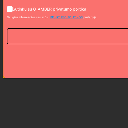
Sutinku su G-AMBER privatumo politika
Daugiau informacijos rasi mūsų
PRIVATUMO POLITIKOS
puslapyje.