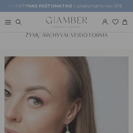
Skip
TATYMAS PAŠTOMATAIS
| užsakymams nuo 50€
G
to
content
ŽYMŲ ARCHYVAI:
VEIDO FORMA