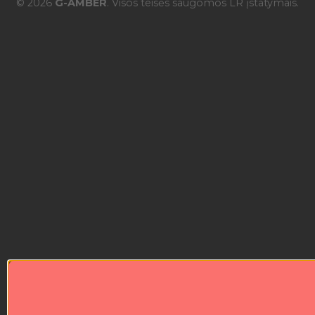
© 2026
G-AMBER
. Visos teisės saugomos LR įstatymais.