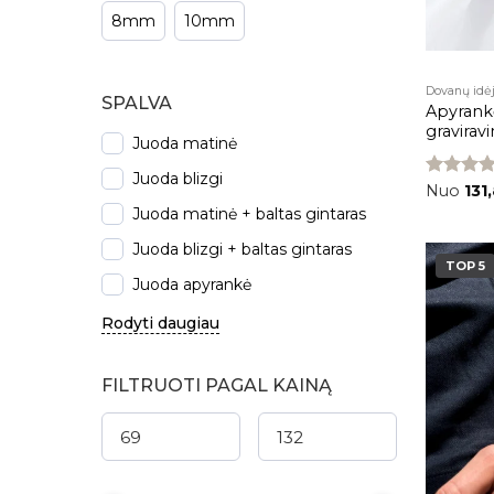
8mm
10mm
Dovanų idė
SPALVA
Apyrank
gravira
Juoda matinė
Juoda blizgi
Įvertinima
Nuo
131
4.00
iš 5
Juoda matinė + baltas gintaras
Juoda blizgi + baltas gintaras
TOP 5
Juoda apyrankė
Rodyti daugiau
FILTRUOTI PAGAL KAINĄ