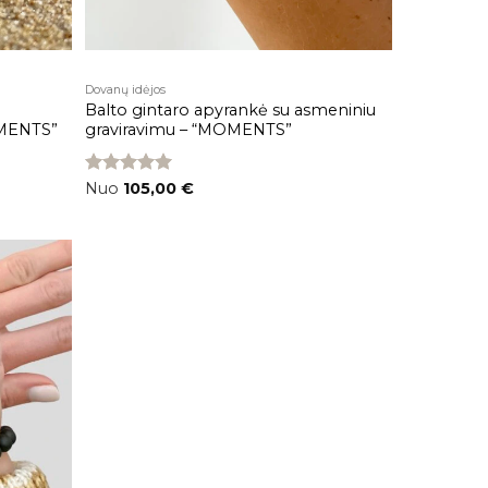
Dovanų idėjos
Balto gintaro apyrankė su asmeniniu
OMENTS”
graviravimu – “MOMENTS”
Įvertinimas:
Nuo
105,00
€
5.00
iš 5
Pridėti į
RATĄ -
patikusios
prekės
IMĖK
VANĄ!