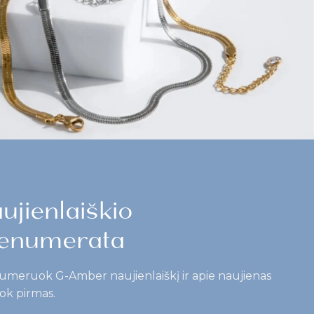
ujienlaiškio
enumerata
umeruok G-Amber naujienlaiškį ir apie naujienas
ok pirmas.