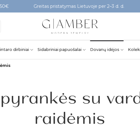
Greitas pristatymas Lietuvoje per 2–3 d. d.
Pat
intaro dirbiniai
Sidabriniai papuošalai
Dovanų idėjos
Kolek
dėmis
pyrankės su var
raidėmis