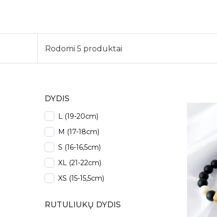
Rodomi 5 produktai
DYDIS
L (19-20cm)
M (17-18cm)
S (16-16,5cm)
XL (21-22cm)
XS (15-15,5cm)
RUTULIUKŲ DYDIS