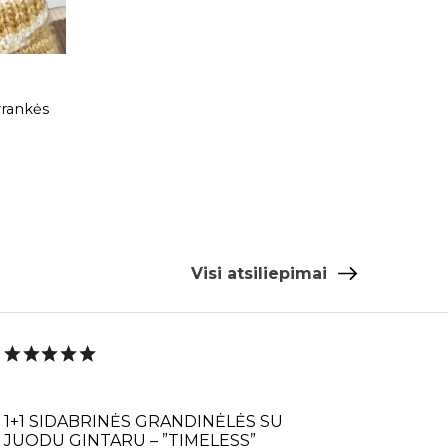
yrankės
u G-AMBER
litika
s rasi mūsų
IKOS
puslapyje.
TI RATĄ
Visi atsiliepimai
Ų NENORIU
1+1 SIDABRINĖS GRANDINĖLĖS SU
JUODU GINTARU – ”TIMELESS”