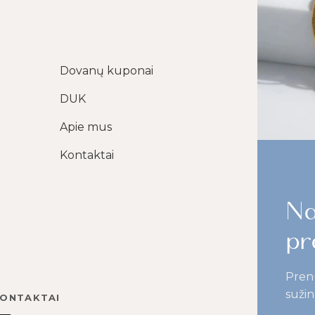
Dovanų kuponai
DUK
Apie mus
Kontaktai
Na
pr
Pren
sužin
ONTAKTAI