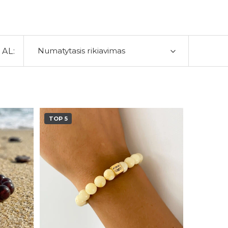
AL:
TOP 5
Pridėti į
Pridėti į
patikusios
patikusios
prekės
prekės