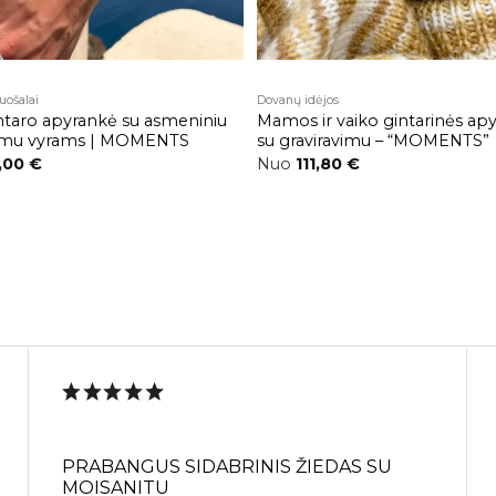
A
🎁
O
Ė
)
lė
uošalai
Dovanų idėjos
ntaro apyrankė su asmeniniu
Mamos ir vaiko gintarinės ap
vimu vyrams | MOMENTS
su graviravimu – “MOMENTS”
n
k
o
e
la
im
ė
ja
ie
n
i...
,00
€
Nuo
111,80
€
Sutinku s
n
.
privatumo po
Daugiau informacijo
PRIVATUMO POLIT
n
i
e
k
o
e
l
a
i
m
ė
j
a
i
.
.
Auskarai
SUK
DOVAN
PRABANGUS SIDABRINIS ŽIEDAS SU
MOISANITU