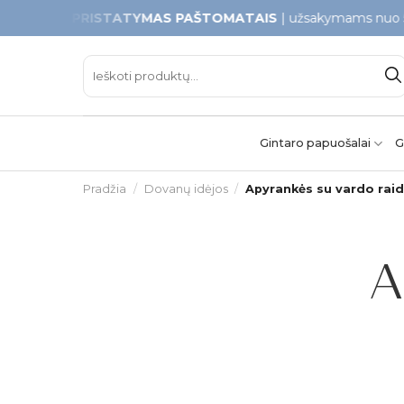
Skip
S PRISTATYMAS PAŠTOMATAIS
| užsakymams nuo 50€
to
content
Ieškoti:
Gintaro papuošalai
G
Pradžia
/
Dovanų idėjos
/
Apyrankės su vardo rai
A