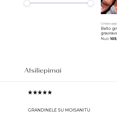
Grandinė
Gintaro pap
Balto gi
gravira
Nuo
105
Atsiliepimai
GRANDINĖLĖ SU MOISANITU