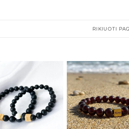
RIKIUOTI PAG
Pridėti į
patikusios
prekės