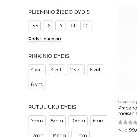
PLIENINIO ŽIEDO DYDIS
15.5
16
17
19
20
Rodyti daugiau
RINKINIO DYDIS
4 vnt.
3 vnt.
2 vnt.
6 vnt.
8 vnt.
Sidabriniai
RUTULIUKŲ DYDIS
Prabangu
moisani
7mm
8mm
10mm
6mm
Įvertinima
Nuo
99
5.00
iš 5
12mm
14mm
11mm