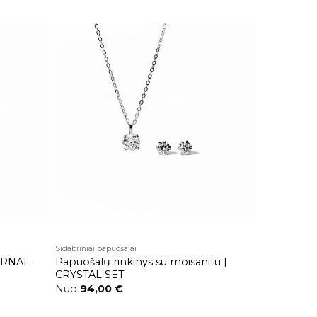
Pridėti į
Pridėti į
patikusios
patikusios
prekės
prekės
Sidabriniai papuošalai
TERNAL
Papuošalų rinkinys su moisanitu |
CRYSTAL SET
Nuo
94,00
€