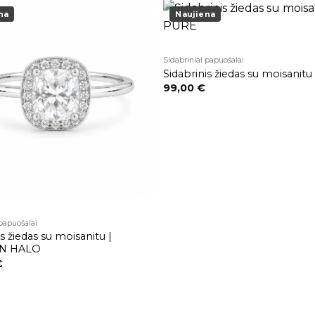
na
Naujiena
Pridėti į
patikusios
Sidabriniai papuošalai
prekės
Sidabrinis žiedas su moisanit
99,00
€
 papuošalai
s žiedas su moisanitu |
N HALO
€