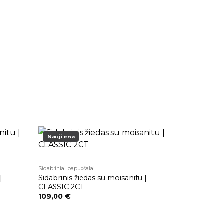
Naujiena
Pridėti į
Pridėti į
patikusios
patikusios
Sidabriniai papuošalai
prekės
prekės
|
Sidabrinis žiedas su moisanitu |
CLASSIC 2CT
109,00
€