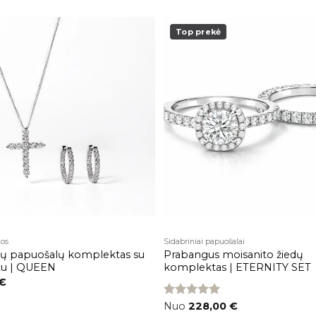
Top prekė
Pridėti į
patikusios
prekės
jos
Sidabriniai papuošalai
nių papuošalų komplektas su
Prabangus moisanito žiedų
tu | QUEEN
komplektas | ETERNITY SET
€
Įvertinimas:
Nuo
228,00
€