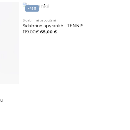
-45%
NETURIME
Sidabriniai papuošalai
Pridėti į
Pridėti į
Sidabrinė apyrankė | TENNIS
patikusios
patikusios
prekės
prekės
119.00€
65,00
€
RATĄ -
IMĖK
VANĄ!
su