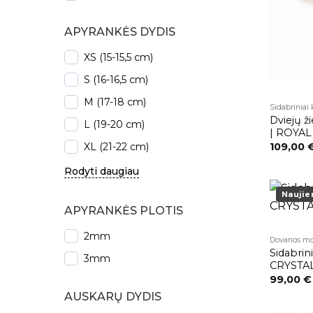
APYRANKĖS DYDIS
XS (15-15,5 cm)
S (16-16,5 cm)
M (17-18 cm)
Sidabriniai
Dviejų ž
L (19-20 cm)
| ROYAL
XL (21-22 cm)
109,00
Rodyti daugiau
Naujie
APYRANKĖS PLOTIS
2mm
Dovanos mo
Sidabrini
3mm
CRYSTA
99,00
€
AUSKARŲ DYDIS