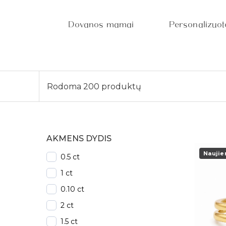
Dovanos mamai
Personalizuo
Rodoma 200 produktų
AKMENS DYDIS
Naujie
0.5 ct
1 ct
0.10 ct
2 ct
1.5 ct