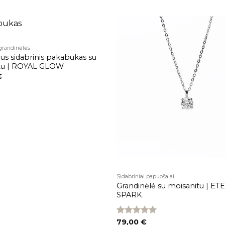
5.00
iš 5
grandinėlės
Pridėti į
s sidabrinis pakabukas su
patikusios
prekės
tu | ROYAL GLOW
€
Sidabriniai papuošalai
Grandinėlė su moisanitu | E
SPARK
Įvertinimas:
79,00
€