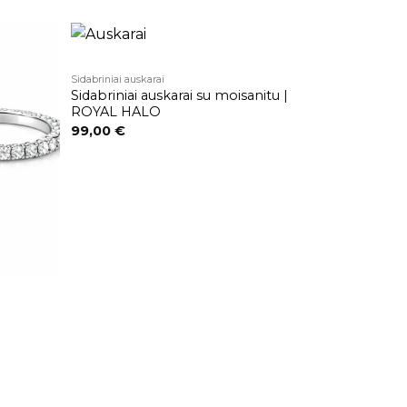
Sidabriniai auskarai
Pridėti į
Pridėti į
Sidabriniai auskarai su moisanitu |
patikusios
patikusios
prekės
prekės
ROYAL HALO
99,00
€