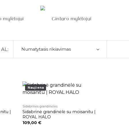
 mylėtojui
Gintaro mylėtojui
"
AL:
Naujiena
Pridėti į
Pridėti į
patikusios
patikusios
Sidabrinės grandinėlės
prekės
prekės
nitu |
Sidabrinė grandinėlė su moisanitu |
ROYAL HALO
109,00
€