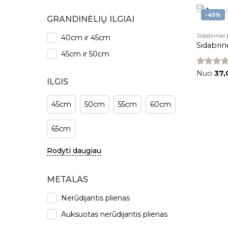
-45%
GRANDINĖLIŲ ILGIAI
Sidabriniai
40cm ir 45cm
Sidabrin
45cm ir 50cm
Įvertinima
Nuo
37
5.00
iš 5
ILGIS
45cm
50cm
55cm
60cm
65cm
Rodyti daugiau
METALAS
Nerūdijantis plienas
Grandinė
Auksuotas nerūdijantis plienas