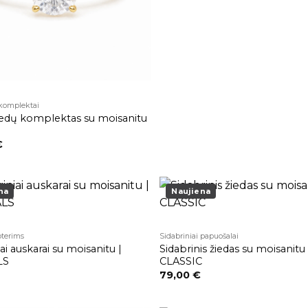
 komplektai
iedų komplektas su moisanitu
€
na
Naujiena
Pridėti į
patikusios
terims
Sidabriniai papuošalai
prekės
ai auskarai su moisanitu |
Sidabrinis žiedas su moisanitu 
LS
CLASSIC
79,00
€