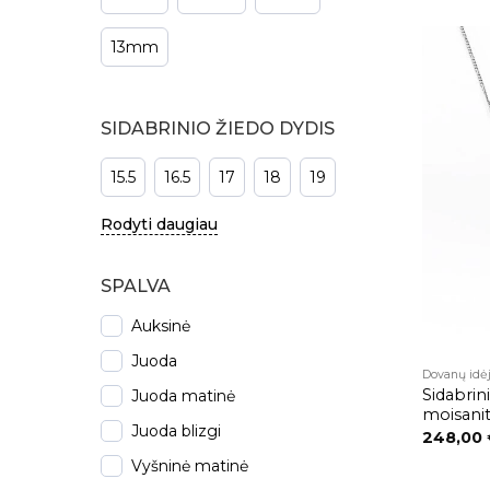
13mm
SIDABRINIO ŽIEDO DYDIS
15.5
16.5
17
18
19
Rodyti daugiau
SPALVA
Auksinė
Juoda
Dovanų idė
Sidabri
Juoda matinė
moisani
Juoda blizgi
248,00
Vyšninė matinė