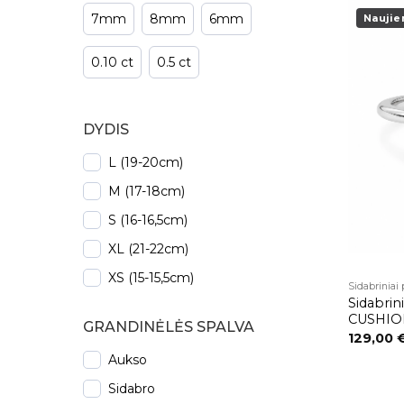
7mm
8mm
6mm
Naujie
0.10 ct
0.5 ct
DYDIS
L (19-20cm)
M (17-18cm)
S (16-16,5cm)
XL (21-22cm)
XS (15-15,5cm)
Sidabriniai
Sidabrini
CUSHIO
GRANDINĖLĖS SPALVA
129,00
Aukso
Sidabro