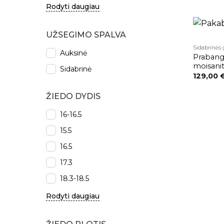
Rodyti daugiau
UŽSEGIMO SPALVA
Sidabrinės 
Auksinė
Prabangu
moisani
Sidabrinė
129,00
ŽIEDO DYDIS
16-16.5
15.5
16.5
17.3
18.3-18.5
Rodyti daugiau