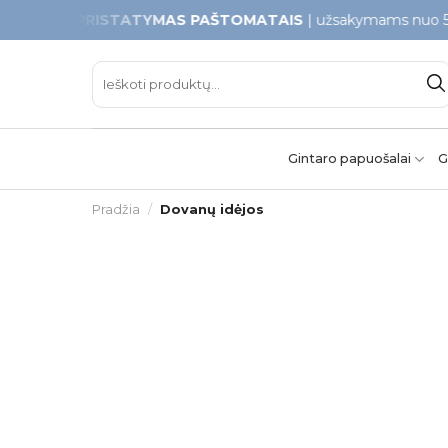
Skip
PRISTATYMAS PAŠTOMATAIS
| užsakymams nuo 50€
to
content
Ieškoti:
Gintaro papuošalai
G
Pradžia
/
Dovanų idėjos