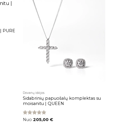
Pridėti į
Pridėti į
patikusios
patikusios
prekės
prekės
u | PURE
Dovanų idėjos
Sidabrinių papuošalų komplektas su
moisanitu | QUEEN
Įvertinimas:
Nuo
205,00
€
5.00
iš 5