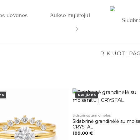
tos dovanos
Aukso mylėtojui
Sidabro
RIKIUOTI PAG
na
Naujiena
Pridėti į
patikusios
Sidabrinės grandinėlės
prekės
Sidabrinė grandinėlė su moisa
CRYSTAL
109,00
€