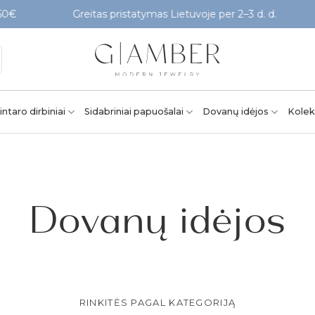
Greitas pristatymas Lietuvoje per 2–3 d. d.
Patikri
intaro dirbiniai
Sidabriniai papuošalai
Dovanų idėjos
Kolek
Dovanų idėjos
RINKITĖS PAGAL KATEGORIJĄ