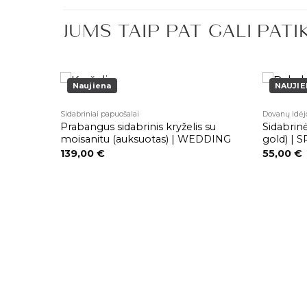
JUMS TAIP PAT GALI PATI
Naujiena
NAUJIE
Sidabriniai papuošalai
Dovanų idėj
Pridėti į
Pridėti į
) |
Prabangus sidabrinis kryželis su
Sidabrinė
patikusios
patikusios
prekės
prekės
moisanitu (auksuotas) | WEDDING
gold) | 
139,00
€
55,00
€