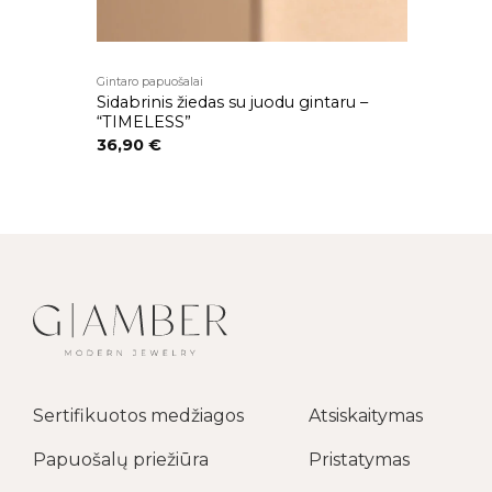
Gintaro papuošalai
u | SPARKLE
Sidabrinis žiedas su juodu gintaru –
“TIMELESS”
36,90
€
Sertifikuotos medžiagos
Atsiskaitymas
Papuošalų priežiūra
Pristatymas