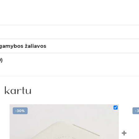
 gamybos žaliavos
0)
 kartu
-30%
-
+