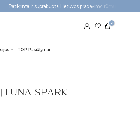
rinta ir suprabuota Lietuvos prabavimo rūmuose
NEM
cijos
TOP Pasiūlymai
ė | LUNA SPARK