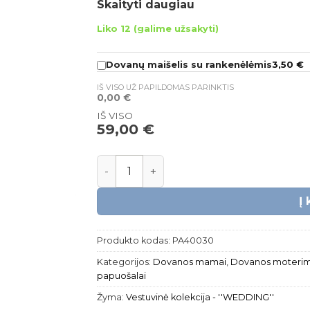
Skaityti daugiau
Svoris – 1.30 – 1.68 g.
Liko 12 (galime užsakyti)
Grandinėlės ilgis – 35 + 8 cm.
Papuošalas bus supakuotas puošni
3,50
€
Dovanų maišelis su rankenėlėmis
IŠ VISO UŽ PAPILDOMAS PARINKTIS
*Tikslus perkamo gaminio svoris bus nuro
0,00
€
IŠ VISO
59,00
€
produkto kiekis: Sidabrinė grandinėlė | L
Į
Produkto kodas:
PA40030
Kategorijos:
Dovanos mamai
,
Dovanos moteri
papuošalai
Žyma:
Vestuvinė kolekcija - ''WEDDING''