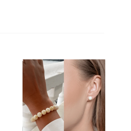
Pridėti į
Pridėti į
atikusios
patikusios
prekės
prekės