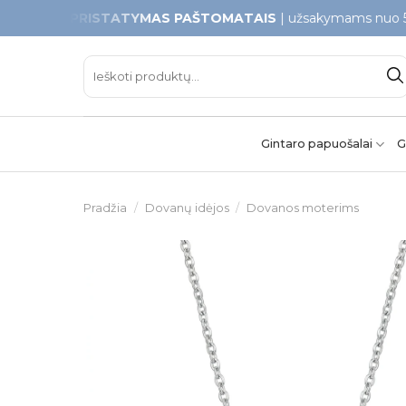
Skip
 PRISTATYMAS PAŠTOMATAIS
| užsakymams nuo 50€
to
content
Ieškoti:
Gintaro papuošalai
G
Pradžia
/
Dovanų idėjos
/
Dovanos moterims