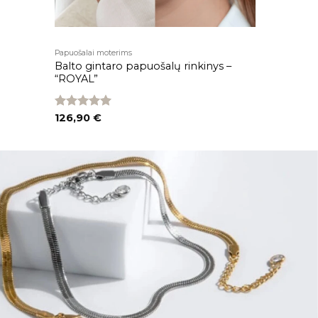
Papuošalai moterims
Balto gintaro papuošalų rinkinys –
“ROYAL”
Įvertinimas:
126,90
€
5.00
iš 5