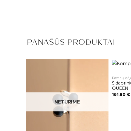
PANAŠŪS PRODUKTAI
Dovanų idėj
Pridėti į
Pridėti į
Sidabrin
patikusios
patikusios
prekės
prekės
QUEEN
161,80
€
NETURIME