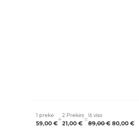
1
prekė
2
Prekės
Iš viso
+
=
59,00 €
21,00 €
89,00 €
80,00 €
Grandinė