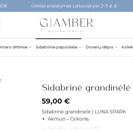
Greitas pristatymas Lietuvoje per 2–3 d. d.
Patik
intaro dirbiniai
Sidabriniai papuošalai
Dovanų idėjos
Kolek
Sidabrinė grandinėl
Pridėti į
59,00
€
patikusios
prekės
Sidabrinė grandinėlė | LUNA SPARK
Akmuo – Cirkonis.
Metalas – sidabras 925.