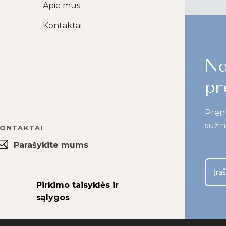
Apie mus
Kontaktai
Na
pr
Pren
sužin
ONTAKTAI
Parašykite mums
Pirkimo taisyklės ir
sąlygos