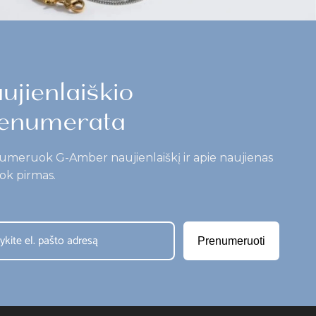
ujienlaiškio
enumerata
umeruok G-Amber naujienlaiškį ir apie naujienas
ok pirmas.
Prenumeruoti