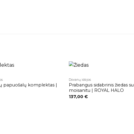
os
Dovanų idėjos
Pridėti į
ių papuošalų komplektas |
Prabangus sidabrinis žiedas su
patikusios
p
prekės
moisanitu | ROYAL HALO
137,00
€