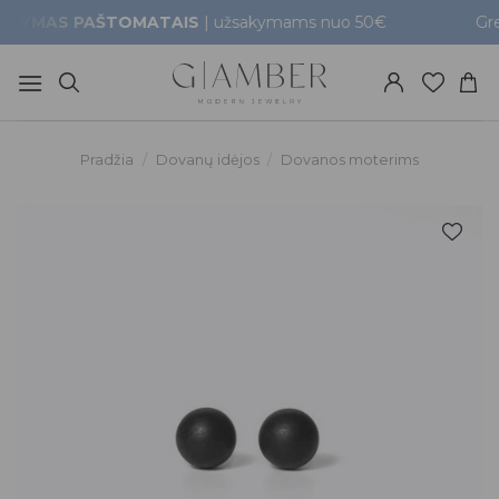
Skip
S PAŠTOMATAIS
| užsakymams nuo 50€
Greitas pri
to
content
Pradžia
/
Dovanų idėjos
/
Dovanos moterims
Pridėti į
patikusios
prekės