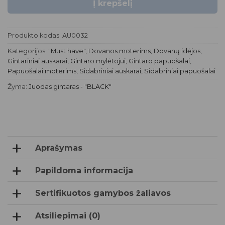
Į krepšelį
Produkto kodas:
AU0032
Kategorijos:
"Must have"
,
Dovanos moterims
,
Dovanų idėjos
,
Gintariniai auskarai
,
Gintaro mylėtojui
,
Gintaro papuošalai
,
Papuošalai moterims
,
Sidabriniai auskarai
,
Sidabriniai papuošalai
Žyma:
Juodas gintaras - "BLACK"
Aprašymas
Papildoma informacija
Sertifikuotos gamybos žaliavos
Atsiliepimai (0)