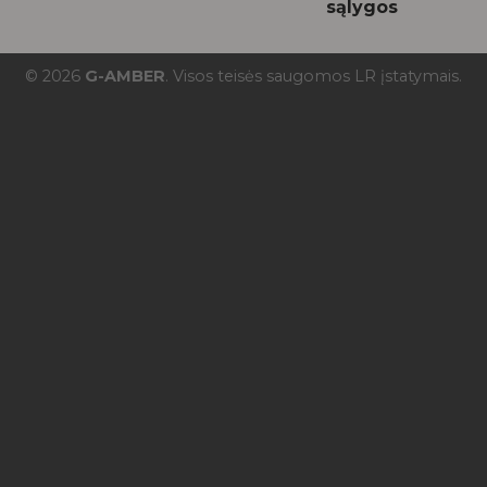
sąlygos
© 2026
G-AMBER
. Visos teisės saugomos LR įstatymais.