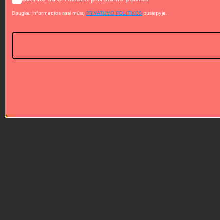
Daugiau informacijos rasi mūsų
PRIVATUMO POLITIKOS
puslapyje.