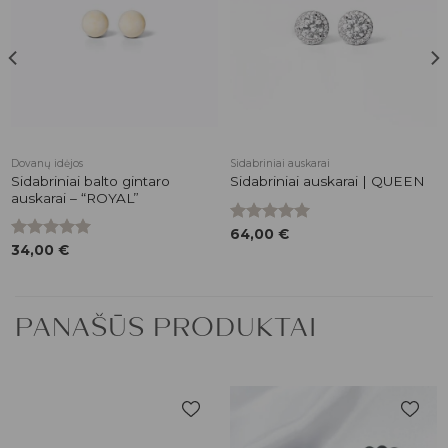
prekės
prekės
Dovanų idėjos
Sidabriniai auskarai
Sidabriniai balto gintaro
Sidabriniai auskarai | QUEEN
auskarai – “ROYAL”
Įvertinimas:
64,00
€
5.00
iš 5
Įvertinimas:
34,00
€
5.00
iš 5
PANAŠŪS PRODUKTAI