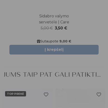
Sidabro valymo
servetėlė | Care
Original
Current
5,00
€
3,50
€
price
price
was:
is:
Sutaupote
9,00 €
5,00 €.
3,50 €.
Į krepšelį
JUMS TAIP PAT GALI PATIKTI…
TOP PREKĖ
Pridėti į
Pridėti į
patikusios
patikusios