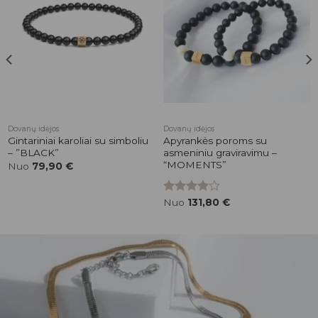
Pridėti į
Pridėti į
patikusios
patikusios
prekės
prekės
Dovanų idėjos
Dovanų idėjos
Gintariniai karoliai su simboliu
Apyrankės poroms su
– ”BLACK”
asmeniniu graviravimu –
“MOMENTS”
Nuo
79,90
€
Įvertinimas:
Nuo
131,80
€
4.00
iš 5