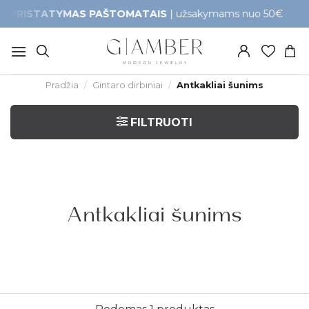
Skip
TATYMAS PAŠTOMATAIS
| užsakymams nuo 50€
Gr
to
content
Pradžia
/
Gintaro dirbiniai
/
Antkakliai šunims
FILTRUOTI
Antkakliai šunims