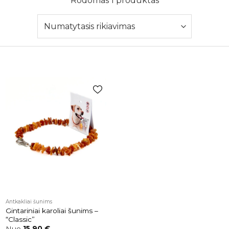
Rodomas 1 produktas
Pridėti į
patikusios
prekės
Antkakliai šunims
Gintariniai karoliai šunims –
“Classic”
Nuo
15,90
€