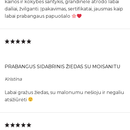
kainos ir kokybės santykis, grandinėlė atrodo labai
dailiai, žvilganti. Įpakavimas, sertifikatai, jausmas kaip
labai prabangaus papuošalo
PRABANGUS SIDABRINIS ŽIEDAS SU MOISANITU
Kristina
Labai gražus žiedas, su malonumu nešioju ir negaliu
atsižiūrėti