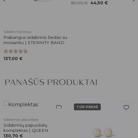
Original
Current
Įvertinimas:
89,00
€
44,50
€
price
price
5.00
iš 5
was:
is:
89,00 €.
44,50 €.
Sidabro mylėtojui
Prabangus sidabrinis žiedas su
moisanitu | ETERNITY BAND
Įvertinimas:
137,00
€
5.00
iš 5
PANAŠŪS PRODUKTAI
TOP PREKĖ
Pridėti į
Pridėti į
Sidabriniai papuošalai
patikusios
patikusios
Sidabrinių papuošalų
prekės
prekės
komplektas | QUEEN
130,70
€