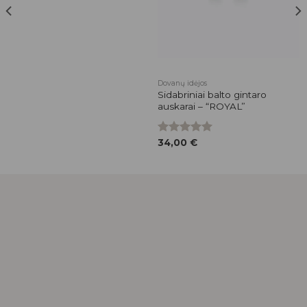
Dovanų idėjos
Sidabriniai balto gintaro
auskarai – “ROYAL”
Įvertinimas:
34,00
€
5.00
iš 5