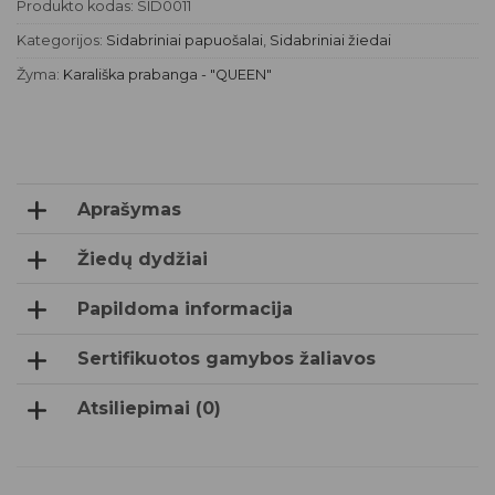
Produkto kodas:
SID0011
Kategorijos:
Sidabriniai papuošalai
,
Sidabriniai žiedai
Žyma:
Karališka prabanga - "QUEEN"
Aprašymas
Žiedų dydžiai
Papildoma informacija
Sertifikuotos gamybos žaliavos
Atsiliepimai (0)