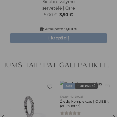
Sidabro valymo
servetėlė | Care
Original
Current
5,00
€
3,50
€
price
price
was:
is:
Sutaupote
9,00 €
5,00 €.
3,50 €.
Į krepšelį
JUMS TAIP PAT GALI PATIKTI…
-50%
TOP PREKĖ
Pridėti į
Pridėti į
Sidabriniai žiedai
patikusios
patikusios
Žiedų komplektas | QUEEN
prekės
prekės
(auksuotas)