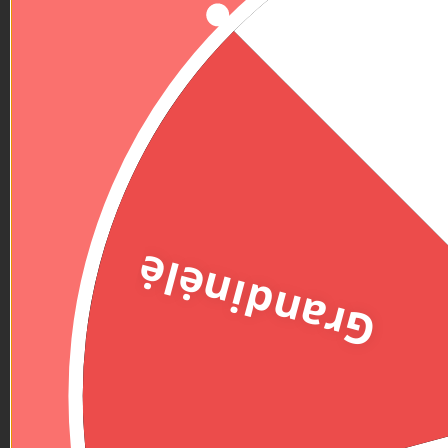
Grandinėlė