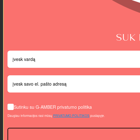
SUK 
Sutinku su G-AMBER privatumo politika
Daugiau informacijos rasi mūsų
PRIVATUMO POLITIKOS
puslapyje.