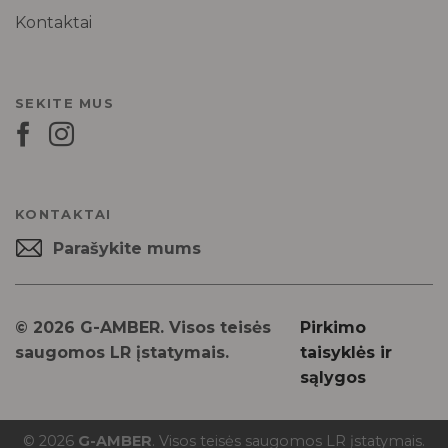
Kontaktai
SEKITE MUS
KONTAKTAI
Parašykite mums
© 2026 G-AMBER. Visos teisės
Pirkimo
saugomos LR įstatymais.
taisyklės ir
sąlygos
© 2026
G-AMBER
. Visos teisės saugomos LR įstatymais.