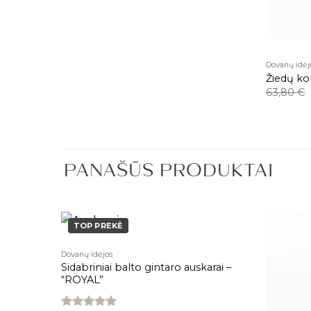
Dovanų idėj
SPARKLE &
Žiedų k
63,80
€
PANAŠŪS PRODUKTAI
TOP PREKĖ
Dovanų idėjos
Pridėti į
Pridėti į
taru –
Sidabriniai balto gintaro auskarai –
patikusios
patikusios
prekės
prekės
“ROYAL”