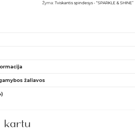
Žyma:
Tviskantis spindesys - “SPARKLE & SHINE”
ormacija
 gamybos žaliavos
4)
 kartu