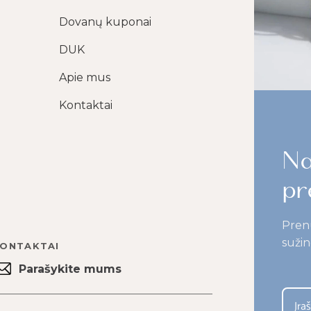
Dovanų kuponai
DUK
Apie mus
Kontaktai
Na
pr
Pren
sužin
ONTAKTAI
Parašykite mums