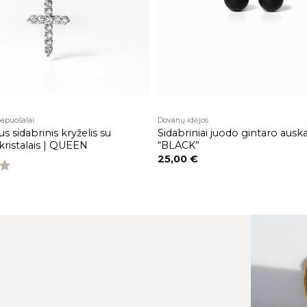
papuošalai
Dovanų idėjos
 sidabrinis kryželis su
Sidabriniai juodo gintaro auska
kristalais | QUEEN
“BLACK”
25,00
€
s: