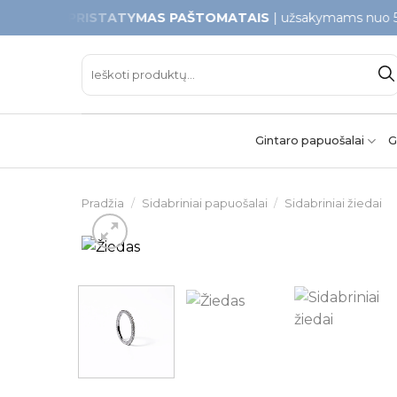
Skip
S PRISTATYMAS PAŠTOMATAIS
| užsakymams nuo 50€
to
content
Ieškoti:
Gintaro papuošalai
G
Pradžia
/
Sidabriniai papuošalai
/
Sidabriniai žiedai