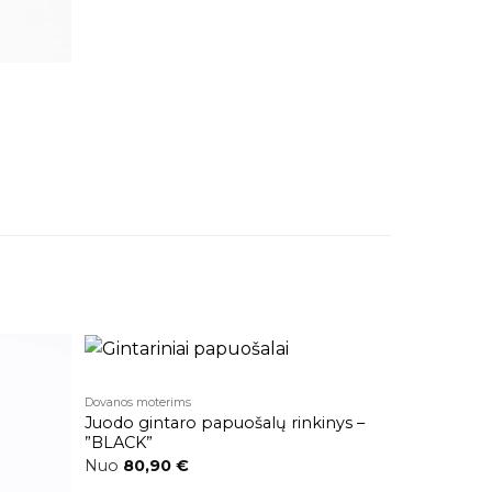
Dovanos moterims
Pridėti į
Pridėti į
Juodo gintaro papuošalų rinkinys –
atikusios
patikusios
prekės
prekės
”BLACK”
Nuo
80,90
€