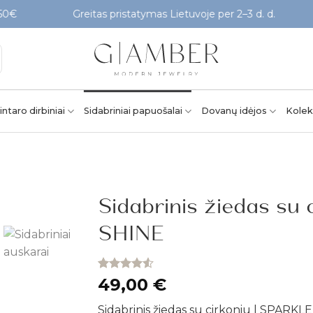
Greitas pristatymas Lietuvoje per 2–3 d. d.
Pati
intaro dirbiniai
Sidabriniai papuošalai
Dovanų idėjos
Kolek
Sidabrinis žiedas su
SHINE
Pridėti į
patikusios
prekės
Įvertinimas:
4
49,00
€
4.50
iš 5
(viso
Sidabrinis žiedas su cirkoniu | SPARKL