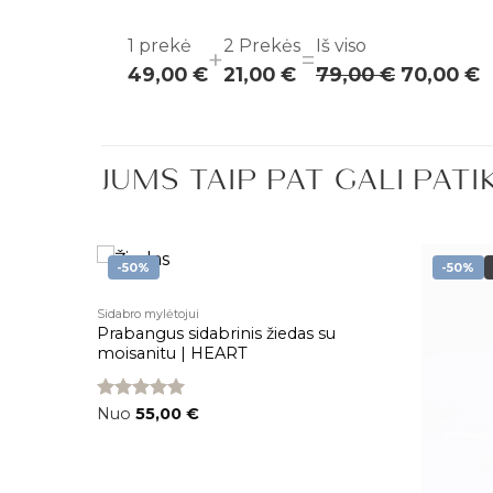
Grandinė
1
prekė
2
Prekės
Iš viso
+
=
49,00 €
21,00 €
79,00 €
70,00 €
JUMS TAIP PAT GALI PATI
-50%
-50%
Sidabro mylėtojui
Pridėti į
Pridėti į
Prabangus sidabrinis žiedas su
patikusios
patikusios
prekės
prekės
moisanitu | HEART
Įvertinimas:
Nuo
55,00
€
5.00
iš 5