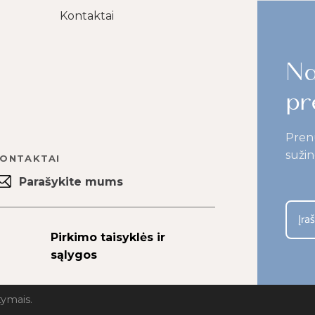
Kontaktai
Na
pr
Pren
sužin
ONTAKTAI
Parašykite mums
Pirkimo taisyklės ir
sąlygos
tymais.