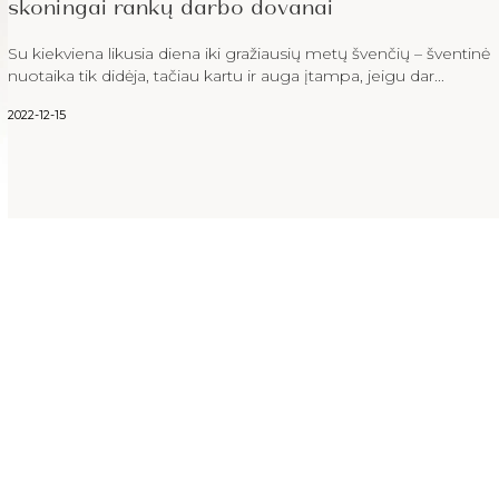
skoningai rankų darbo dovanai
Su kiekviena likusia diena iki gražiausių metų švenčių – šventinė
nuotaika tik didėja, tačiau kartu ir auga įtampa, jeigu dar...
2022-12-15