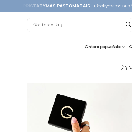
Skip
KAMAS PRISTATYMAS PAŠTOMATAIS
| užsakymams nuo 50
to
content
Ieškoti:
Gintaro papuošalai
G
ŽYM