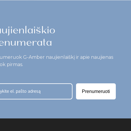
ujienlaiškio
enumerata
umeruok G-Amber naujienlaiškį ir apie naujienas
ok pirmas.
Prenumeruoti