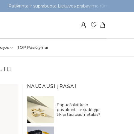
Patikrinta ir suprabuota Lietuvos prabavimo rūmuose
cijos
TOP Pasiūlymai
UTEI
NAUJAUSI ĮRAŠAI
Papuošalai: kaip
pasitikrinti, ar sudėtyje
tikrai taurusis metalas?