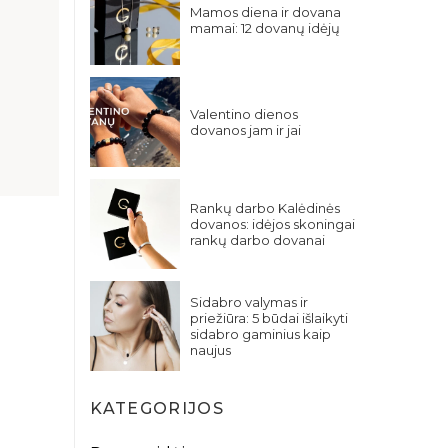
Mamos diena ir dovana
mamai: 12 dovanų idėjų
Valentino dienos
dovanos jam ir jai
Rankų darbo Kalėdinės
dovanos: idėjos skoningai
rankų darbo dovanai
Sidabro valymas ir
priežiūra: 5 būdai išlaikyti
sidabro gaminius kaip
naujus
KATEGORIJOS