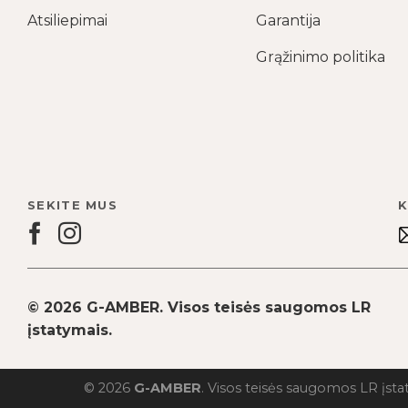
Atsiliepimai
Garantija
Grąžinimo politika
SEKITE MUS
K
© 2026 G-AMBER. Visos teisės saugomos LR
įstatymais.
© 2026
G-AMBER
. Visos teisės saugomos LR įsta