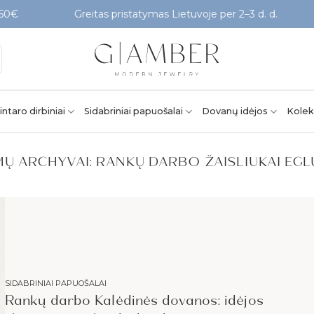
€
Greitas pristatymas Lietuvoje per 2–3 d. d.
intaro dirbiniai
Sidabriniai papuošalai
Dovanų idėjos
Kolek
Ų ARCHYVAI:
RANKŲ DARBO ŽAISLIUKAI EGL
SIDABRINIAI PAPUOŠALAI
Rankų darbo Kalėdinės dovanos: idėjos