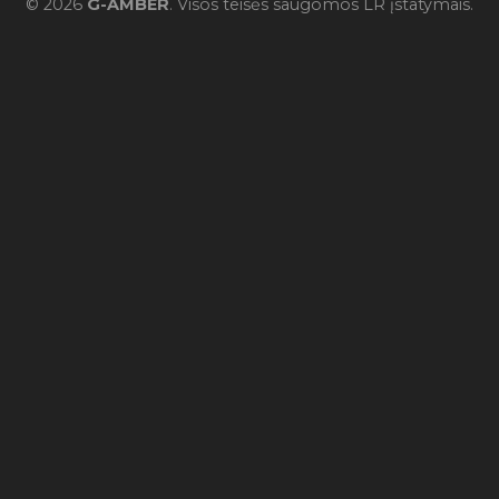
© 2026
G-AMBER
. Visos teisės saugomos LR įstatymais.