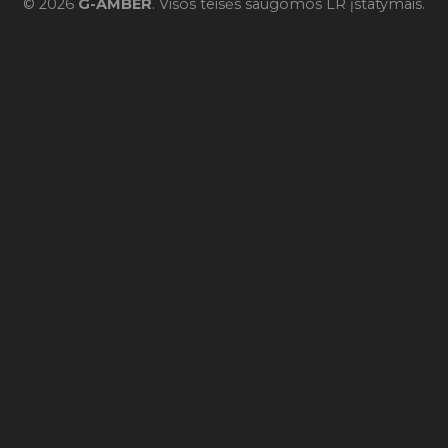
© 2026
G-AMBER
. Visos teisės saugomos LR įstatymais.