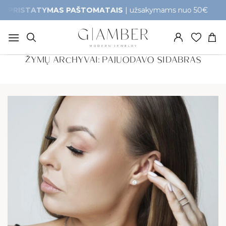
Skip
TATYMAS PAŠTOMATAIS
| užsakymams nuo 50€
G
to
content
ŽYMŲ ARCHYVAI:
PAJUODAVO SIDABRAS