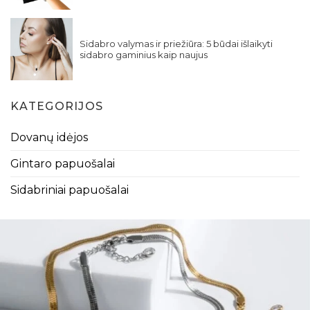
Sidabro valymas ir priežiūra: 5 būdai išlaikyti
sidabro gaminius kaip naujus
KATEGORIJOS
Dovanų idėjos
Gintaro papuošalai
Sidabriniai papuošalai