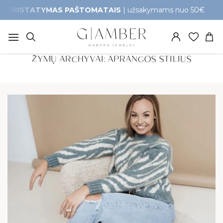
Skip
TATYMAS PAŠTOMATAIS
| užsakymams nuo 50€
G
to
content
ŽYMŲ ARCHYVAI:
APRANGOS STILIUS