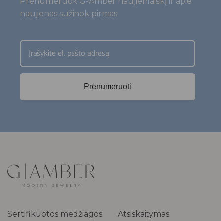
Prenumeruok G-Amber naujienlaiškį ir apie
naujienas sužinok pirmas.
Prenumeruoti
Sertifikuotos medžiagos
Atsiskaitymas