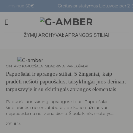
Skip
ams nuo 50€
Greitas pristatymas Lietuvoje per 2–3 d.
to
content
ŽYMŲ ARCHYVAI:
APRANGOS STILIAI
GINTARO PAPUOŠALAI
,
SIDABRINIAI PAPUOŠALAI
Papuošalai ir aprangos stiliai. 5 žingsniai, kaip
pradėti nešioti papuošalus, taisyklingai juos derinant
tarpusavyje ir su skirtingais aprangos elementais
Papuošalai ir skirtingi aprangos stiliai Papuošalai –
šiuolaikinės moters atributas, be kurio dažniausiai
nepradedama nei viena diena. Šiuolaikinės moterys...
2021-11-14