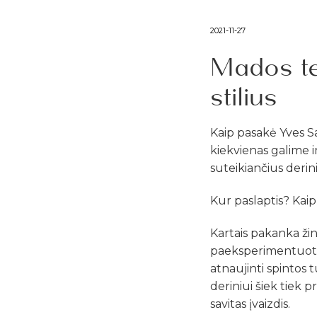
2021-11-27
Mados ten
stilius
Kaip pasakė Yves Sai
kiekvienas galime i
suteikiančius derini
Kur paslaptis? Kaip
Kartais pakanka žin
paeksperimentuoti, o
atnaujinti spintos 
deriniui šiek tiek p
savitas įvaizdis.