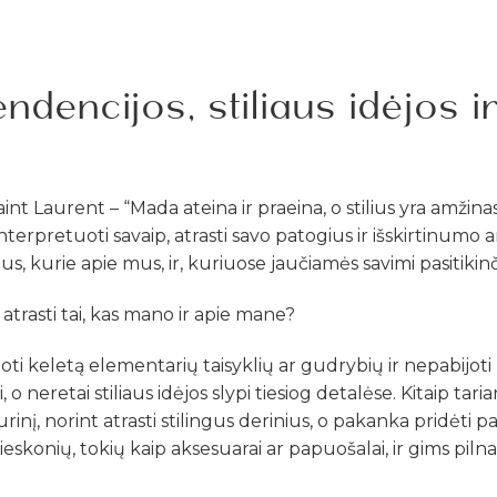
dencijos, stiliaus idėjos ir
nt Laurent – “Mada ateina ir praeina, o stilius yra amžinas”.
nterpretuoti savaip, atrasti savo patogius ir išskirtinumo 
us, kurie apie mus, ir, kuriuose jaučiamės savimi pasitikinči
 atrasti tai, kas mano ir apie mane?
oti keletą elementarių taisyklių ar gudrybių ir nepabijoti
 neretai stiliaus idėjos slypi tiesiog detalėse. Kitaip tari
turinį, norint atrasti stilingus derinius, o pakanka pridėti
rieskonių, tokių kaip aksesuarai ar papuošalai, ir gims pilnai