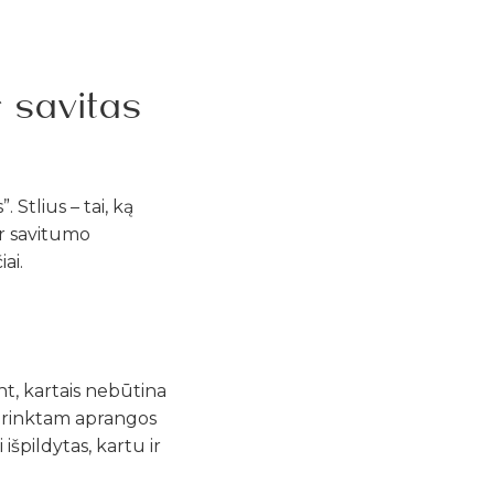
 savitas
 Stlius – tai, ką
ar savitumo
ai.
ant, kartais nebūtina
 parinktam aprangos
 išpildytas, kartu ir