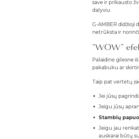
save ir prikausto žv
dalyviu.
G-AMBER didžioji dal
netrūksta ir norinči
“WOW” efe
Palaidinė gilesne iš
pakabuku ar skirti
Taip pat vertėtų įs
Jei jūsų pagrind
Jeigu jūsų apran
Stambių papuoša
Jeigu jau renkat
auskarai būtų su