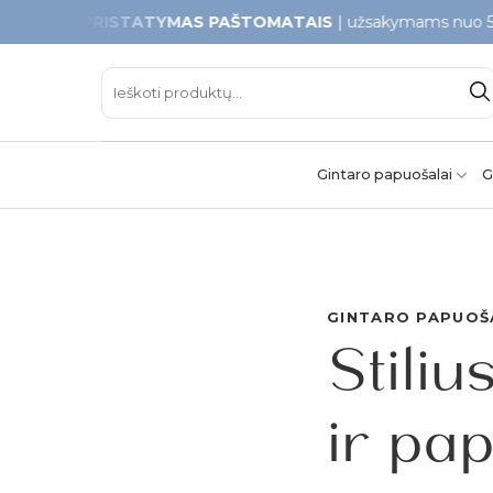
Skip
PRISTATYMAS PAŠTOMATAIS
| užsakymams nuo 50€
to
content
Ieškoti:
Gintaro papuošalai
G
GINTARO PAPUOŠ
Stiliu
ir pa