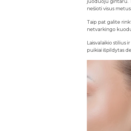
juoduoju gintaru. T
nešioti visus metu
Taip pat galite rin
netvarkingo kuodu
Laisvalaikio stiliu
puikiai išpildytas d