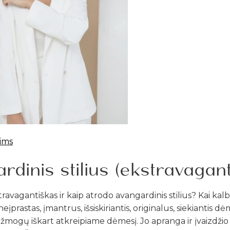
ims
rdinis stilius (ekstravagan
stravagantiškas ir kaip atrodo avangardinis stilius? Kai k
ia neįprastas, įmantrus, išsiskiriantis, originalus, siekiantis d
 žmogų iškart atkreipiame dėmesį. Jo apranga ir įvaizdžio