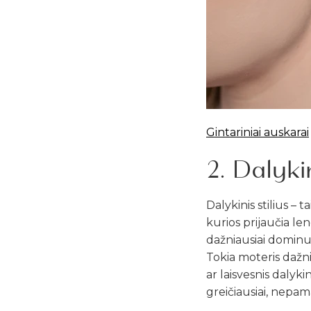
Gintariniai auskarai
2. Dalykin
Dalykinis stilius – t
kurios prijaučia le
dažniausiai dominuo
Tokia moteris dažnia
Grandinė
ar laisvesnis dalyki
greičiausiai, nepam