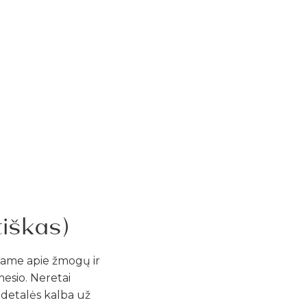
tiškas)
albame apie žmogų ir
ėmesio. Neretai
 detalės kalba už