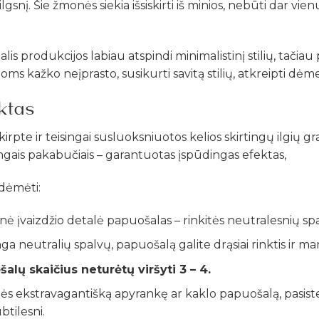
ilgsnį. Šie žmonės siekia išsiskirti iš minios, nebūti dar vie
is produkcijos labiau atspindi minimalistinį stilių, tačiau
oms kažko neįprasto, susikurti savitą stilių, atkreipti dėmes
ktas
kirpte ir teisingai susluoksniuotos kelios skirtingų ilgių g
ngais pakabučiais – garantuotas įspūdingas efektas,
idėmėti:
inė įvaizdžio detalė papuošalas – rinkitės neutralesnių sp
ga neutralių spalvų, papuošalą galite drąsiai rinktis ir m
lų skaičius neturėtų viršyti 3 – 4.
ės ekstravagantišką apyrankę ar kaklo papuošalą, pasist
btilesni.