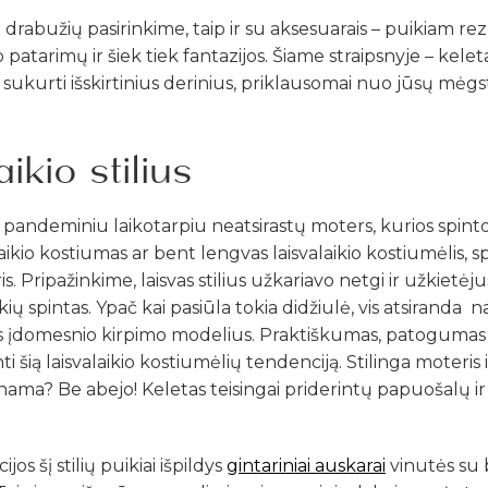
r drabužių pasirinkime, taip ir su aksesuarais – puikiam rez
patarimų ir šiek tiek fantazijos. Šiame straipsnyje – keleta
s sukurti išskirtinius derinius, priklausomai nuo jūsų mė
aikio stilius
 pandeminiu laikotarpiu neatsirastų moters, kurios spin
aikio kostiumas ar bent lengvas laisvalaikio kostiumėlis, s
. Pripažinkime, laisvas stilius užkariavo netgi ir užkietė
ų spintas. Ypač kai pasiūla tokia didžiulė, vis atsiranda n
vis įdomesnio kirpimo modelius. Praktiškumas, patogumas 
šią laisvalaikio kostiumėlių tendenciją. Stilinga moteris ir
nama? Be abejo! Keletas teisingai priderintų papuošalų ir 
s šį stilių puikiai išpildys
gintariniai auskarai
vinutės su 