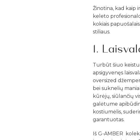
Žinotina, kad kaip i
keleto profesionalo 
kokiais papuošalai
stiliaus.
1. Laisval
Turbūt šiuo keistu
apsigyvenęs laisval
oversized džemperis
bei suknelių maniaki
kūrėjų, siūlančių 
galėtume apibūdinti 
kostiumėlis, suderi
garantuotas.
Iš G-AMBER kolekcijo