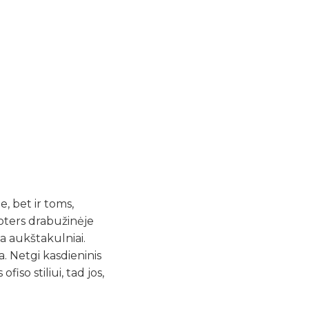
RATĄ -
IMĖK
VANĄ!
le, bet ir toms,
moters drabužinėje
ja aukštakulniai.
a. Netgi kasdieninis
iso stiliui, tad jos,