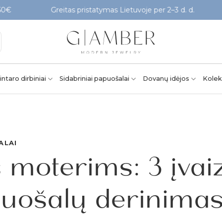
Greitas pristatymas Lietuvoje per 2–3 d. d.
Patikri
intaro dirbiniai
Sidabriniai papuošalai
Dovanų idėjos
Kolek
ALAI
s moterims: 3 įvai
puošalų derinima