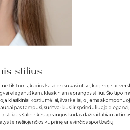
SUK 
LA
is stilius
DO
.
n
i
e
k
o
n
e
l
a
i
m
ė
j
a
i
.
.
ai ne tik toms, kurios kasdien sukasi ofise, karjeroje ar vers
P
A
P
U
Š
L
Ų
D
Ė
Ž
U
T
(
2
5
€
v
e
r
t
ė
A
🎁
ngvai elegantiškam, klasikiniam aprangos stiliui. Šio tipo 
O
Ė
)
ja klasikiniai kostiumėliai, švarkeliai, o jiems akomponuo
usiai pasitempusi, susitvarkiusi ir spsinduliuoja elegancij
lė
nio stiliaus šalininkės aprangos kodas dažnai labiau artimas of
atysite nešiojančios kuprinę ar avinčios sportbačių.