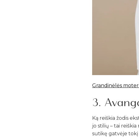
Grandinėlės moter
3. Avanga
Ką reiškia žodis ek
jo stilių – tai reišk
sutikę gatvėje tokį