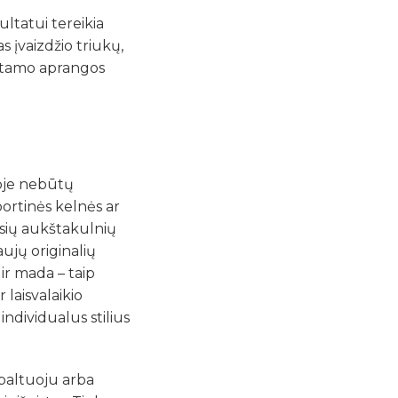
ultatui tereikia
s įvaizdžio triukų,
gstamo aprangos
toje nebūtų
portinės kelnės ar
jusių aukštakulnių
aujų originalių
ir mada – taip
 laisvalaikio
individualus stilius
baltuoju arba