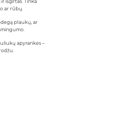
r išgirtas. Tinka
o ar rūbų.
uodegą plaukų, ar
ismingumo.
utuliukų apyrankės –
rodžu.