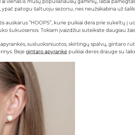
ai vienas iš mūsų populiariausių gaminių, labai pamėgtas i
s, ypač patogu šaltuoju sezonu, nes neužsikabina už šalik
ktis auskarus “HOOPS”, kurie puikiai dera prie sukeltų į 
ko šukuosenos. Tokiam įvaizdžiui suteiksite daugiau ža
s ir apyrankės, susluoksniuotos, skirtingų spalvų, gintaro r
erinys. Beje
gintaro apyrankė
puikiai derės drauge su laik