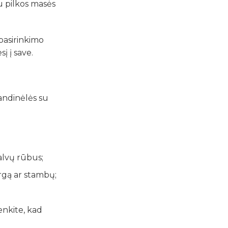
nu pilkos masės
 pasirinkimo
į į save.
randinėlės su
alvų rūbus;
argą ar stambų;
enkite, kad