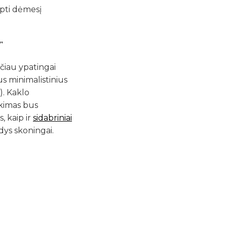
ipti dėmesį
u G-AMBER
litika
”
s rasi mūsų
IKOS
puslapyje.
ačiau ypatingai
TI RATĄ
us minimalistinius
). Kaklo
nkimas bus
, kaip ir
sidabriniai
Ų NENORIU
odys skoningai.