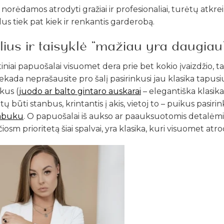
s norėdamos atrodyti gražiai ir profesionaliai, turėtų atkre
n
k
o
e
la
im
ė
ja
ie
n
i...
s tiek pat kiek ir renkantis garderobą.
Sutinku s
n
.
privatumo po
ilius ir taisyklė “mažiau yra daugiau
Daugiau informacijo
PRIVATUMO POLIT
n
i
e
k
o
e
l
a
i
m
ė
j
a
i
.
.
Auskarai
tiniai papuošalai visuomet dera prie bet kokio įvaizdžio, t
SUK
iekada neprašausite pro šalį pasirinkusi jau klasika tapusi
kus (
juodo ar balto gintaro auskarai
– elegantiška klasika
 būti stanbus, krintantis į akis, vietoj to – puikus pasiri
kabuku
. O papuošalai iš aukso ar paauksuotomis detalėmis
DOVAN
nčiosm prioritetą šiai spalvai, yra klasika, kuri visuomet atr