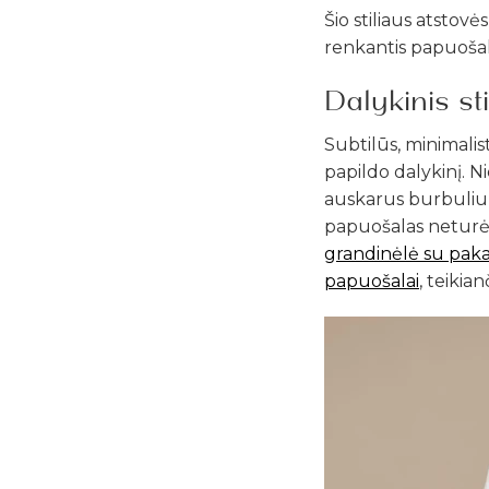
Šio stiliaus atstovė
renkantis papuošalu
Dalykinis st
Subtilūs, minimalis
papildo dalykinį. N
auskarus burbuliu
papuošalas neturėtų
grandinėlė su pa
papuošalai
, teikia