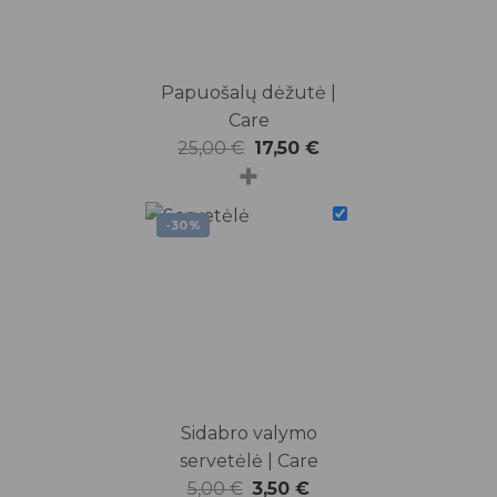
Papuošalų dėžutė |
Care
Original
Current
25,00
€
17,50
€
+
price
price
was:
is:
-30%
25,00 €.
17,50 €.
Sidabro valymo
servetėlė | Care
Original
Current
5,00
€
3,50
€