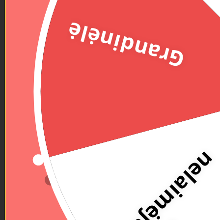
Grandinėlė