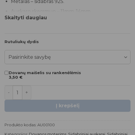
Metalas – sidabras 925.
Auskaro skersmuo – 11mm, 14mm.
Skaityti daugiau
Svoris – 1.52 – 2.35 g, priklausomai nuo pasirinkto
dydžio.
Bus supakuota puošnioje G-AMBER dėžutėje.
Rutuliukų dydis
*Tikslus gaminio svoris bus nurodytas prie jo
pritvirtintoje etiketėje.
Dovanų maišelis su rankenėlėmis
3,50
€
produkto kiekis: Sidabriniai auskarai rinkės - ''SPARKLE & S
Į krepšelį
Produkto kodas:
AU00100
Kategorijos:
Dovanos moterims
,
Sidabriniai auskarai
,
Sidabriniai