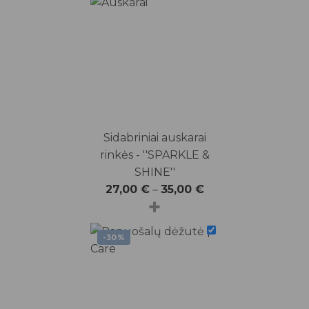
Sidabriniai auskarai
rinkės - ''SPARKLE &
SHINE''
27,00
€
–
35,00
€
+
-30%