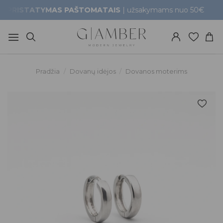
Skip
TATYMAS PAŠTOMATAIS
| užsakymams nuo 50€
Gr
to
content
Pradžia
/
Dovanų idėjos
/
Dovanos moterims
Pridėti į
patikusios
prekės