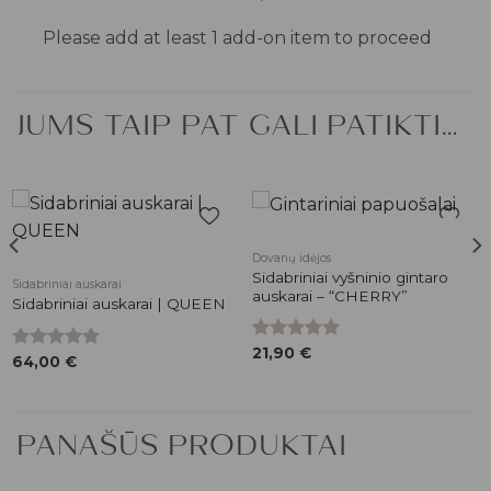
price
price
Please add at least 1 add-on item to proceed
was:
is:
5,00 €.
3,50 €.
JUMS TAIP PAT GALI PATIKTI…
Pridėti į
Pridėti į
Dovanų idėjos
patikusios
patikusios
Sidabriniai vyšninio gintaro
Sidabriniai auskarai
prekės
prekės
auskarai – “CHERRY”
Sidabriniai auskarai | QUEEN
Įvertinimas:
21,90
€
Įvertinimas:
64,00
€
5.00
iš 5
5.00
iš 5
PANAŠŪS PRODUKTAI