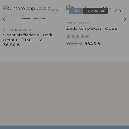
-50%
TOP PREKĖ
NETURIME
Pridėti į
Pridėti į
Sidabriniai žiedai
patikusios
patikusios
Žiedų komplektas | QUEEN
Gintaro papuošalai
prekės
prekės
Sidabrinis žiedas su juodu
gintaru – “TIMELESS”
Original
Current
Įvertinimas:
89,00
€
44,50
€
36,90
€
price
price
5.00
iš 5
was:
is:
89,00 €.
44,50 €.