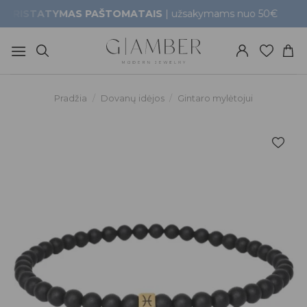
Skip
STATYMAS PAŠTOMATAIS
| užsakymams nuo 50€
G
to
content
Pradžia
/
Dovanų idėjos
/
Gintaro mylėtojui
Pridėti į
patikusios
prekės