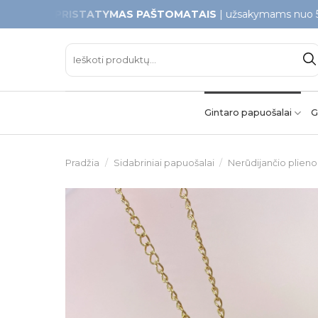
Skip
S PRISTATYMAS PAŠTOMATAIS
| užsakymams nuo 50€
to
content
Ieškoti:
Gintaro papuošalai
G
Pradžia
/
Sidabriniai papuošalai
/
Nerūdijančio plieno