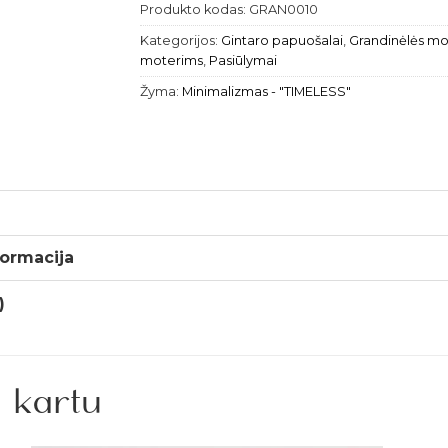
Produkto kodas:
GRAN0010
Kategorijos:
Gintaro papuošalai
,
Grandinėlės mo
moterims
,
Pasiūlymai
Žyma:
Minimalizmas - "TIMELESS"
ormacija
)
 kartu