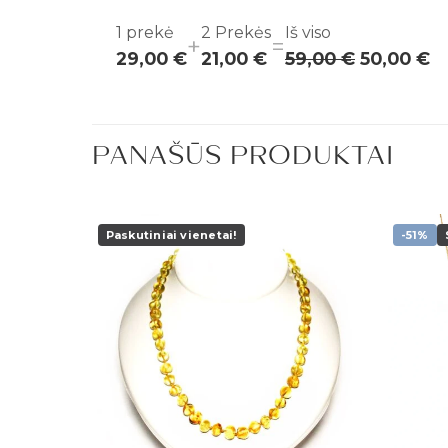
1
prekė
2
Prekės
Iš viso
+
=
29,00 €
21,00 €
59,00 €
50,00 €
PANAŠŪS PRODUKTAI
Paskutiniai vienetai!
-51%
Pridėti į
Pridėti į
patikusios
patikusios
prekės
prekės