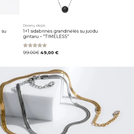
Dovanų idėjos
 su
1+1 sidabrinės grandinėlės su juodu
gintaru – ”TIMELESS”
Įvertinimas:
99.00€
49,00
€
5.00
iš 5