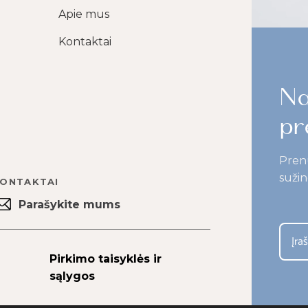
Apie mus
Kontaktai
Na
pr
Pren
sužin
ONTAKTAI
Parašykite mums
Pirkimo taisyklės ir
sąlygos