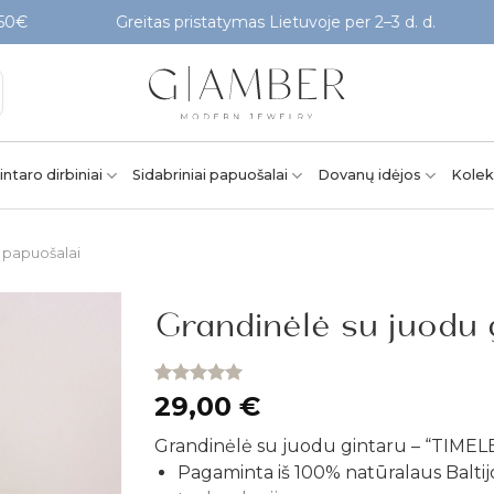
Greitas pristatymas Lietuvoje per 2–3 d. d.
Pati
intaro dirbiniai
Sidabriniai papuošalai
Dovanų idėjos
Kolek
 papuošalai
Grandinėlė su juodu
Pridėti į
patikusios
Įvertinimas:
1
29,00
€
prekės
5.00
iš 5
(viso
Grandinėlė su juodu gintaru – “TIMEL
įvertinimų:
)
Pagaminta iš 100% natūralaus Balti