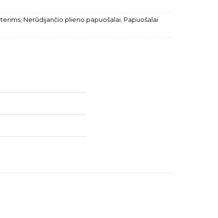
terims
,
Nerūdijančio plieno papuošalai
,
Papuošalai