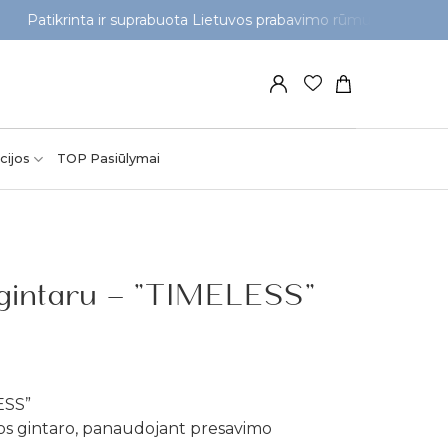
krinta ir suprabuota Lietuvos prabavimo rūmuose
NEM
cijos
TOP Pasiūlymai
 gintaru – ”TIMELESS”
ESS”
jos gintaro, panaudojant presavimo