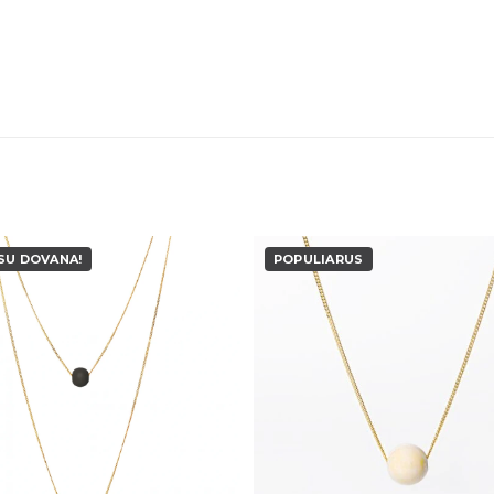
25,00 €.
17,50 €.
SU DOVANA!
POPULIARUS
Pridėti į
patikusios
p
prekės