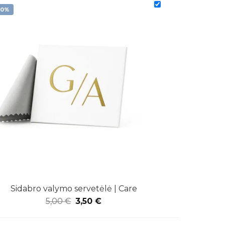
30%
Sidabro valymo servetėlė | Care
Original
Current
5,00
€
3,50
€
price
price