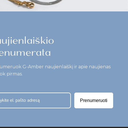
ujienlaiškio
enumerata
umeruok G-Amber naujienlaiškį ir apie naujienas
ok pirmas.
Prenumeruoti