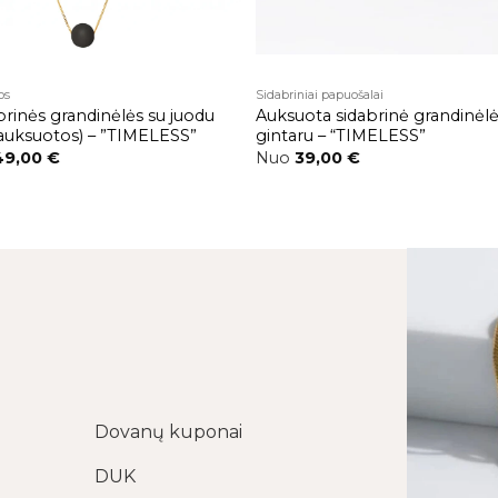
os
Sidabriniai papuošalai
abrinės grandinėlės su juodu
Auksuota sidabrinė grandinėlė
(auksuotos) – ”TIMELESS”
gintaru – “TIMELESS”
49,00
€
Nuo
39,00
€
Dovanų kuponai
DUK