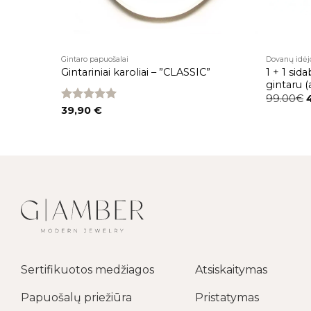
Gintaro papuošalai
Dovanų idėj
1 + 1 sid
– “CHERRY”
Gintariniai karoliai – ”CLASSIC”
gintaru 
99.00€
Įvertinimas:
39,90
€
5.00
iš 5
Sertifikuotos medžiagos
Atsiskaitymas
Papuošalų priežiūra
Pristatymas