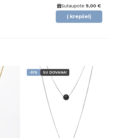
was:
is:
Sutaupote
9,00 €
5,00 €.
3,50 €.
Į krepšelį
-51%
SU DOVANA!
Pridėti į
Pridėti į
atikusios
patikusios
prekės
prekės