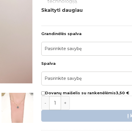
technologiją.
Skaityti daugiau
Gintaro rutuliuko skersmuo – 10mm
Rutuliuko spalva – juoda, matinė arb
Grandinėlės ilgis – 50cm, bet galite 
Grandinėlės spalva
pilnu ilgiu.
Grandinėlė – nerūdijantis plienas, a
Prekė bus supakuota į puošnią G-
Spalva
3,50
€
Dovanų maišelis su rankenėlėmis
produkto kiekis: Grandinėlė su juodu gint
Į