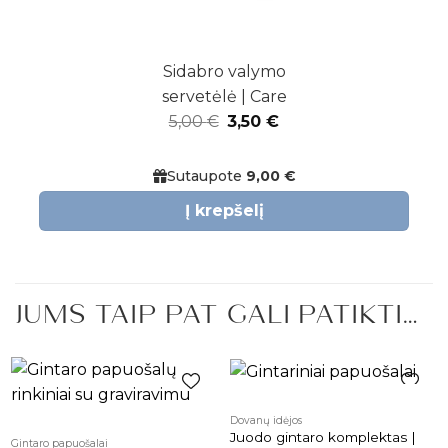
Sidabro valymo
servetėlė | Care
Original
Current
5,00
€
3,50
€
price
price
was:
is:
Sutaupote
9,00 €
5,00 €.
3,50 €.
Į krepšelį
JUMS TAIP PAT GALI PATIKTI…
Pridėti į
Pridėti į
Dovanų idėjos
patikusios
patikusios
Juodo gintaro komplektas |
Gintaro papuošalai