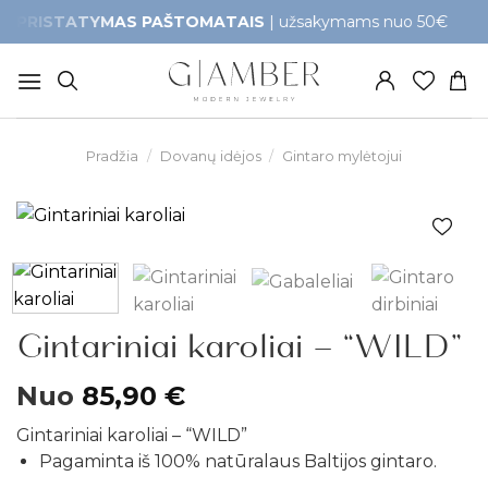
Skip
TATYMAS PAŠTOMATAIS
| užsakymams nuo 50€
Gr
to
content
Pradžia
/
Dovanų idėjos
/
Gintaro mylėtojui
Pridėti į
patikusios
prekės
Gintariniai karoliai – “WILD”
Nuo
85,90
€
Gintariniai karoliai – “WILD”
Pagaminta iš 100% natūralaus Baltijos gintaro.