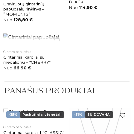
prekės
prekės
BLACK
Graviruotų gintarinių
Nuo
114,90
€
papuošalų rinkinys –
”MOMENTS”
Nuo
128,80
€
NETURIME
Pridėti į
Gintaro papuošalai
patikusios
Gintariniai karoliai su
prekės
medalionu – “CHERRY”
Nuo
66,90
€
PANAŠŪS PRODUKTAI
-35%
Paskutiniai vienetai!
-51%
SU DOVANA!
NETURIME
Pridėti į
Pridėti į
Gintaro papuošalai
patikusios
patikusios
Gintariniai karoliai | ”CLASSIC”