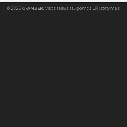
© 2026
G-AMBER
. Visos teisės saugomos LR įstatymais.