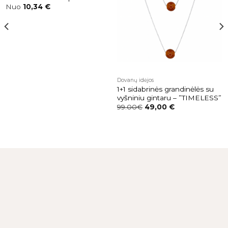
prekės
prekės
Nuo
10,34
€
Dovanų idėjos
1+1 sidabrinės grandinėlės su
vyšniniu gintaru – ”TIMELESS”
99.00€
49,00
€