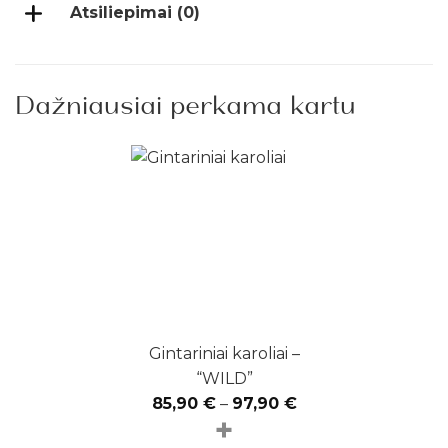
Atsiliepimai (0)
Dažniausiai perkama kartu
Gintariniai karoliai –
“WILD”
85,90
€
–
97,90
€
+