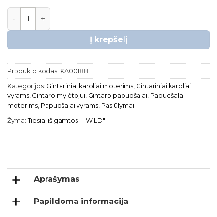
produkto kiekis: Gintariniai karoliai – “WILD”
Į krepšelį
Produkto kodas:
KA00188
Kategorijos:
Gintariniai karoliai moterims
,
Gintariniai karoliai
vyrams
,
Gintaro mylėtojui
,
Gintaro papuošalai
,
Papuošalai
moterims
,
Papuošalai vyrams
,
Pasiūlymai
Žyma:
Tiesiai iš gamtos - "WILD"
Aprašymas
Papildoma informacija