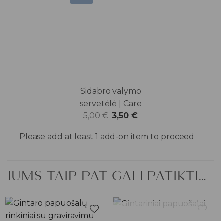
25,00 €.
17,50 €.
Sidabro valymo
servetėlė | Care
Original
Current
5,00
€
3,50
€
price
price
Please add at least 1 add-on item to proceed
was:
is:
5,00 €.
3,50 €.
JUMS TAIP PAT GALI PATIKTI…
NETURIME