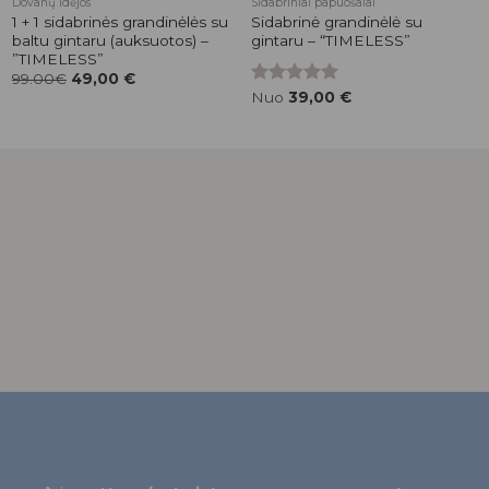
Pridėti į
Pridėti į
Dovanų idėjos
Sidabriniai papuošalai
patikusios
patikusios
1 + 1 sidabrinės grandinėlės su
Sidabrinė grandinėlė su
prekės
prekės
baltu gintaru (auksuotos) –
gintaru – “TIMELESS”
”TIMELESS”
99.00€
49,00
€
Įvertinimas:
Nuo
39,00
€
5.00
iš 5