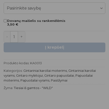
fotografuojant bei jūsų ekrano raiškos nustatymų.
Dovanų maišelis su rankenėlėmis
3,50
€
produkto kiekis: Gintariniai karoliai – “WILD”
Į krepšelį
Produkto kodas:
KA0013
Kategorijos:
Gintariniai karoliai moterims
,
Gintariniai karoliai
vyrams
,
Gintaro mylėtojui
,
Gintaro papuošalai
,
Papuošalai
moterims
,
Papuošalai vyrams
,
Pasiūlymai
Žyma:
Tiesiai iš gamtos - "WILD"