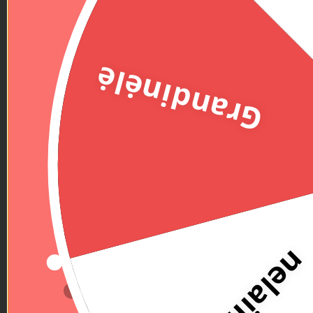
Grandinėlė