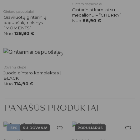
Pridėti į
Pridėti į
Gintaro papuošalai
patikusios
patikusios
Gintariniai karoliai su
Gintaro papuošalai
prekės
prekės
medalionu – “CHERRY”
Graviruotų gintarinių
Nuo
66,90
€
papuošalų rinkinys –
”MOMENTS”
Nuo
128,80
€
Pridėti į
Dovanų idėjos
patikusios
Juodo gintaro komplektas |
prekės
BLACK
Nuo
114,90
€
PANAŠŪS PRODUKTAI
-51%
SU DOVANA!
POPULIARUS