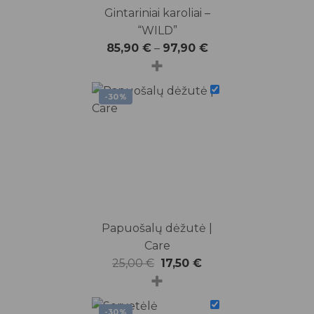
Gintariniai karoliai –
“WILD”
85,90
€
–
97,90
€
+
-30%
Papuošalų dėžutė |
Care
Original
Current
25,00
€
17,50
€
+
price
price
was:
is:
-30%