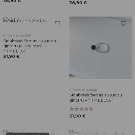
36,90
€
36,90
€
Pridėti į
Pridėti į
Gintaro papuošalai
patikusios
patikusios
Sidabrinis žiedas su juodu
prekės
prekės
gintaru (auksuotas) –
“TIMELESS”
31,90
€
Gintaro papuošalai
Sidabrinis žiedas su juodu
gintaru – “TIMELESS”
Įvertinimas:
31,90
€
5.00
iš 5