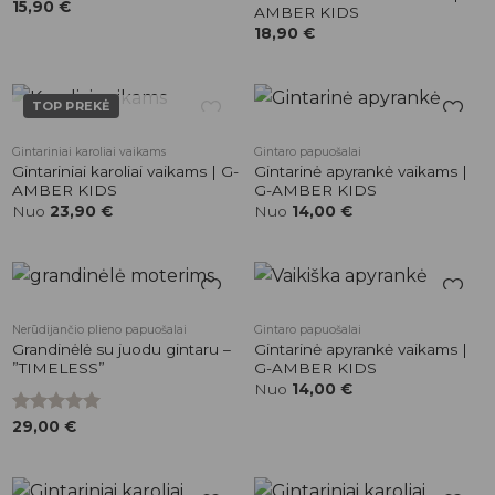
15,90
€
AMBER KIDS
18,90
€
TOP PREKĖ
NETURIME
Pridėti į
Pridėti į
Gintariniai karoliai vaikams
Gintaro papuošalai
patikusios
patikusios
Gintariniai karoliai vaikams | G-
Gintarinė apyrankė vaikams |
prekės
prekės
AMBER KIDS
G-AMBER KIDS
Nuo
23,90
€
Nuo
14,00
€
Pridėti į
Pridėti į
Nerūdijančio plieno papuošalai
Gintaro papuošalai
patikusios
patikusios
Grandinėlė su juodu gintaru –
Gintarinė apyrankė vaikams |
prekės
prekės
”TIMELESS”
G-AMBER KIDS
Nuo
14,00
€
Įvertinimas:
29,00
€
5.00
iš 5