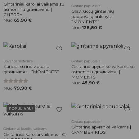
patikusios
patikusios
Gintariniai karoliai vaikams su
Gintaro papuošalai
prekės
prekės
asmeniniu graviravimu |
Graviruotų gintarinių
CHERRY
papuošalų rinkinys –
Nuo
65,90
€
”MOMENTS”
Nuo
128,80
€
Pridėti į
Pridėti į
Dovanos moterims
Gintaro papuošalai
patikusios
patikusios
Karoliai su individualiu
Gintarinė apyrankė vaikams su
prekės
prekės
graviravimu – “MOMENTS”
asmeniniu graviravimu |
MOMENTS
Nuo
45,90
€
Įvertinimas:
Nuo
79,90
€
5.00
iš 5
POPULIARU!
Pridėti į
Pridėti į
Gintaro papuošalai
patikusios
patikusios
Gintarinė apyrankė vaikams |
Gintariniai karoliai vaikams
prekės
prekės
G-AMBER KIDS
Gintariniai karoliai vaikams | G-