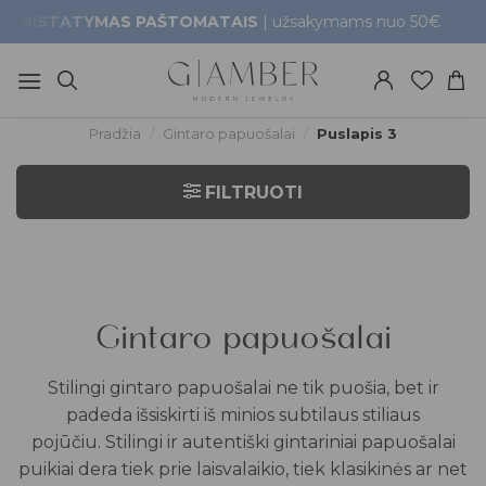
Skip
TATYMAS PAŠTOMATAIS
| užsakymams nuo 50€
Gr
to
content
Pradžia
/
Gintaro papuošalai
/
Puslapis 3
FILTRUOTI
Gintaro papuošalai
Stilingi gintaro papuošalai ne tik puošia, bet ir
padeda išsiskirti iš minios subtilaus stiliaus
pojūčiu. Stilingi ir autentiški gintariniai papuošalai
puikiai dera tiek prie laisvalaikio, tiek klasikinės ar net