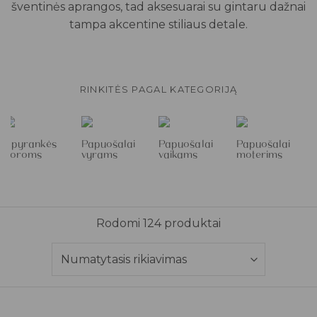
šventinės aprangos, tad aksesuarai su gintaru dažnai
tampa akcentine stiliaus detale.
RINKITĖS PAGAL KATEGORIJĄ
Apyrankės
Papuošalai
Papuošalai
Papuošalai
poroms
vyrams
vaikams
moterims
Rodomi 124 produktai