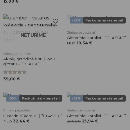
15,90
€
-35%
Paskutiniai vienetai!
NETURIME
Pridėti į
Pridėti į
Gintaro papuošalai
NETURIME
patikusios
patikusios
Gintariniai karoliai | ”CLASSIC”
prekės
prekės
Nuo
10,34
€
Akinių grandinėlės
Akinių grandinėlė su juodu
gintaru – ”BLACK”
Įvertinimas:
39,00
€
5.00
iš 5
-35%
Paskutiniai vienetai!
-35%
Paskutiniai vienetai!
Pridėti į
Pridėti į
Gintaro papuošalai
Gintaro papuošalai
patikusios
patikusios
Gintariniai karoliai | ”CLASSIC”
Gintariniai karoliai | ”CLASSIC”
prekės
prekės
Nuo
32,44
€
39.90€
25,94
€