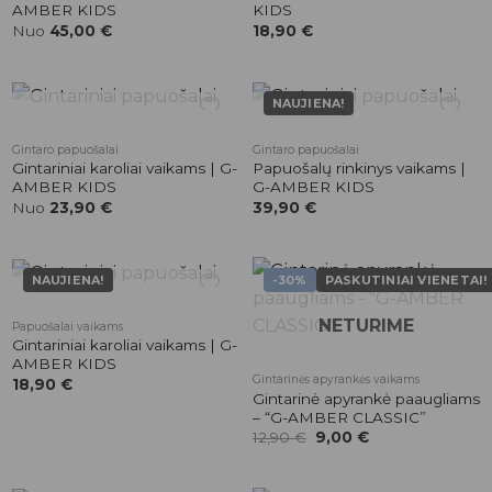
prekės
prekės
AMBER KIDS
KIDS
Nuo
45,00
€
18,90
€
NAUJIENA!
NETURIME
NETURIME
Pridėti į
Pridėti į
Gintaro papuošalai
Gintaro papuošalai
patikusios
patikusios
Gintariniai karoliai vaikams | G-
Papuošalų rinkinys vaikams |
prekės
prekės
AMBER KIDS
G-AMBER KIDS
Nuo
23,90
€
39,90
€
NAUJIENA!
-30%
PASKUTINIAI VIENETAI!
NETURIME
NETURIME
Pridėti į
Pridėti į
Papuošalai vaikams
patikusios
patikusios
Gintariniai karoliai vaikams | G-
prekės
prekės
AMBER KIDS
Gintarinės apyrankės vaikams
18,90
€
Gintarinė apyrankė paaugliams
– “G-AMBER CLASSIC”
Original
Current
12,90
€
9,00
€
price
price
was:
is:
12,90 €.
9,00 €.