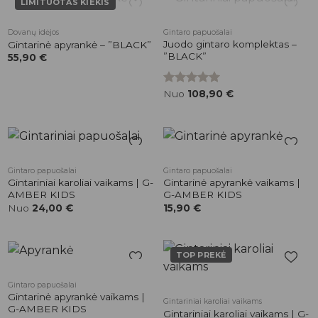
LIMITUOTAS KIEKIS
NETURIME
NETURIME
Pridėti į
Pridėti į
Dovanų idėjos
Gintaro papuošalai
patikusios
patikusios
Juodo gintaro komplektas –
Gintarinė apyrankė – ”BLACK”
prekės
prekės
”BLACK”
55,90
€
Įvertinimas:
Nuo
108,90
€
5.00
iš 5
Pridėti į
Pridėti į
Gintaro papuošalai
Gintaro papuošalai
patikusios
patikusios
Gintariniai karoliai vaikams | G-
Gintarinė apyrankė vaikams |
prekės
prekės
AMBER KIDS
G-AMBER KIDS
Nuo
24,00
€
15,90
€
TOP PREKĖ
Pridėti į
Pridėti į
Gintaro papuošalai
patikusios
patikusios
Gintarinė apyrankė vaikams |
Gintariniai karoliai vaikams
prekės
prekės
G-AMBER KIDS
Gintariniai karoliai vaikams | G-