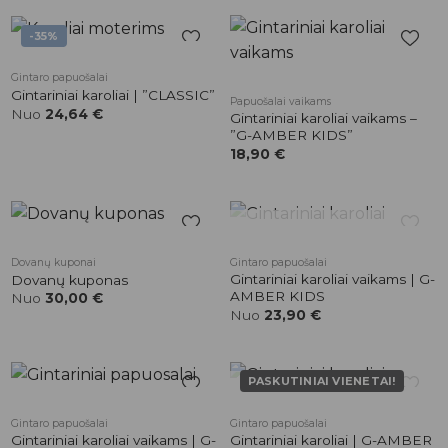
-35%
Pridėti į
Pridėti į
Gintaro papuošalai
patikusios
patikusios
Gintariniai karoliai | ”CLASSIC”
Papuošalai vaikams
prekės
prekės
Nuo
24,64
€
Gintariniai karoliai vaikams –
”G-AMBER KIDS”
18,90
€
NETURIME
Pridėti į
Pridėti į
Dovanų kuponai
Gintaro papuošalai
patikusios
patikusios
Gintariniai karoliai vaikams | G-
Dovanų kuponas
prekės
prekės
AMBER KIDS
Nuo
30,00
€
Nuo
23,90
€
PASKUTINIAI VIENETAI!
NETURIME
Pridėti į
Pridėti į
Gintaro papuošalai
Gintaro papuošalai
patikusios
patikusios
Gintariniai karoliai vaikams | G-
Gintariniai karoliai | G-AMBER