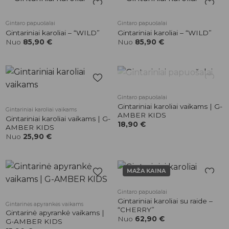
Pridėti į
Pridėti į
Gintaro papuošalai
Gintaro papuošalai
patikusios
patikusios
Gintariniai karoliai – “WILD”
Gintariniai karoliai – “WILD”
prekės
prekės
Nuo
85,90
€
Nuo
85,90
€
NETURIME
Pridėti į
Pridėti į
Gintaro papuošalai
patikusios
patikusios
Gintariniai karoliai vaikams | G-
Gintariniai karoliai vaikams
prekės
prekės
AMBER KIDS
Gintariniai karoliai vaikams | G-
18,90
€
AMBER KIDS
Nuo
25,90
€
MAŽA KAINA
Pridėti į
Pridėti į
Gintaro papuošalai
patikusios
patikusios
Gintariniai karoliai su raide –
Gintarinės apyrankės vaikams
prekės
prekės
“CHERRY”
Gintarinė apyrankė vaikams |
Nuo
62,90
€
G-AMBER KIDS