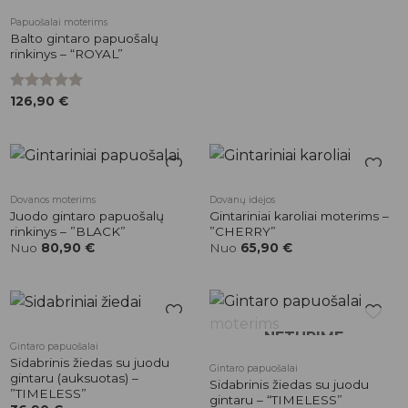
Papuošalai moterims
Balto gintaro papuošalų
rinkinys – “ROYAL”
Įvertinimas:
126,90
€
5.00
iš 5
Pridėti į
Pridėti į
Dovanos moterims
Dovanų idėjos
patikusios
patikusios
Juodo gintaro papuošalų
Gintariniai karoliai moterims –
prekės
prekės
rinkinys – ”BLACK”
”CHERRY”
Nuo
80,90
€
Nuo
65,90
€
NETURIME
Pridėti į
Pridėti į
Gintaro papuošalai
patikusios
patikusios
Sidabrinis žiedas su juodu
Gintaro papuošalai
prekės
prekės
gintaru (auksuotas) –
Sidabrinis žiedas su juodu
”TIMELESS”
gintaru – “TIMELESS”