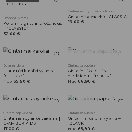
Pridėti į
Pridėti į
Gintarinės apyrankės moterims
patikusios
patikusios
Gintarinė apyrankė | CLASSIC
Dovanos vyrams
prekės
prekės
19,00
€
Kelioninis gintarinis rožančius
– ”CLASSIC”
32,00
€
NETURIME
Pridėti į
Pridėti į
Dovanų idėjos
Gintaro papuošalai
patikusios
patikusios
Gintariniai karoliai vyrams –
Gintariniai karoliai su
prekės
prekės
”CHERRY”
medalionu – “BLACK”
Nuo
65,90
€
Nuo
66,90
€
Pridėti į
Pridėti į
Gintaro papuošalai
Gintaro papuošalai
patikusios
patikusios
Gintarinė apyrankė vaikams |
Gintariniai karoliai vyrams –
prekės
prekės
G-AMBER KIDS
“BLACK”
17,00
€
Nuo
65,90
€