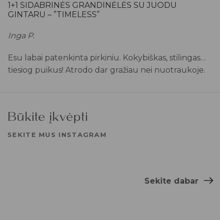
1+1 SIDABRINĖS GRANDINĖLĖS SU JUODU
GINTARU – ”TIMELESS”
Inga P.
Esu labai patenkinta pirkiniu. Kokybiškas, stilingas…
tiesiog puikus! Atrodo dar gražiau nei nuotraukoje.
Būkite įkvėpti
SEKITE MUS INSTAGRAM
Sekite dabar