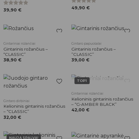
Įvertinimas:
49,90
€
Įvertinimas:
39,90
€
5.00
iš 5
5.00
iš 5
Pridėti į
Pridėti į
Gintariniai rožančiai
Gintaro papuošalai
patikusios
patikusios
Gintarinis rožančius –
Gintarinis rožančius –
prekės
prekės
“CLASSIC”
”CLASSIC”
38,90
€
39,00
€
TOP1
NETURIME
Pridėti į
Pridėti į
Gintariniai rožančiai
patikusios
patikusios
Kelioninis gintarinis rožančius
Gintaro dirbiniai
prekės
prekės
– “G-AMBER BLACK”
Kelioninis gintarinis rožančius
42,00
€
– “CLASSIC”
32,00
€
NAUJA SPALVA!