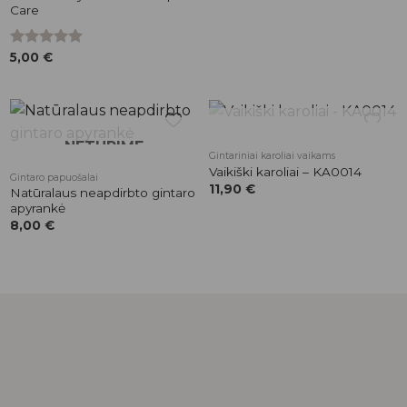
Care
Įvertinimas:
5,00
€
5.00
iš 5
NETURIME
NETURIME
Pridėti į
Pridėti į
Gintariniai karoliai vaikams
patikusios
patikusios
Vaikiški karoliai – KA0014
Gintaro papuošalai
prekės
prekės
11,90
€
Natūralaus neapdirbto gintaro
apyrankė
8,00
€