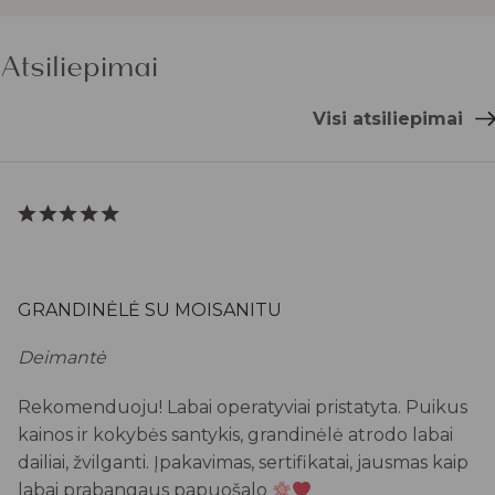
Atsiliepimai
Visi atsiliepimai
GRANDINĖLĖ SU MOISANITU
Deimantė
Rekomenduoju! Labai operatyviai pristatyta. Puikus
kainos ir kokybės santykis, grandinėlė atrodo labai
dailiai, žvilganti. Įpakavimas, sertifikatai, jausmas kaip
labai prabangaus papuošalo