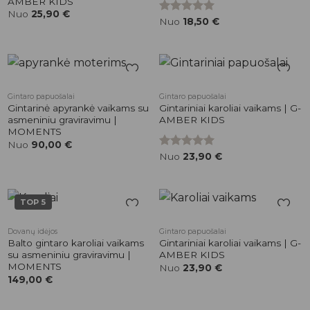
AMBER KIDS
Nuo
25,90
€
Įvertinimas:
Nuo
18,50
€
5.00
iš 5
Pridėti į
Pridėti į
Gintaro papuošalai
Gintaro papuošalai
patikusios
patikusios
Gintarinė apyrankė vaikams su
Gintariniai karoliai vaikams | G-
prekės
prekės
asmeniniu graviravimu |
AMBER KIDS
MOMENTS
Nuo
90,00
€
Įvertinimas:
Nuo
23,90
€
5.00
iš 5
TOP 5
Pridėti į
Pridėti į
Dovanų idėjos
Gintaro papuošalai
patikusios
patikusios
Balto gintaro karoliai vaikams
Gintariniai karoliai vaikams | G-
prekės
prekės
su asmeniniu graviravimu |
AMBER KIDS
MOMENTS
Nuo
23,90
€
149,00
€