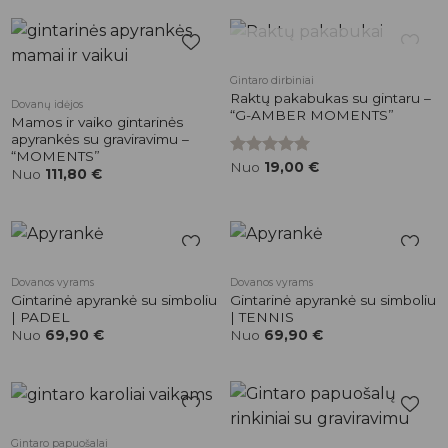
NETURIME
Pridėti į
Pridėti į
Gintaro dirbiniai
patikusios
patikusios
Raktų pakabukas su gintaru –
Dovanų idėjos
prekės
prekės
“G-AMBER MOMENTS”
Mamos ir vaiko gintarinės
apyrankės su graviravimu –
“MOMENTS”
Įvertinimas:
Nuo
19,00
€
Nuo
111,80
€
5.00
iš 5
Pridėti į
Pridėti į
Dovanos vyrams
Dovanos vyrams
patikusios
patikusios
Gintarinė apyrankė su simboliu
Gintarinė apyrankė su simboliu
prekės
prekės
| PADEL
| TENNIS
Nuo
69,90
€
Nuo
69,90
€
Pridėti į
Pridėti į
Gintaro papuošalai