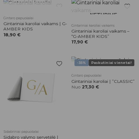
NETURIME
NETURIME
Pridėti į
Pridėti į
Gintaro papuošalai
patikusios
patikusios
Gintariniai karoliai vaikams | G-
Gintariniai karoliai vaikams
prekės
prekės
AMBER KIDS
Gintariniai karoliai vaikams –
18,90
€
“G-AMBER KIDS”
17,90
€
-35%
Paskutiniai vienetai!
NETURIME
Pridėti į
Pridėti į
Gintaro papuošalai
patikusios
patikusios
Gintariniai karoliai | ”CLASSIC”
prekės
prekės
Nuo
27,30
€
Sidabriniai papuošalai
Sidabro valymo servetėlė |