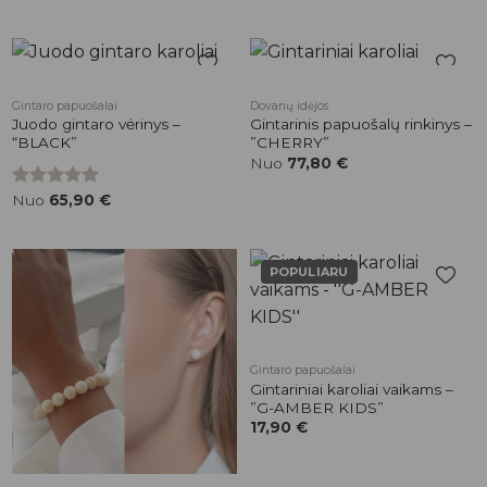
Pridėti į
Pridėti į
Gintaro papuošalai
Dovanų idėjos
patikusios
patikusios
Juodo gintaro vėrinys –
Gintarinis papuošalų rinkinys –
prekės
prekės
“BLACK”
”CHERRY”
Nuo
77,80
€
Įvertinimas:
Nuo
65,90
€
5.00
iš 5
POPULIARU
Pridėti į
Pridėti į
patikusios
patikusios
prekės
prekės
Gintaro papuošalai
Gintariniai karoliai vaikams –
”G-AMBER KIDS”
17,90
€