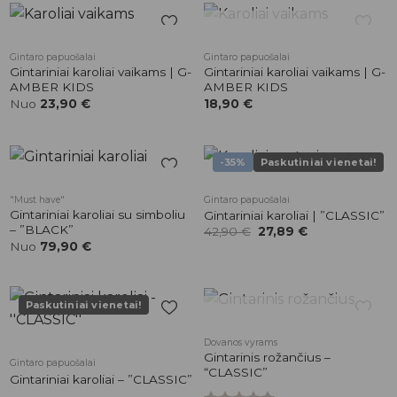
NETURIME
Pridėti į
Pridėti į
Gintaro papuošalai
Gintaro papuošalai
patikusios
patikusios
Gintariniai karoliai vaikams | G-
Gintariniai karoliai vaikams | G-
prekės
prekės
AMBER KIDS
AMBER KIDS
Nuo
23,90
€
18,90
€
-35%
Paskutiniai vienetai!
Pridėti į
Pridėti į
"Must have"
Gintaro papuošalai
patikusios
patikusios
Gintariniai karoliai su simboliu
Gintariniai karoliai | ”CLASSIC”
prekės
prekės
– ”BLACK”
Original
Current
42,90
€
27,89
€
price
price
Nuo
79,90
€
was:
is:
42,90 €.
27,89 €.
Paskutiniai vienetai!
NETURIME
Pridėti į
Pridėti į
Dovanos vyrams
patikusios
patikusios
Gintarinis rožančius –
Gintaro papuošalai
prekės
prekės
“CLASSIC”
Gintariniai karoliai – ”CLASSIC”