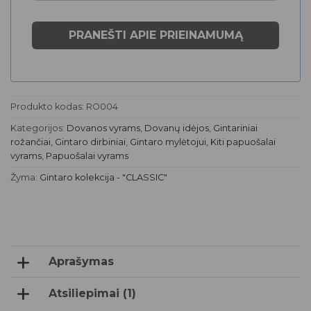
dėžutę.
Produkto kodas:
RO004
Kategorijos:
Dovanos vyrams
,
Dovanų idėjos
,
Gintariniai
rožančiai
,
Gintaro dirbiniai
,
Gintaro mylėtojui
,
Kiti papuošalai
vyrams
,
Papuošalai vyrams
Žyma:
Gintaro kolekcija - "CLASSIC"
Aprašymas
Atsiliepimai (1)