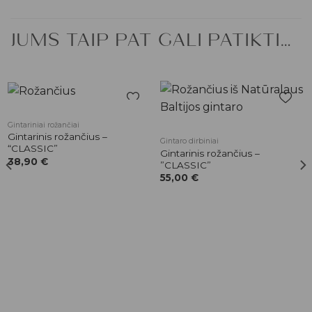
JUMS TAIP PAT GALI PATIKTI…
Pridėti į
Pridėti į
Gintariniai rožančiai
patikusios
patikusios
Gintarinis rožančius –
Gintaro dirbiniai
prekės
prekės
“CLASSIC”
Gintarinis rožančius –
38,90
€
”CLASSIC”
55,00
€