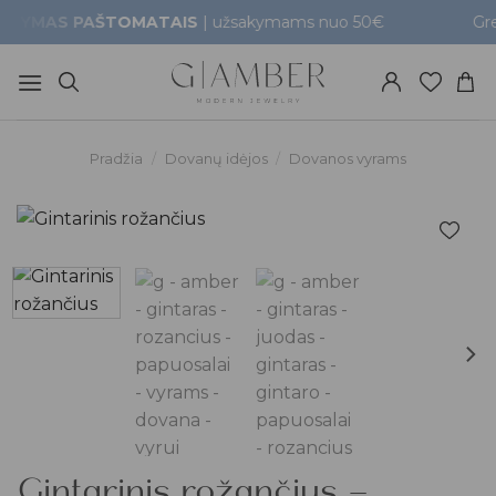
Skip
MAS PAŠTOMATAIS
| užsakymams nuo 50€
Greitas 
to
content
Pradžia
/
Dovanų idėjos
/
Dovanos vyrams
Pridėti į
patikusios
prekės
Gintarinis rožančius –