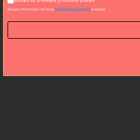
Sutinku su G-AMBER privatumo politika
Daugiau informacijos rasi mūsų
PRIVATUMO POLITIKOS
puslapyje.