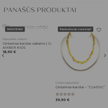
PANAŠŪS PRODUKTAI
NAUJIENA!
Paskutiniai vienetai!
NETURIME
Pridėti į
Pridėti į
Papuošalai vaikams
patikusios
patikusios
Gintariniai karoliai vaikams | G-
prekės
prekės
AMBER KIDS
18,90
€
Gintaro papuošalai
Gintariniai karoliai – ”CLASSIC”
Įvertinimas:
39,90
€
5.00
iš 5