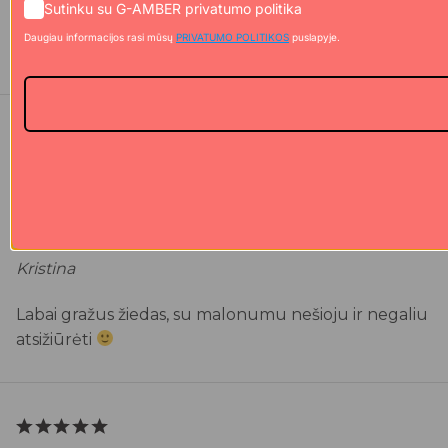
kainos ir kokybės santykis, grandinėlė atrodo labai
Sutinku su G-AMBER privatumo politika
dailiai, žvilganti. Įpakavimas, sertifikatai, jausmas kaip
Daugiau informacijos rasi mūsų
PRIVATUMO POLITIKOS
puslapyje.
labai prabangaus papuošalo
PRABANGUS SIDABRINIS ŽIEDAS SU MOISANITU
Kristina
Labai gražus žiedas, su malonumu nešioju ir negaliu
atsižiūrėti