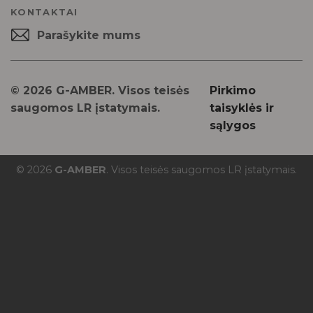
KONTAKTAI
Parašykite mums
© 2026 G-AMBER. Visos teisės
Pirkimo
saugomos LR įstatymais.
taisyklės ir
sąlygos
© 2026
G-AMBER
. Visos teisės saugomos LR įstatymais.