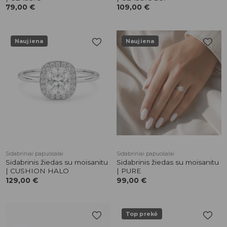
79,00
€
109,00
€
Naujiena
Naujiena
Pridėti į
Pridėti į
patikusios
patikusios
prekės
prekės
Sidabriniai papuošalai
Sidabriniai papuošalai
Sidabrinis žiedas su moisanitu
Sidabrinis žiedas su moisanitu
| CUSHION HALO
| PURE
129,00
€
99,00
€
Top prekė