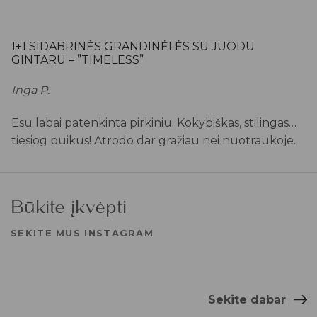
1+1 SIDABRINĖS GRANDINĖLĖS SU JUODU
GINTARU – ”TIMELESS”
Inga P.
Esu labai patenkinta pirkiniu. Kokybiškas, stilingas…
tiesiog puikus! Atrodo dar gražiau nei nuotraukoje.
Būkite įkvėpti
SEKITE MUS INSTAGRAM
Sekite dabar