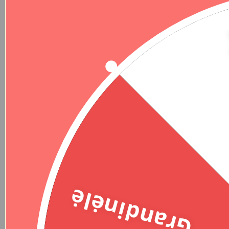
Dovanų idėjos
Dovanų idėjos
Sidabrinių papuošalų
Prabangus sidabrinis žiedas su
komplektas | ETERNITY
moisanitu | ROYAL BLOOM
Nuo
214,90
€
119,00
€
Pridėti į
Pridėti į
patikusios
patikusios
prekės
prekės
Grandinėlė