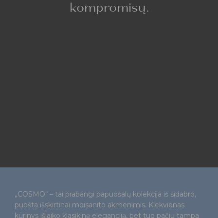
kompromisų.
„COSMO“ – tai prabangi papuošalų kolekcija iš sidabro,
puošta išskirtinai moisanito akmenimis. Kiekvienas
kūrinys išlaiko klasikinę eleganciją, bet tuo pačiu tampa