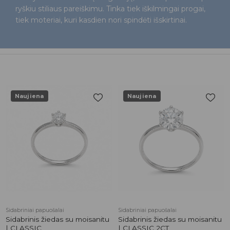
ryškiu stiliaus pareiškimu. Tinka tiek iškilmingai progai,
tiek moteriai, kuri kasdien nori spindėti išskirtinai.
Naujiena
Naujiena
Pridėti į
Pridėti į
patikusios
patikusios
prekės
prekės
Sidabriniai papuošalai
Sidabriniai papuošalai
Sidabrinis žiedas su moisanitu
Sidabrinis žiedas su moisanitu
| CLASSIC
| CLASSIC 2CT