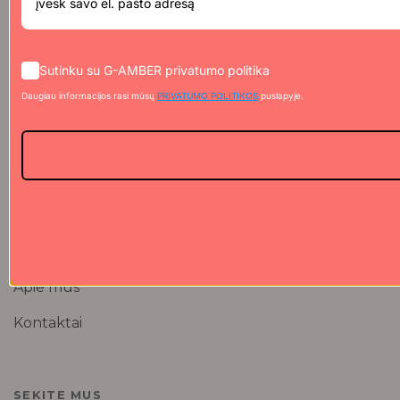
Sertifikuotos medžiagos
Atsiskaitymas
Sutinku su G-AMBER privatumo politika
Papuošalų priežiūra
Pristatymas
Daugiau informacijos rasi mūsų
PRIVATUMO POLITIKOS
puslapyje.
Tinklaraštis
Privatumo politika
Atsiliepimai
Garantija
Grąžinimo politika
Dovanų kuponai
DUK
Apie mus
Kontaktai
SEKITE MUS