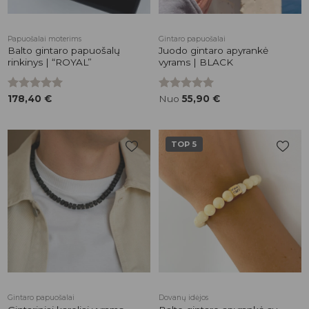
Papuošalai moterims
Gintaro papuošalai
Balto gintaro papuošalų
Juodo gintaro apyrankė
rinkinys | “ROYAL”
vyrams | BLACK
Įvertinimas:
178,40
€
Įvertinimas:
Nuo
55,90
€
5.00
iš 5
5.00
iš 5
TOP 5
Pridėti į
Pridėti į
patikusios
patikusios
prekės
prekės
Gintaro papuošalai
Dovanų idėjos