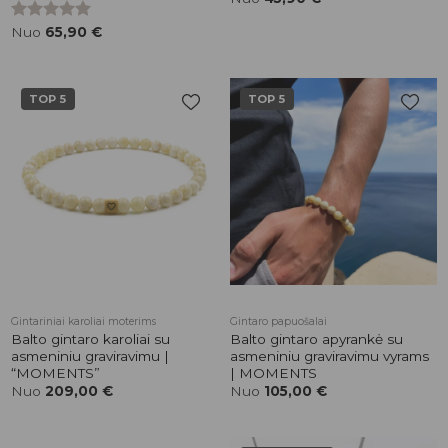
Įvertinimas:
Nuo
65,90
€
5.00
iš 5
TOP 5
TOP 5
Pridėti į
Pridėti į
patikusios
patikusios
prekės
prekės
Gintariniai karoliai moterims
Gintaro papuošalai
Balto gintaro karoliai su
Balto gintaro apyrankė su
asmeniniu graviravimu |
asmeniniu graviravimu vyrams
“MOMENTS”
| MOMENTS
Nuo
209,00
€
Nuo
105,00
€