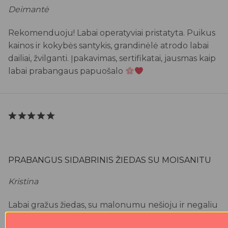
Deimantė
Rekomenduoju! Labai operatyviai pristatyta. Puikus
kainos ir kokybės santykis, grandinėlė atrodo labai
dailiai, žvilganti. Įpakavimas, sertifikatai, jausmas kaip
labai prabangaus papuošalo
PRABANGUS SIDABRINIS ŽIEDAS SU MOISANITU
Kristina
Labai gražus žiedas, su malonumu nešioju ir negaliu
atsižiūrėti