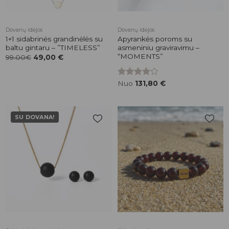
Dovanų idėjos
Dovanų idėjos
1+1 sidabrinės grandinėlės su
Apyrankės poroms su
baltu gintaru – ”TIMELESS”
asmeniniu graviravimu –
“MOMENTS”
99.00€
49,00
€
Įvertinimas:
Nuo
131,80
€
4.00
iš 5
SU DOVANA!
Pridėti į
Pridėti į
patikusios
patikusios
prekės
prekės