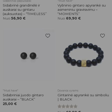
Sidabriniai papuošalai
"Must have"
Sidabrinė grandinėlė ir
Vyšninio gintaro apyrankė su
auskarai su gintaru
asmeniniu graviravimu –
(auksuotas) – “TIMELESS”
“MOMENTS”
Nuo
56,90
€
Nuo
69,90
€
Pridėti į
Pridėti į
patikusios
patikusios
prekės
prekės
"Must have"
Dovanos vyrams
Sidabriniai juodo gintaro
Gintarinė apyrankė su simboliu
auskarai – “BLACK”
| BLACK
25,00
€