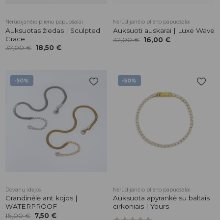
Nerūdijančio plieno papuošalai
Nerūdijančio plieno papuošalai
Auksuotas žiedas | Sculpted
Auksuoti auskarai | Luxe Wave
Grace
Original
Current
32,00
€
16,00
€
price
price
Original
Current
37,00
€
18,50
€
was:
is:
price
price
32,00 €.
16,00 €.
was:
is:
37,00 €.
18,50 €.
-50%
-50%
Pridėti į
Pridėti į
patikusios
patikusios
prekės
prekės
Dovanų idėjos
Nerūdijančio plieno papuošalai
Grandinėlė ant kojos |
Auksuota apyrankė su baltais
WATERPROOF
cirkoniais | Yours
Original
Current
15,00
€
7,50
€