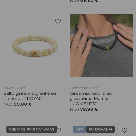
Įvertinimas:
Nuo
69,90
€
5.00
iš 5
Pridėti į
Pridėti į
patikusios
patikusios
prekės
prekės
Dovanų idėjos
Gintaro papuošalai
Balto gintaro apyrankė su
Gintariniai karoliai su
simboliu – ”ROYAL”
graviravimu Mamai –
“MOMENTS”
Nuo
99,00
€
Nuo
79,90
€
GREITAS PRISTATYMAS
-51%
SU DOVANA!