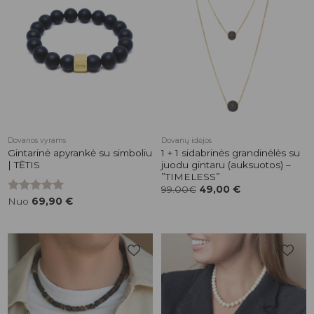
Pridėti į
Pridėti į
patikusios
patikusios
prekės
prekės
Dovanos vyrams
Dovanų idėjos
Gintarinė apyrankė su simboliu
1 + 1 sidabrinės grandinėlės su
| TĖTIS
juodu gintaru (auksuotos) –
”TIMELESS”
99.00€
49,00
€
Įvertinimas:
Nuo
69,90
€
5.00
iš 5
Pridėti į
Pridėti į
patikusios
patikusios
prekės
prekės