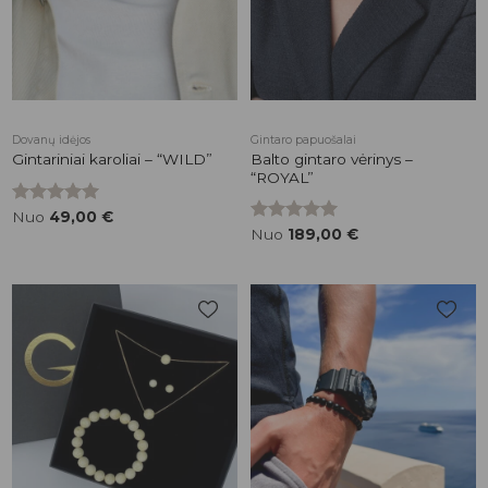
Dovanų idėjos
Gintaro papuošalai
Balto gintaro vėrinys –
Gintariniai karoliai – “WILD”
“ROYAL”
Įvertinimas:
Nuo
49,00
€
5.00
iš 5
Įvertinimas:
Nuo
189,00
€
5.00
iš 5
Pridėti į
Pridėti į
patikusios
patikusios
prekės
prekės