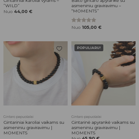
Gintariniai karoliai vyrams –
Balto gintaro apyrankė su
”WILD”
asmeniniu graviravimu –
“MOMENTS”
Nuo
44,00
€
Įvertinimas:
Nuo
105,00
€
5.00
iš 5
POPULIARU!
Pridėti į
Pridėti į
patikusios
patikusios
prekės
prekės
Gintaro papuošalai
Gintaro papuošalai
Gintariniai karoliai vaikams su
Gintarinė apyrankė vaikams su
asmeniniu graviravimu |
asmeniniu graviravimu |
MOMENTS
MOMENTS
Nuo
45,90
€