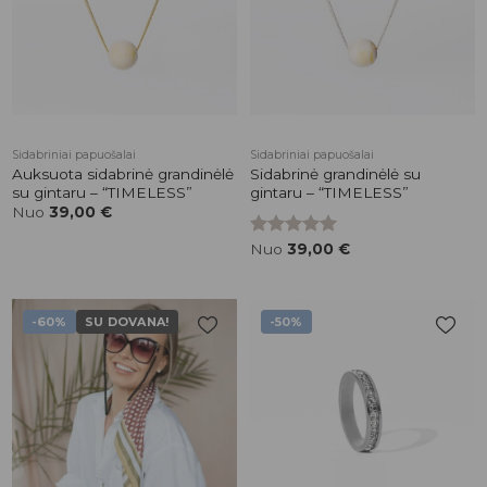
Sidabriniai papuošalai
Sidabriniai papuošalai
Auksuota sidabrinė grandinėlė
Sidabrinė grandinėlė su
su gintaru – “TIMELESS”
gintaru – “TIMELESS”
Nuo
39,00
€
Įvertinimas:
Nuo
39,00
€
5.00
iš 5
-60%
SU DOVANA!
-50%
Pridėti į
Pridėti į
patikusios
patikusios
prekės
prekės