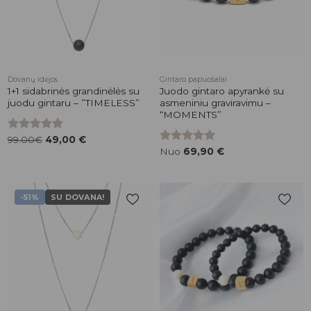
Dovanų idėjos
Gintaro papuošalai
1+1 sidabrinės grandinėlės su
Juodo gintaro apyrankė su
juodu gintaru – ”TIMELESS”
asmeniniu graviravimu –
“MOMENTS”
Įvertinimas:
99.00€
49,00
€
5.00
iš 5
Įvertinimas:
Nuo
69,90
€
5.00
iš 5
-51%
SU DOVANA!
Pridėti į
Pridėti į
patikusios
patikusios
prekės
prekės