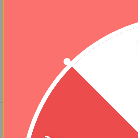
1+1 SIDABRINĖS GRANDINĖLĖS SU JUODU
GINTARU – ”TIMELESS”
Inga P.
Esu labai patenkinta pirkiniu. Kokybiškas, stilingas…
tiesiog puikus! Atrodo dar gražiau nei nuotraukoje.
Būkite įkvėpti
SEKITE MUS INSTAGRAM