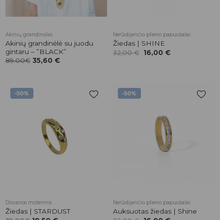
Akinių grandinėlės
Nerūdijančio plieno papuošalai
Akinių grandinėlė su juodu
Žiedas | SHINE
gintaru – ”BLACK”
Original
Current
32,00
€
16,00
€
price
price
89.00€
35,60
€
was:
is:
32,00 €.
16,00 €.
-50%
-50%
Pridėti į
Pridėti į
patikusios
patikusios
prekės
prekės
Dovanos moterims
Nerūdijančio plieno papuošalai
Žiedas | STARDUST
Auksuotas žiedas | Shine
Original
Current