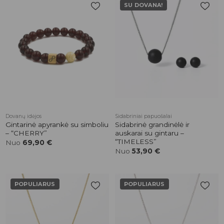
SU DOVANA!
Pridėti į
Pridėti į
patikusios
patikusios
prekės
prekės
Dovanų idėjos
Sidabriniai papuošalai
Gintarinė apyrankė su simboliu
Sidabrinė grandinėlė ir
– “CHERRY”
auskarai su gintaru –
“TIMELESS”
Nuo
69,90
€
Nuo
53,90
€
POPULIARUS
POPULIARUS
Pridėti į
Pridėti į
patikusios
patikusios
prekės
prekės