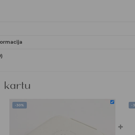
ormacija
0)
 kartu
-30%
-
+