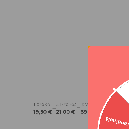
was:
is:
39,00 €.
19,50 €.
1
prekė
2
Prekės
Iš viso
+
=
19,50 €
21,00 €
69,00 €
40,50 €
Grandinė