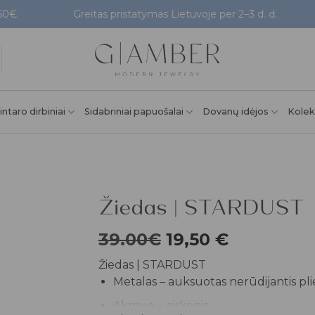
Greitas pristatymas Lietuvoje per 2–3 d. d.
P
intaro dirbiniai
Sidabriniai papuošalai
Dovanų idėjos
Kolek
Žiedas | STARDUST
Pridėti į
39.00€
19,50
€
patikusios
prekės
Žiedas | STARDUST
Metalas – auksuotas nerūdijantis pli
Akmuo – cirkonis.