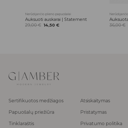
Nerūdijančio plieno papuošalai
Nerūdijančio
Auksuoti auskarai | Statement
Auksuota
Original
Current
29,00
€
14,50
€
36,00
€
price
price
was:
is:
29,00 €.
14,50 €.
Sertifikuotos medžiagos
Atsiskaitymas
Papuošalų priežiūra
Pristatymas
Tinklaraštis
Privatumo politika