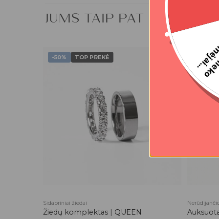
JUMS TAIP PAT GALI PATI
-50%
TOP PREKĖ
-50%
Pridėti į
Pridėti į
Only
patikusios
patikusios
prekės
prekės
Sidabriniai žiedai
Nerūdijančio
Žiedų komplektas | QUEEN
Auksuotas