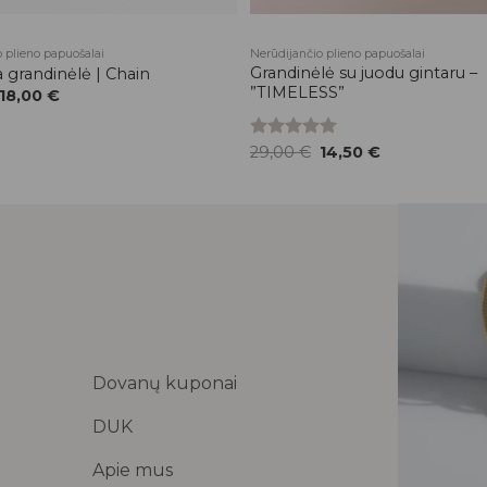
 plieno papuošalai
Nerūdijančio plieno papuošalai
Grandinėlė su juodu gintaru –
 grandinėlė | Chain
”TIMELESS”
Original
Current
18,00
€
price
price
was:
is:
36,00 €.
18,00 €.
Original
Current
Įvertinimas:
29,00
€
14,50
€
price
price
5.00
iš 5
was:
is:
29,00 €.
14,50 €.
Dovanų kuponai
DUK
Apie mus