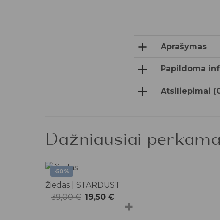
Aprašymas
Papildoma inf
Atsiliepimai (
Dažniausiai perkama
-50%
Žiedas | STARDUST
Original
Current
39,00
€
19,50
€
+
price
price