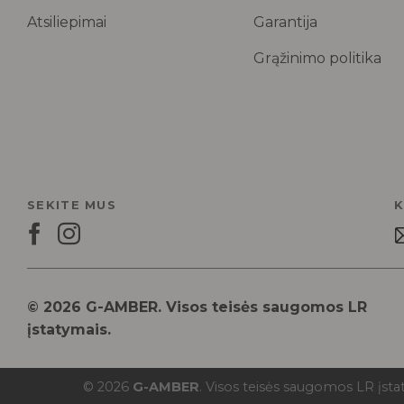
Atsiliepimai
Garantija
Grąžinimo politika
SEKITE MUS
K
© 2026 G-AMBER. Visos teisės saugomos LR
įstatymais.
© 2026
G-AMBER
. Visos teisės saugomos LR įsta