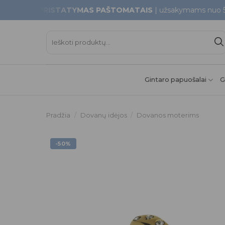
Skip
MAS PRISTATYMAS PAŠTOMATAIS
| užsakymams nuo 50€
to
content
Ieškoti:
Gintaro papuošalai
G
Pradžia
/
Dovanų idėjos
/
Dovanos moterims
-50%