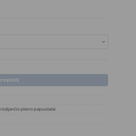
dėžutėje.
ankstiniu būdu jo pristatymas gali
 krepšelį
rūdijančio plieno papuošalai