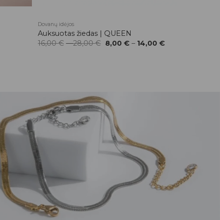
Dovanų idėjos
Auksuotas žiedas | QUEEN
Original
Current
16,00
€
–
28,00
€
8,00
€
–
14,00
€
price
price
was:
is:
16,00 €
8,00 €
–
–
28,00 €.
14,00 €.