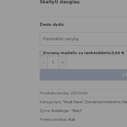
Skaityti daugiau
Plačiausia vieta – 0,5 mm.
Bus supakuota puošnioje G-AMBER 
Papuošalas atsparus vandeniui.
Žiedo dydis
*Jeigu jūsų užsakymas užsakytas iš
užtrukti iki 3 savaičių!
3,50
€
Dovanų maišelis su rankenėlėmis
produkto kiekis: Žiedas | STARDUST
Į
Produkto kodas:
ZIE10006
Kategorijos:
"Must have"
,
Dovanos moterims
,
Ne
Žyma:
Kolekcija - "BALI"
Prekės ženklas:
Bali