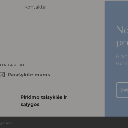
Kontaktai
Na
pr
Pren
sužin
ONTAKTAI
Parašykite mums
Pirkimo taisyklės ir
sąlygos
tymais.