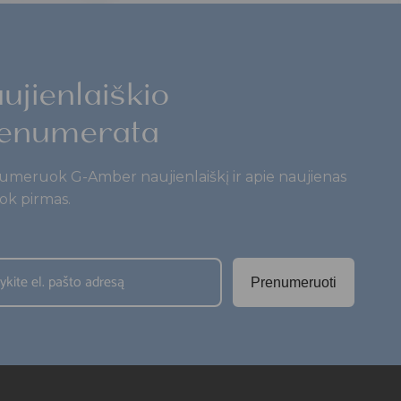
ujienlaiškio
enumerata
umeruok G-Amber naujienlaiškį ir apie naujienas
ok pirmas.
Prenumeruoti