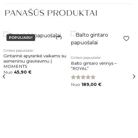
PANAŠŪS PRODUKTAI
POPULIARU!
Pridėti į
Pridėti į
Gintaro papuošalai
patikusios
patikusios
Gintarinė apyrankė vaikams su
Gintaro papuošalai
prekės
prekės
asmeniniu graviravimu |
Balto gintaro vėrinys –
MOMENTS
“ROYAL”
Nuo
45,90
€
Įvertinimas:
Nuo
189,00
€
5.00
iš 5