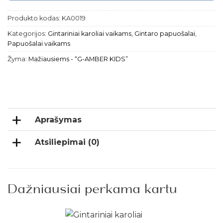
Produkto kodas:
KA0019
Kategorijos:
Gintariniai karoliai vaikams
,
Gintaro papuošalai
,
Papuošalai vaikams
Žyma:
Mažiausiems - “G-AMBER KIDS”
Aprašymas
Atsiliepimai (0)
Dažniausiai perkama kartu