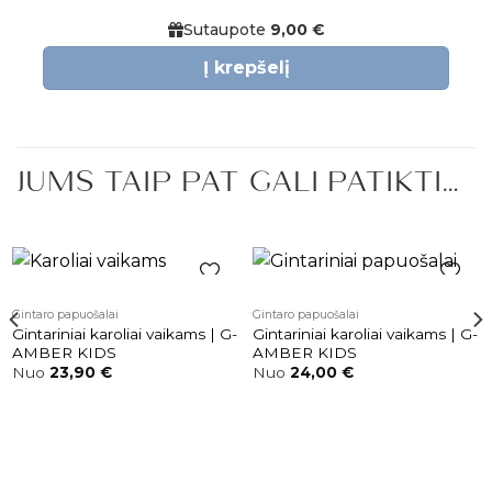
was:
is:
Sutaupote
9,00 €
5,00 €.
3,50 €.
Į krepšelį
JUMS TAIP PAT GALI PATIKTI…
Pridėti į
Pridėti į
Gintaro papuošalai
Gintaro papuošalai
patikusios
patikusios
Gintariniai karoliai vaikams | G-
Gintariniai karoliai vaikams | G-
prekės
prekės
AMBER KIDS
AMBER KIDS
Nuo
23,90
€
Nuo
24,00
€