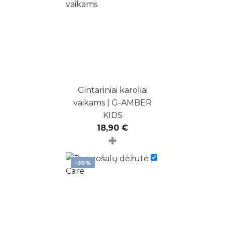
Gintariniai karoliai
vaikams | G-AMBER
KIDS
18,90
€
+
-30%