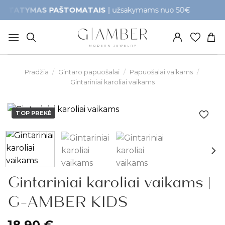
Skip
YMAS PAŠTOMATAIS
| užsakymams nuo 50€
Greit
to
content
Pradžia
/
Gintaro papuošalai
/
Papuošalai vaikams
/
Gintariniai karoliai vaikams
TOP PREKĖ
Pridėti į
patikusios
prekės
Gintariniai karoliai vaikams |
G-AMBER KIDS
18,90
€