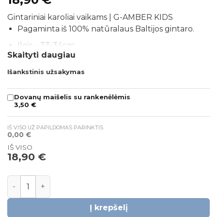
Gintariniai karoliai vaikams | G-AMBER KIDS
Pagaminta iš 100% natūralaus Baltijos gintaro.
Ilgis – 33-34cm.
Skaityti daugiau
Spalva – įvairiaspalviai.
Išankstinis užsakymas
Suverta per mazgą ant patvaraus kaprono siūlo.
Užsegimas – saugus, tinkamas kūdikiams – stipriau
Dovanų maišelis su rankenėlėmis
3,50
€
patraukus patys atsisega.
Prekė bus supakuota į puošnią G-AMBER
IŠ VISO UŽ PAPILDOMAS PARINKTIS
dėžutę.
0,00
€
IŠ VISO
*Gaminyje yra smulkių detalių. Mažamečiai vaikai gali
18,90
€
nešioti papuošalus TIK su suaugusiojo priežiūra.
produkto kiekis: Gintariniai karoliai vaikams | G-AMBER KI
Į krepšelį