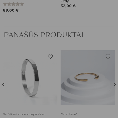
Only
32,00
€
Įvertinimas:
89,00
€
5.00
iš 5
PANAŠŪS PRODUKTAI
Pridėti į
Pridėti į
patikusios
patikusios
prekės
prekės
Nerūdijančio plieno papuošalai
"Must have"