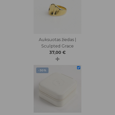
Auksuotas žiedas |
Sculpted Grace
37,00
€
+
-30%