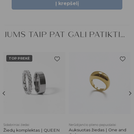
Į krepšelį
JUMS TAIP PAT GALI PATIKTI…
TOP PREKĖ
Pridėti į
Pridėti į
patikusios
patikusios
prekės
prekės
Sidabriniai žiedai
Nerūdijančio plieno papuošalai
Auksuotas žiedas | One and
Žiedų komplektas | QUEEN