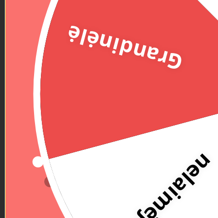
Grandinėlė