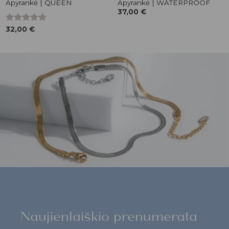
Apyrankė | QUEEN
Apyrankė | WATERPROOF
37,00
€
Įvertinimas:
32,00
€
5.00
iš 5
Naujienlaiškio prenumerata