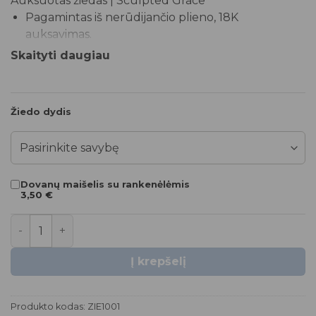
Auksuotas žiedas | Sculpted Grace
Pagamintas iš nerūdijančio plieno, 18K
auksavimas.
Skaityti daugiau
Plačiausia vieta – 1,5cm.
Bus supakuota puošnioje G-AMBER dėžutėje.
Papuošalas atsparus vandeniui.
Žiedo dydis
*Jeigu jūsų užsakymas užsakytas išankstiniu
būdu jo pristatymas gali užtrukti iki 3 savaičių!
Dovanų maišelis su rankenėlėmis
3,50
€
produkto kiekis: Auksuotas žiedas | Sculpted Grace
Į krepšelį
Produkto kodas:
ZIE1001