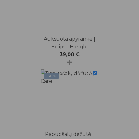
Auksuota apyrankė |
Eclipse Bangle
39,00
€
+
-30%
Papuošalų dėžutė |