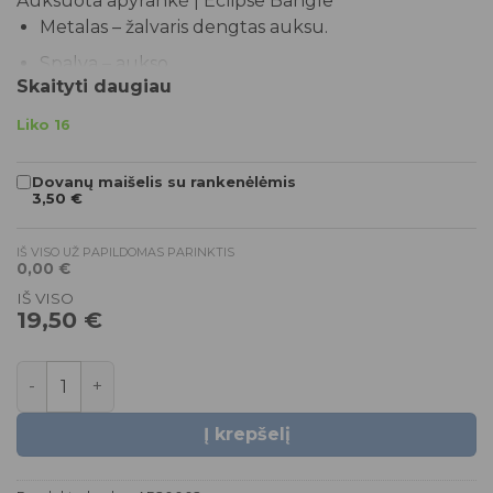
Auksuota apyrankė | Eclipse Bangle
was:
is:
Metalas – žalvaris dengtas auksu.
39,00 €.
19,50 €.
Spalva – aukso.
Skaityti daugiau
Dydis – universalus, tinkantis riešui iki 19 cm.
Liko 16
Plačiausia dalis – 2 cm.
Siauriausia dalis – 1 cm.
Dovanų maišelis su rankenėlėmis
3,50
€
Bus supakuota puošnioje G-AMBER dėžutėje.
IŠ VISO UŽ PAPILDOMAS PARINKTIS
*Jeigu jūsų užsakymas užsakytas išankstiniu
0,00
€
būdu jo pristatymas gali užtrukti iki 3 savaičių!
IŠ VISO
19,50
€
produkto kiekis: Auksuota apyrankė | Eclipse Bangle
Į krepšelį