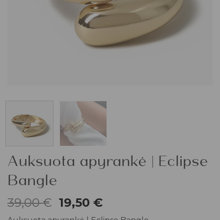
Auksuota apyrankė | Eclipse
Bangle
Original
Current
39,00
€
19,50
€
price
price