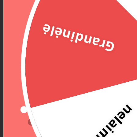
Grandinėlė