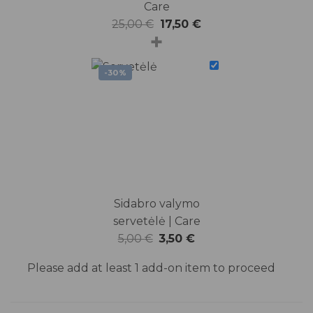
Care
Original
Current
25,00
€
17,50
€
+
price
price
was:
is:
-30%
25,00 €.
17,50 €.
Sidabro valymo
servetėlė | Care
Original
Current
5,00
€
3,50
€
price
price
Please add at least 1 add-on item to proceed
was:
is:
5,00 €.
3,50 €.