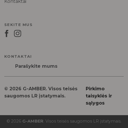
Kontaktai
SEKITE MUS
KONTAKTAI
Parašykite mums
© 2026 G-AMBER. Visos teisės
Pirkimo
saugomos LR įstatymais.
taisyklės ir
sąlygos
© 2026
G-AMBER
. Visos teisės saugomos LR įstatymais.