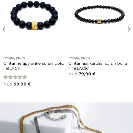
Pridėti į
Pridėti į
patikusios
patikusios
prekės
prekės
Dovanų idėjos
Dovanų idėjos
Gintarinė apyrankė su simboliu
Gintariniai karoliai su simboliu
| BLACK
– ”BLACK”
Nuo
79,90
€
Įvertinimas:
Nuo
69,90
€
5.00
iš 5