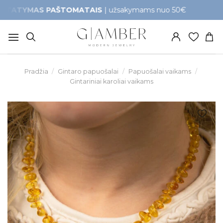
Skip
TYMAS PAŠTOMATAIS
| užsakymams nuo 50€
Greit
to
content
Pradžia
/
Gintaro papuošalai
/
Papuošalai vaikams
/
Gintariniai karoliai vaikams
Pridėti į
patikusios
prekės