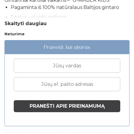
Gintariniai karoliai vaikams – “G-AMBER KIDS”
Pagaminta iš 100% natūralaus Baltijos gintaro
Spalva – skaidri geltona.
Skaityti daugiau
Suverta per mazgą ant patvaraus kaprono siūlo.
Neturime
Užsegimas – užsukamas.
Pranešti, kai atsiras
Ilgis – 32-33cm.
Tinkama 1 – 7 metų vaikams.
Prekė bus supakuota į puošnią G-AMBER
dėžutę.
*Gaminyje yra smulkių detalių. Mažamečiai vaikai gali
nešioti papuošalus TIK su suaugusiojo priežiūra.