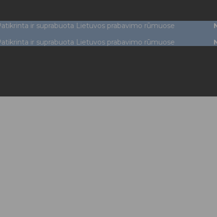
a ir suprabuota Lietuvos prabavimo rūmuose
NEMOKA
a ir suprabuota Lietuvos prabavimo rūmuose
NEMOKA