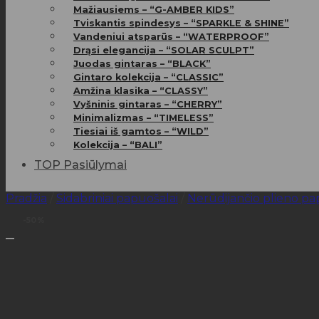
Mažiausiems – “G-AMBER KIDS”
Tviskantis spindesys – “SPARKLE & SHINE”
Vandeniui atsparūs – “WATERPROOF”
Drąsi elegancija – “SOLAR SCULPT”
Juodas gintaras – “BLACK”
Gintaro kolekcija – “CLASSIC”
Amžina klasika – “CLASSY”
Vyšninis gintaras – “CHERRY”
Minimalizmas – “TIMELESS”
Tiesiai iš gamtos – “WILD”
Kolekcija – “BALI”
TOP Pasiūlymai
Pradžia
/
Sidabriniai papuošalai
/
Nerūdijančio plieno pa
-50%