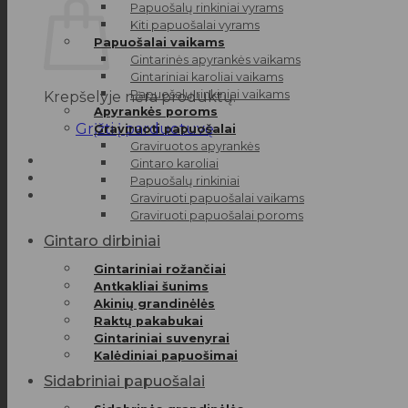
Papuošalų rinkiniai vyrams
Kiti papuošalai vyrams
Papuošalai vaikams
Gintarinės apyrankės vaikams
Gintariniai karoliai vaikams
Papuošalų rinkiniai vaikams
Krepšelyje nėra produktų.
Apyrankės poroms
Grįžti į parduotuvę
Graviruoti papuošalai
Graviruotos apyrankės
Gintaro karoliai
Papuošalų rinkiniai
Graviruoti papuošalai vaikams
Graviruoti papuošalai poroms
Gintaro dirbiniai
Gintariniai rožančiai
Antkakliai šunims
Akinių grandinėlės
Raktų pakabukai
Gintariniai suvenyrai
Kalėdiniai papuošimai
Sidabriniai papuošalai