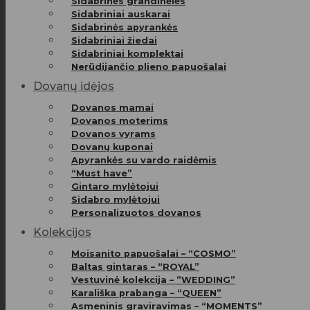
Sidabrinės grandinėlės
Sidabriniai auskarai
Sidabrinės apyrankės
Sidabriniai žiedai
Sidabriniai komplektai
Nerūdijančio plieno papuošalai
Dovanų idėjos
Dovanos mamai
Dovanos moterims
Dovanos vyrams
Dovanų kuponai
Apyrankės su vardo raidėmis
“Must have”
Gintaro mylėtojui
Sidabro mylėtojui
Personalizuotos dovanos
Kolekcijos
Moisanito papuošalai – “COSMO”
Baltas gintaras – “ROYAL”
Vestuvinė kolekcija – ”WEDDING”
Karališka prabanga – “QUEEN”
Asmeninis graviravimas – “MOMENTS”