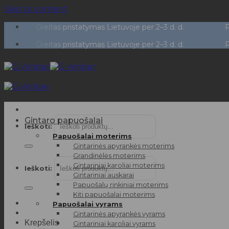
Skip to content
Greitas pristatymas Lietuvoje per 2–3 d. d.
Patikrint
Greitas pristatymas Lietuvoje per 2–3 d. d.
Patikrint
Gintaro papuošalai
Ieškoti:
Papuošalai moterims
Gintarinės apyrankės moterims
Grandinėlės moterims
Gintariniai karoliai moterims
Ieškoti:
Gintariniai auskarai
Papuošalų rinkiniai moterims
Kiti papuošalai moterims
Papuošalai vyrams
Gintarinės apyrankės vyrams
Krepšelis
Gintariniai karoliai vyrams