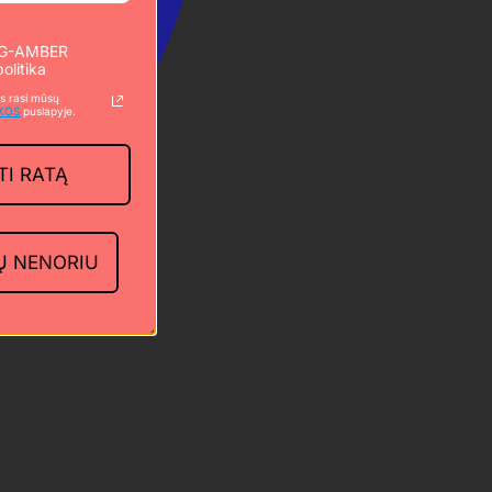
u G-AMBER
olitika
s rasi mūsų
IKOS
puslapyje.
TI RATĄ
Ų NENORIU