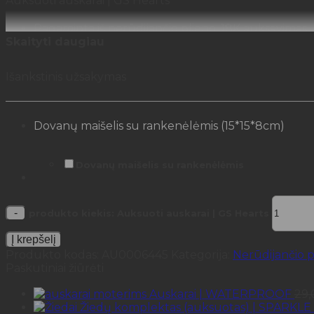
Auksuoti auskarai | GS Hearts
Pagaminta iš nerūdijančio plieno, 18K auksavimas.
Skaityti daugiau
Plačiausia vieta – 2,73 cm.
Bus supakuota puošnioje G-AMBER dėžutėje.
Išankstinis užsakymas
Papuošalas atsparus vandeniui.
*Jeigu jūsų užsakymas užsakytas išankstiniu būdu jo
Dovanų maišelis su rankenėlėmis (15*15*8cm)
Dovanų maišelis su rankenėlėmis
produkto kiekis: Auksuoti auskarai | GS Hearts
Į krepšelį
Produkto kodas:
AU0006445
Kategorija:
Nerūdijančio p
Paskutiniai žiūrėti
Auskarai | WATERPROOF
29
Žiedų komplektas (auksuotas) | SPARKLE