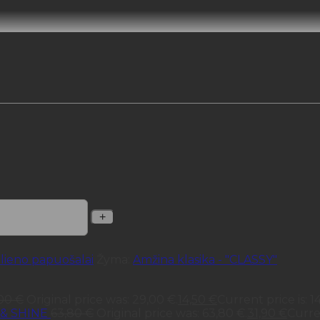
 pristatymas gali užtrukti iki 3 savaičių!
lieno papuošalai
Žyma:
Amžina klasika - "CLASSY"
,00
€
Original price was: 29,00 €.
14,50
€
Current price is: 1
 & SHINE
63,80
€
Original price was: 63,80 €.
31,90
€
Curren