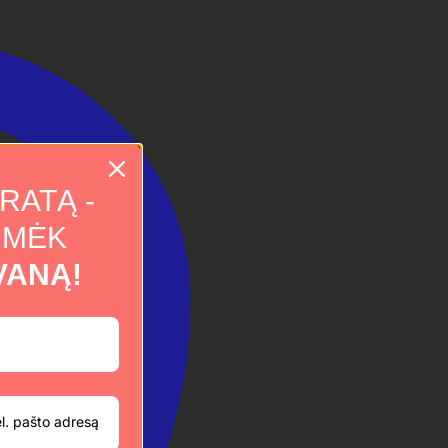
RATĄ -
IMĖK
VANĄ!