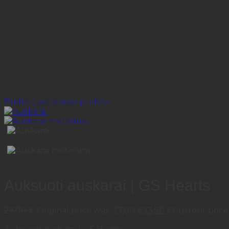
Pridėti į patikusios prekės
Auksuoti auskarai | GS Hearts
27,00
€
Original price was: 27,00 €.
13,50
€
Current price i