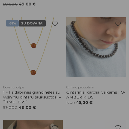
was:
is:
Įvertinimas:
99.00€
49,00
€
49,00 €.
24,50 €.
5.00
iš 5
-51%
SU DOVANA!
Pridėti į
Pridėti į
patikusios
patikusios
prekės
prekės
Dovanų idėjos
Gintaro papuošalai
1 + 1 sidabrinės grandinėlės su
Gintariniai karoliai vaikams | G-
vyšniniu gintaru (auksuotos) –
AMBER KIDS
”TIMELESS”
Nuo
45,00
€
99.00€
49,00
€