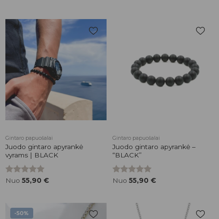
Pridėti į
Pridėti į
patikusios
patikusios
prekės
prekės
Gintaro papuošalai
Gintaro papuošalai
Juodo gintaro apyrankė
Juodo gintaro apyrankė –
vyrams | BLACK
“BLACK”
Įvertinimas:
Nuo
55,90
€
Įvertinimas:
Nuo
55,90
€
5.00
iš 5
5.00
iš 5
-50%