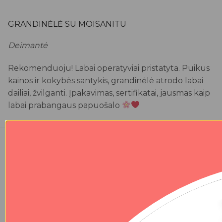
GRANDINĖLĖ SU MOISANITU
Deimantė
Rekomenduoju! Labai operatyviai pristatyta. Puikus
kainos ir kokybės santykis, grandinėlė atrodo labai
dailiai, žvilganti. Įpakavimas, sertifikatai, jausmas kaip
labai prabangaus papuošalo
PRABANGUS SIDABRINIS ŽIEDAS SU MOISANITU
Kristina