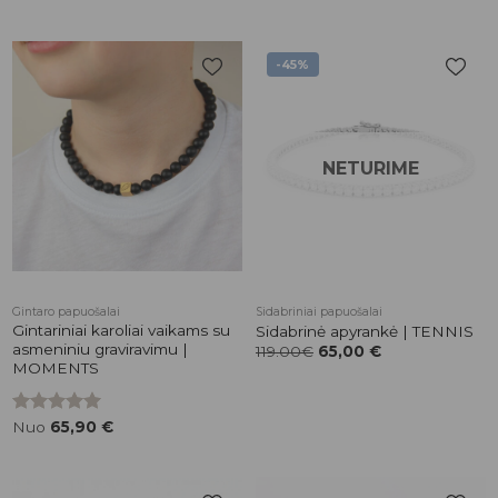
-45%
Pridėti į
Pridėti į
patikusios
patikusios
prekės
prekės
NETURIME
Gintaro papuošalai
Sidabriniai papuošalai
Gintariniai karoliai vaikams su
Sidabrinė apyrankė | TENNIS
asmeniniu graviravimu |
119.00€
65,00
€
MOMENTS
Įvertinimas:
Nuo
65,90
€
5.00
iš 5