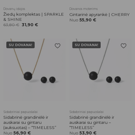
Dovanų idėjos
Dovanos moterims
Žiedų komplektas | SPARKLE
Gintarinė apyrankė | CHERRY
& SHINE
Nuo
55,90
€
Original
Current
63,80
€
31,90
€
price
price
was:
is:
63,80 €.
31,90 €.
SU DOVANA!
SU DOVANA!
Pridėti į
Pridėti į
patikusios
patikusios
prekės
prekės
Sidabriniai papuošalai
Sidabriniai papuošalai
Sidabrinė grandinėlė ir
Sidabrinė grandinėlė ir
auskarai su gintaru
auskarai su gintaru –
(auksuotas) – “TIMELESS”
“TIMELESS”
Nuo
56,90
€
Nuo
53,90
€