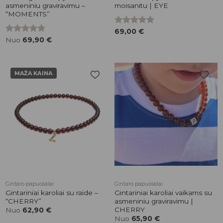
asmeniniu graviravimu –
moisanitu | EYE
“MOMENTS”
Įvertinimas:
69,00
€
5.00
iš 5
Įvertinimas:
Nuo
69,90
€
5.00
iš 5
MAŽA KAINA
Pridėti į
Pridėti į
patikusios
patikusios
prekės
prekės
Gintaro papuošalai
Gintaro papuošalai
Gintariniai karoliai su raide –
Gintariniai karoliai vaikams su
“CHERRY”
asmeniniu graviravimu |
CHERRY
Nuo
62,90
€
Nuo
65,90
€