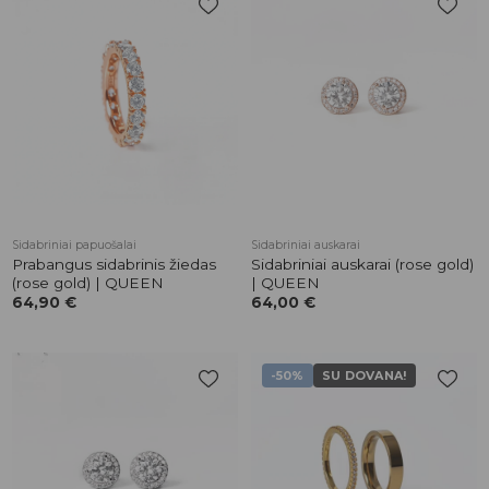
Pridėti į
Pridėti į
patikusios
patikusios
prekės
prekės
Sidabriniai papuošalai
Sidabriniai auskarai
Prabangus sidabrinis žiedas
Sidabriniai auskarai (rose gold)
(rose gold) | QUEEN
| QUEEN
64,90
€
64,00
€
-50%
SU DOVANA!
Pridėti į
Pridėti į
patikusios
patikusios
prekės
prekės