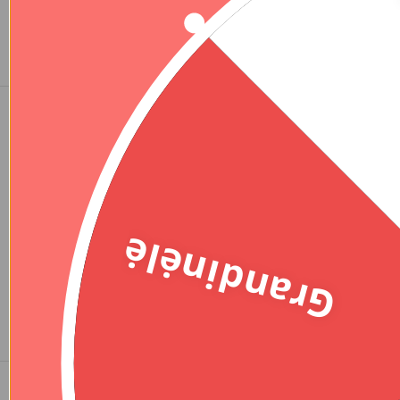
Labai gražus žiedas, su malonumu nešioju ir negaliu
atsižiūrėti
1+1 SIDABRINĖS GRANDINĖLĖS SU JUODU
GINTARU – ”TIMELESS”
Grandinėlė
Inga P.
Esu labai patenkinta pirkiniu. Kokybiškas, stilingas…
tiesiog puikus! Atrodo dar gražiau nei nuotraukoje.