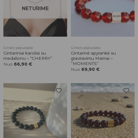
prekės
prekės
NETURIME
Gintaro papuošalai
Gintaro papuošalai
Gintariniai karoliai su
Gintarinė apyrankė su
medalionu – “CHERRY”
graviravimu Mamai –
”MOMENTS”
Nuo
66,90
€
Nuo
69,90
€
Pridėti į
Pridėti į
patikusios
patikusios
prekės
prekės