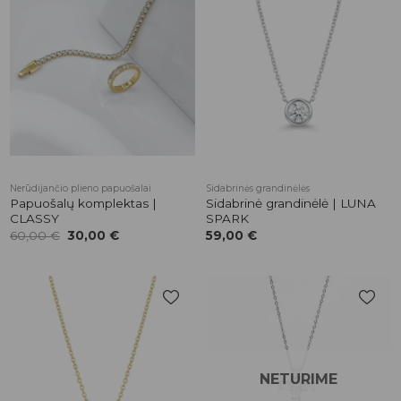
Pridėti į
Pridėti į
patikusios
patikusios
prekės
prekės
Nerūdijančio plieno papuošalai
Sidabrinės grandinėlės
Papuošalų komplektas |
Sidabrinė grandinėlė | LUNA
CLASSY
SPARK
Original
Current
60,00
€
30,00
€
59,00
€
price
price
was:
is:
60,00 €.
30,00 €.
Pridėti į
Pridėti į
patikusios
patikusios
prekės
prekės
NETURIME