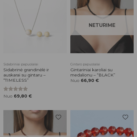
Pridėti į
Pridėti į
patikusios
patikusios
prekės
prekės
NETURIME
Sidabriniai papuošalai
Gintaro papuošalai
Sidabrinė grandinėlė ir
Gintariniai karoliai su
auskarai su gintaru –
medalionu – “BLACK”
“TIMELESS”
Nuo
66,90
€
Įvertinimas:
Nuo
69,80
€
5.00
iš 5
Pridėti į
Pridėti į
patikusios
patikusios