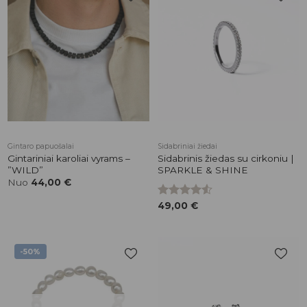
Pridėti į
Pridėti į
patikusios
patikusios
prekės
prekės
Gintaro papuošalai
Sidabriniai žiedai
Gintariniai karoliai vyrams –
Sidabrinis žiedas su cirkoniu |
”WILD”
SPARKLE & SHINE
Nuo
44,00
€
Įvertinimas:
49,00
€
4.50
iš 5
-50%
Pridėti į
Pridėti į
patikusios
patikusios
prekės
prekės