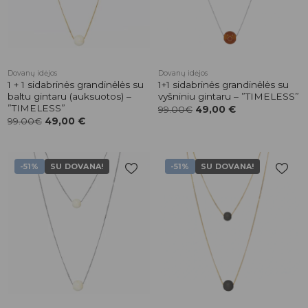
Dovanų idėjos
Dovanų idėjos
1 + 1 sidabrinės grandinėlės su
1+1 sidabrinės grandinėlės su
baltu gintaru (auksuotos) –
vyšniniu gintaru – ”TIMELESS”
”TIMELESS”
99.00€
49,00
€
99.00€
49,00
€
-51%
SU DOVANA!
-51%
SU DOVANA!
Pridėti į
Pridėti į
patikusios
patikusios
prekės
prekės