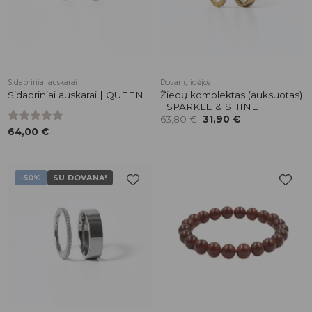
Sidabriniai auskarai
Dovanų idėjos
Žiedų komplektas (auksuotas)
Sidabriniai auskarai | QUEEN
| SPARKLE & SHINE
Original
Current
63,80
€
31,90
€
price
price
Įvertinimas:
64,00
€
was:
is:
5.00
iš 5
63,80 €.
31,90 €.
-50%
SU DOVANA!
Pridėti į
Pridėti į
patikusios
patikusios
prekės
prekės