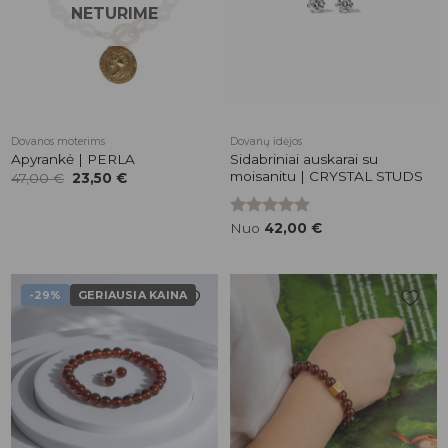
NETURIME
Dovanos moterims
Dovanų idėjos
Sidabriniai auskarai su
Apyrankė | PERLA
moisanitu | CRYSTAL STUDS
Original
Current
47,00
€
23,50
€
price
price
was:
is:
47,00 €.
23,50 €.
Įvertinimas:
Nuo
42,00
€
5.00
iš 5
-29%
GERIAUSIA KAINA
Pridėti į
Pridėti į
patikusios
patikusios
prekės
prekės