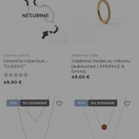
patikusios
patikusios
prekės
prekės
NETURIME
Dovanos vyrams
Sidabriniai žiedai
Gintarinis rožančius –
Sidabrinis žiedas su cirkoniu
“CLASSIC”
(auksuotas) | SPARKLE &
SHINE
49,00
€
Įvertinimas:
49,90
€
5.00
iš 5
-51%
SU DOVANA!
-51%
SU DOVANA!
Pridėti į
Pridėti į
patikusios
patikusios
prekės
prekės