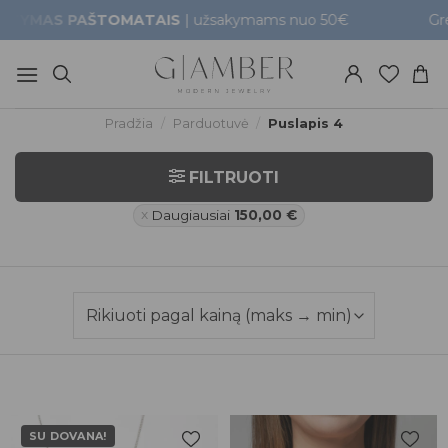
Skip
AŠTOMATAIS
| užsakymams nuo 50€
Greitas prista
to
content
Pradžia
/
Parduotuvė
/
Puslapis 4
FILTRUOTI
Daugiausiai
150,00
€
SU DOVANA!