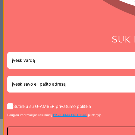
Naujienlaiškio prenumerata
SUK 
Prenumeruok G-Amber naujienlaiškį ir apie
naujienas sužinok pirmas.
Prenumeruoti
Sutinku su G-AMBER privatumo politika
Daugiau informacijos rasi mūsų
PRIVATUMO POLITIKOS
puslapyje.