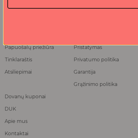
Sertifikuotos medžiagos
Atsiskaitymas
Papuošalų priežiūra
Pristatymas
Tinklaraštis
Privatumo politika
Atsiliepimai
Garantija
Grąžinimo politika
Dovanų kuponai
DUK
Apie mus
Kontaktai