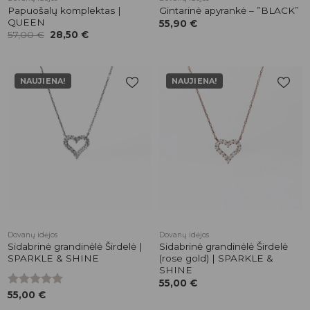
Papuošalų komplektas |
Gintarinė apyrankė – ”BLACK”
QUEEN
55,90
€
Original
Current
57,00
€
28,50
€
price
price
was:
is:
57,00 €.
28,50 €.
NAUJIENA!
NAUJIENA!
Pridėti į
Pridėti į
patikusios
patikusios
prekės
prekės
Dovanų idėjos
Dovanų idėjos
Sidabrinė grandinėlė Širdelė |
Sidabrinė grandinėlė Širdelė
SPARKLE & SHINE
(rose gold) | SPARKLE &
SHINE
55,00
€
Įvertinimas:
55,00
€
5.00
iš 5