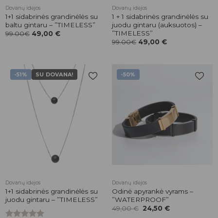
Dovanų idėjos
Dovanų idėjos
1+1 sidabrinės grandinėlės su
1 + 1 sidabrinės grandinėlės su
baltu gintaru – ”TIMELESS”
juodu gintaru (auksuotos) –
”TIMELESS”
99.00€
49,00
€
99.00€
49,00
€
-51%
SU DOVANA!
-50%
Pridėti į
Pridėti į
patikusios
patikusios
prekės
prekės
Dovanų idėjos
Dovanų idėjos
1+1 sidabrinės grandinėlės su
Odinė apyrankė vyrams –
juodu gintaru – ”TIMELESS”
”WATERPROOF”
Original
Current
49,00
€
24,50
€
price
price