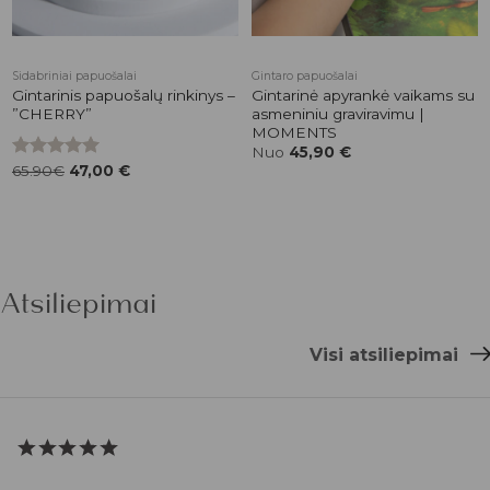
Sidabriniai papuošalai
Gintaro papuošalai
Gintarinis papuošalų rinkinys –
Gintarinė apyrankė vaikams su
”CHERRY”
asmeniniu graviravimu |
MOMENTS
Nuo
45,90
€
Įvertinimas:
65.90€
47,00
€
5.00
iš 5
Atsiliepimai
Visi atsiliepimai