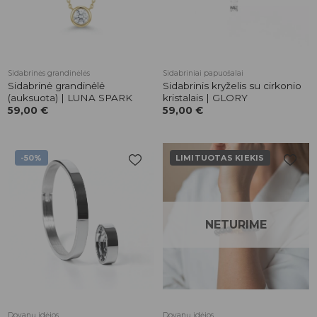
Sidabrinės grandinėlės
Sidabriniai papuošalai
Sidabrinė grandinėlė
Sidabrinis kryželis su cirkonio
(auksuota) | LUNA SPARK
kristalais | GLORY
59,00
€
59,00
€
-50%
LIMITUOTAS KIEKIS
Pridėti į
Pridėti į
patikusios
patikusios
prekės
prekės
NETURIME
Dovanų idėjos
Dovanų idėjos