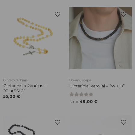
Pridėti į
Pridėti į
patikusios
patikusios
prekės
prekės
Gintaro dirbiniai
Dovanų idėjos
Gintarinis rožančius –
Gintariniai karoliai – “WILD”
”CLASSIC”
55,00
€
Įvertinimas:
Nuo
49,00
€
5.00
iš 5
Pridėti į
Pridėti į