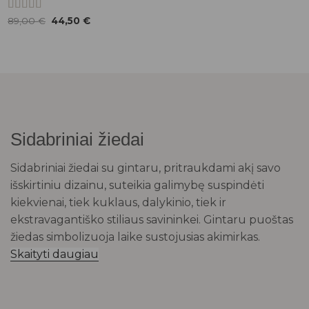
Įvertinimas:
Original
Current
89,00
€
44,50
€
price
price
5.00
iš 5
was:
is:
89,00 €.
44,50 €.
Sidabriniai žiedai
Sidabriniai žiedai su gintaru, pritraukdami akį savo
išskirtiniu dizainu, suteikia galimybę suspindėti
kiekvienai, tiek kuklaus, dalykinio, tiek ir
ekstravagantiško stiliaus savininkei. Gintaru puoštas
žiedas simbolizuoja laike sustojusias akimirkas.
Skaityti daugiau