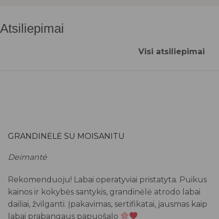
Atsiliepimai
Visi atsiliepimai
GRANDINĖLĖ SU MOISANITU
Deimantė
Rekomenduoju! Labai operatyviai pristatyta. Puikus
kainos ir kokybės santykis, grandinėlė atrodo labai
dailiai, žvilganti. Įpakavimas, sertifikatai, jausmas kaip
labai prabangaus papuošalo