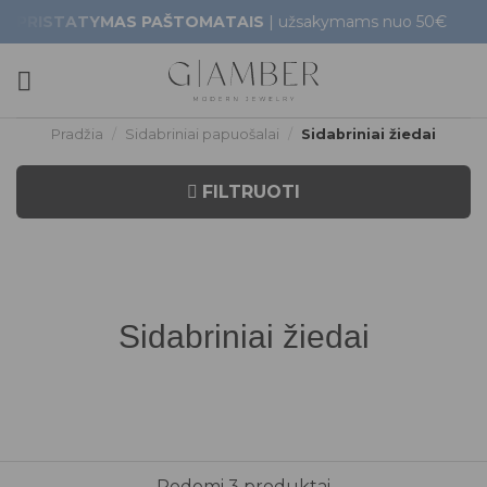
Skip
TATYMAS PAŠTOMATAIS
| užsakymams nuo 50€
G
to
content
Pradžia
/
Sidabriniai papuošalai
/
Sidabriniai žiedai
FILTRUOTI
Sidabriniai žiedai
Rodomi 3 produktai