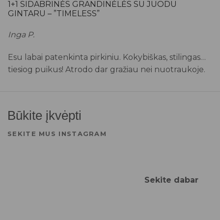
1+1 SIDABRINĖS GRANDINĖLĖS SU JUODU
GINTARU – ”TIMELESS”
Inga P.
Esu labai patenkinta pirkiniu. Kokybiškas, stilingas…
tiesiog puikus! Atrodo dar gražiau nei nuotraukoje.
Būkite įkvėpti
SEKITE MUS INSTAGRAM
Sekite dabar