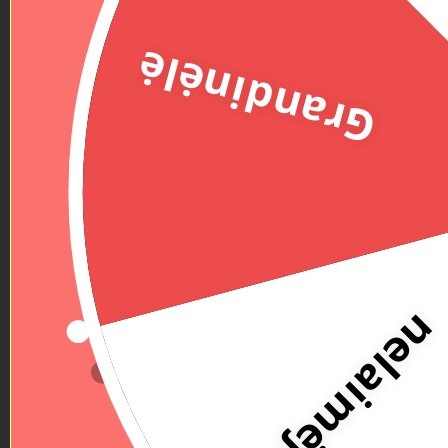
Grandinėlė