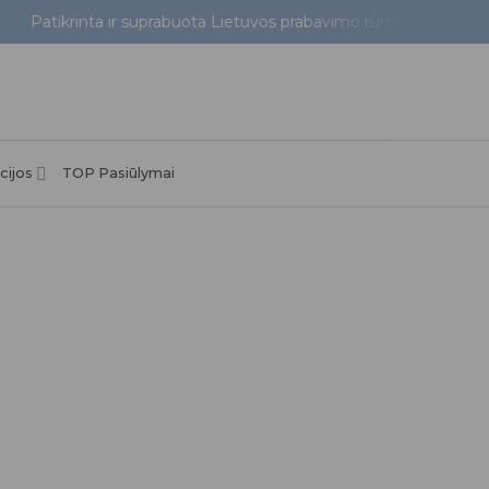
Patikrinta ir suprabuota Lietuvos prabavimo rūmuose
cijos
TOP Pasiūlymai