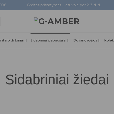
€
Greitas pristatymas Lietuvoje per 2–3 d. d.
intaro dirbiniai
Sidabriniai papuošalai
Dovanų idėjos
Kolek
Sidabriniai žiedai