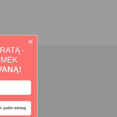
RATĄ -
IMĖK
VANĄ!
a galimybę
savininkei. Gintaru