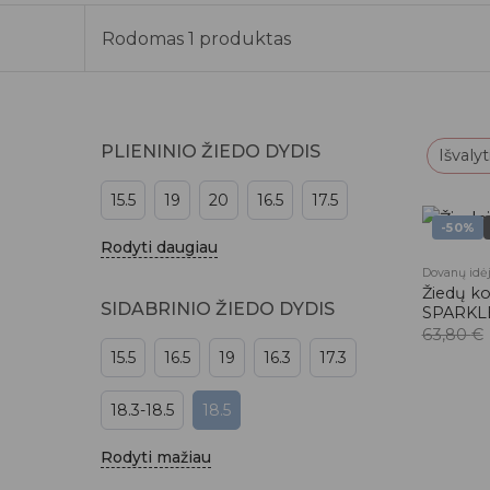
Rodomas 1 produktas
PLIENINIO ŽIEDO DYDIS
Išvalyt
15.5
19
20
16.5
17.5
-50%
Rodyti daugiau
Dovanų idė
Žiedų ko
SIDABRINIO ŽIEDO DYDIS
SPARKL
63,80
€
15.5
16.5
19
16.3
17.3
18.3-18.5
18.5
Rodyti mažiau