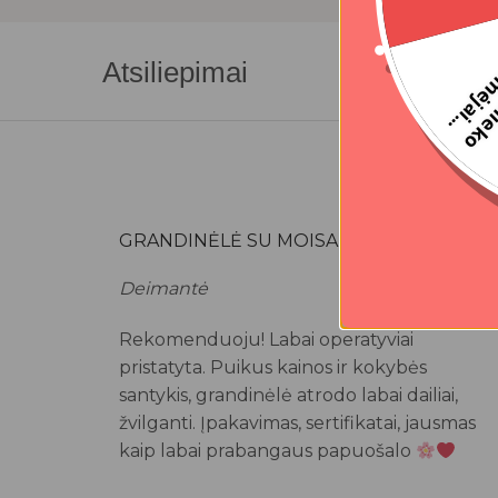
Atsiliepimai
GRANDINĖLĖ SU MOISANITU
Deimantė
Rekomenduoju! Labai operatyviai
pristatyta. Puikus kainos ir kokybės
santykis, grandinėlė atrodo labai dailiai,
žvilganti. Įpakavimas, sertifikatai, jausmas
kaip labai prabangaus papuošalo