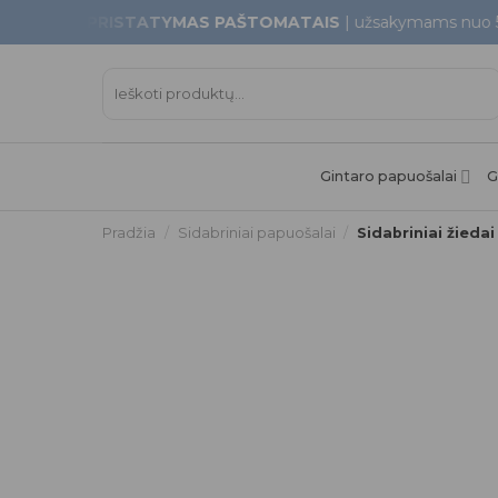
Skip
KAMAS PRISTATYMAS PAŠTOMATAIS
| užsakymams nuo 50
to
content
Ieškoti:
Gintaro papuošalai
G
Pradžia
/
Sidabriniai papuošalai
/
Sidabriniai žiedai