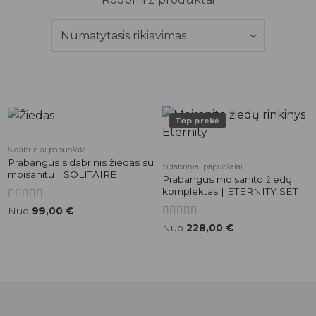
Top prekė
Pridėti į
Pridėti į
Sidabriniai papuošalai
patikusios
patikusios
Prabangus sidabrinis žiedas su
Sidabriniai papuošalai
prekės
prekės
moisanitu | SOLITAIRE
Prabangus moisanito žiedų
komplektas | ETERNITY SET
Įvertinimas:
Nuo
99,00
€
5.00
iš 5
Įvertinimas:
Nuo
228,00
€
5.00
iš 5