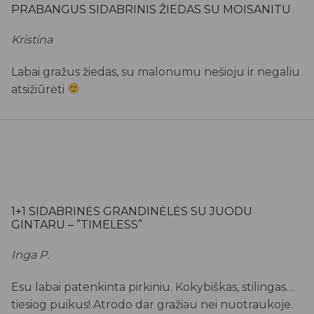
PRABANGUS SIDABRINIS ŽIEDAS SU MOISANITU
Kristina
Labai gražus žiedas, su malonumu nešioju ir negaliu
atsižiūrėti
1+1 SIDABRINĖS GRANDINĖLĖS SU JUODU
GINTARU – ”TIMELESS”
Inga P.
Esu labai patenkinta pirkiniu. Kokybiškas, stilingas…
tiesiog puikus! Atrodo dar gražiau nei nuotraukoje.