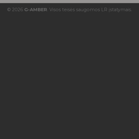
© 2026
G-AMBER
. Visos teisės saugomos LR įstatymais.