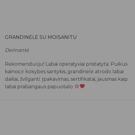
GRANDINĖLĖ SU MOISANITU
Deimantė
Rekomenduoju! Labai operatyviai pristatyta. Puikus
kainos ir kokybės santykis, grandinėlė atrodo labai
dailiai, žvilganti. Įpakavimas, sertifikatai, jausmas kaip
labai prabangaus papuošalo