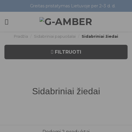
Skip
Greitas pristatymas Lietuvoje per 2–3 d. d.
Pati
to
content
Pradžia
/
Sidabriniai papuošalai
/
Sidabriniai žiedai
FILTRUOTI
Sidabriniai žiedai
Rodomi 2 produktai