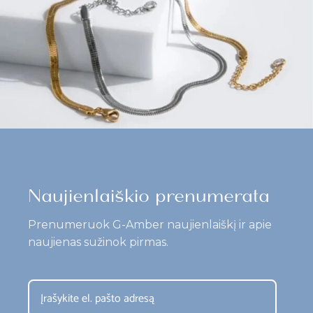
Naujienlaiškio prenumerata
Prenumeruok G-Amber naujienlaiškį ir apie
naujienas sužinok pirmas.