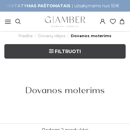
Skip
TATYMAS PAŠTOMATAIS
| užsakymams nuo 50€
G
to
content
Pradžia
/
Dovanų idėjos
/
Dovanos moterims
FILTRUOTI
Dovanos moterims