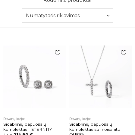
Rodomi 2 produktai
Pridėti į
Pridėti į
patikusios
patikusios
prekės
prekės
Dovanų idėjos
Dovanų idėjos
Sidabrinių papuošalų
Sidabrinių papuošalų
komplektas | ETERNITY
komplektas su moisanitu |
QUEEN
Nuo
214,90
€