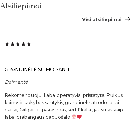
Atsiliepimai
Visi atsiliepimai
GRANDINĖLĖ SU MOISANITU
Deimantė
Rekomenduoju! Labai operatyviai pristatyta. Puikus
kainos ir kokybės santykis, grandinėlė atrodo labai
dailiai, žvilganti. Įpakavimas, sertifikatai, jausmas kaip
labai prabangaus papuošalo