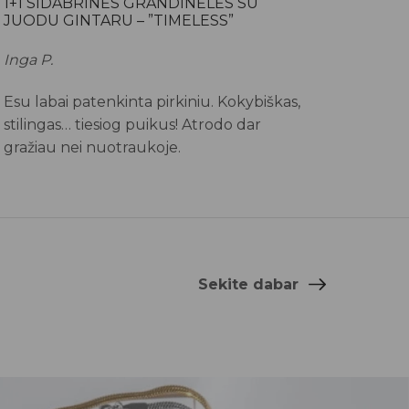
1+1 SIDABRINĖS GRANDINĖLĖS SU
JUODU GINTARU – ”TIMELESS”
Inga P.
Esu labai patenkinta pirkiniu. Kokybiškas,
stilingas… tiesiog puikus! Atrodo dar
gražiau nei nuotraukoje.
Sekite dabar