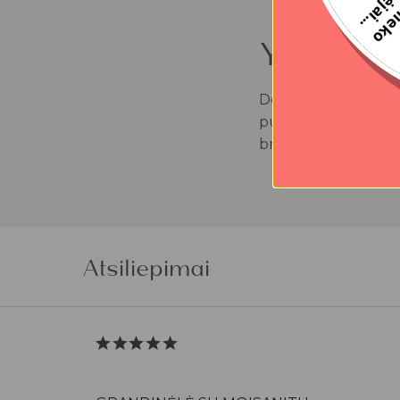
Ypatingo
Dovanos moterims – t
puoselėjame. Pasida
brangiausioms.
Skai
Atsiliepimai