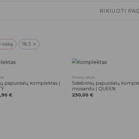
RIKIUOTI PAG
×
i viską
18.3
jos
Dovanų idėjos
Pridėti į
ių papuošalų komplektas |
Sidabrinių papuošalų komple
patikusios
prekės
TY
moisanitu | QUEEN
,90
€
250,00
€