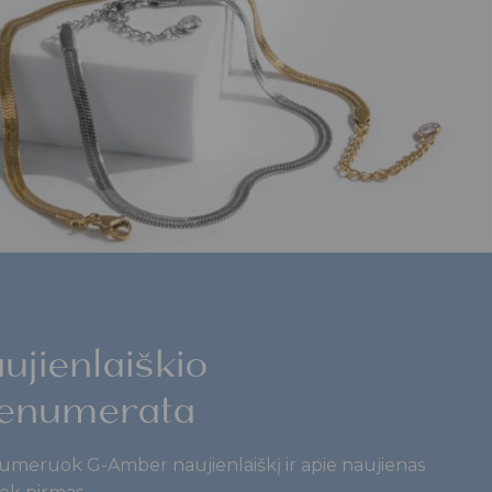
ujienlaiškio
enumerata
umeruok G-Amber naujienlaiškį ir apie naujienas