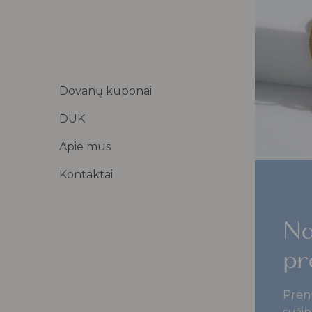
Dovanų kuponai
DUK
Apie mus
Kontaktai
Na
pr
Pren