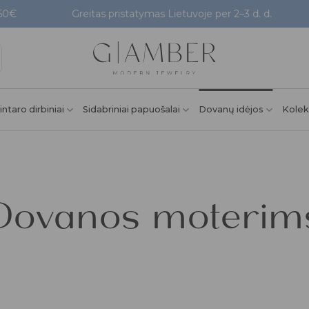
Greitas pristatymas Lietuvoje per 2–3 d. d.
Pati
intaro dirbiniai
Sidabriniai papuošalai
Dovanų idėjos
Kolek
Dovanos moterim