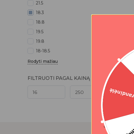
21.5
18.3
18.8
19.5
19.8
18-18.5
Rodyti mažiau
FILTRUOTI PAGAL KAINĄ
Grandinė