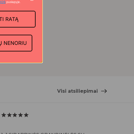
IKOS
puslapyje.
TI RATĄ
lę ir rūpestį, kurį
enyrą savo
Ų NENORIU
Visi atsiliepimai