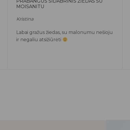
PRABANGUS SIDABRINIS ŽIEDAS SU
MOISANITU
Kristina
Labai gražus žiedas, su malonumu nešioju
ir negaliu atsižiūrėti