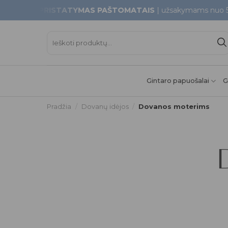
Skip
S PRISTATYMAS PAŠTOMATAIS
| užsakymams nuo 50€
to
content
Ieškoti:
Gintaro papuošalai
G
Pradžia
/
Dovanų idėjos
/
Dovanos moterims