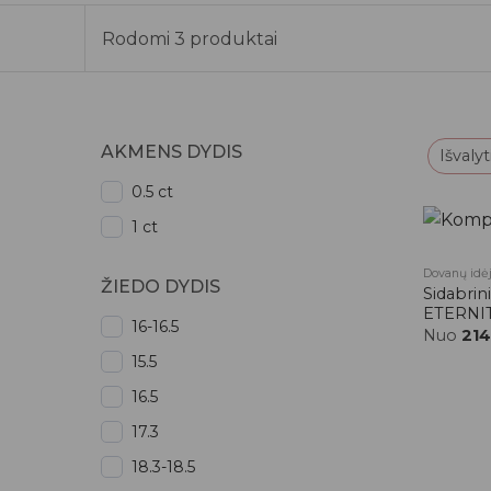
Rodomi 3 produktai
AKMENS DYDIS
Išvalyt
0.5 ct
1 ct
Dovanų idė
ŽIEDO DYDIS
Sidabrin
ETERNI
16-16.5
Nuo
214
15.5
16.5
17.3
18.3-18.5