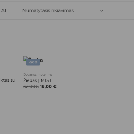
AL:
-50%
Dovanos moterims
Pridėti į
Pridėti į
ktas su
Žiedas | MIST
patikusios
patikusios
prekės
prekės
32.00€
16,00
€