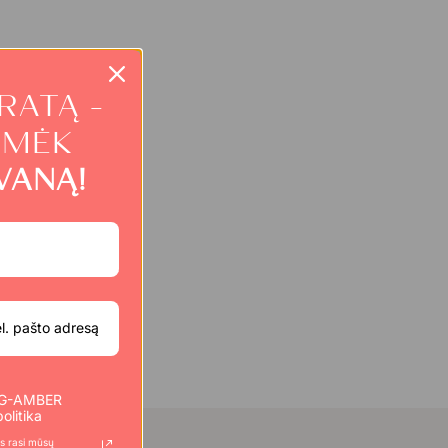
RATĄ -
IMĖK
VANĄ!
u G-AMBER
olitika
s rasi mūsų