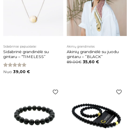
prekės
prekės
Sidabriniai papuošalai
Akinių grandinėlės
Sidabrinė grandinėlė su
Akinių grandinėlė su juodu
gintaru – “TIMELESS”
gintaru – ”BLACK”
89.00€
35,60
€
Įvertinimas:
Nuo
39,00
€
5.00
iš 5
Pridėti į
Pridėti į
patikusios
patikusios
prekės
prekės