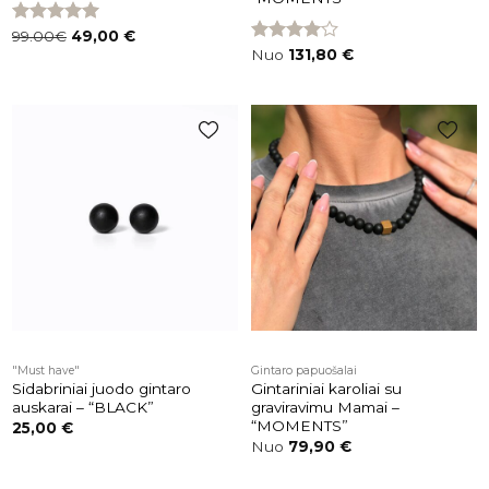
Įvertinimas:
99.00€
49,00
€
5.00
iš 5
Įvertinimas:
Nuo
131,80
€
4.00
iš 5
Pridėti į
Pridėti į
patikusios
patikusios
prekės
prekės
"Must have"
Gintaro papuošalai
Sidabriniai juodo gintaro
Gintariniai karoliai su
auskarai – “BLACK”
graviravimu Mamai –
“MOMENTS”
25,00
€
Nuo
79,90
€