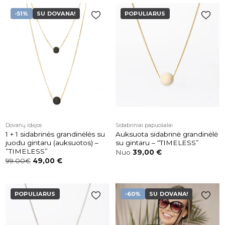
-51%
SU DOVANA!
POPULIARUS
Pridėti į
Pridėti į
patikusios
patikusios
prekės
prekės
Dovanų idėjos
Sidabriniai papuošalai
1 + 1 sidabrinės grandinėlės su
Auksuota sidabrinė grandinėlė
juodu gintaru (auksuotos) –
su gintaru – “TIMELESS”
”TIMELESS”
Nuo
39,00
€
99.00€
49,00
€
POPULIARUS
-60%
SU DOVANA!
Pridėti į
Pridėti į
patikusios
patikusios