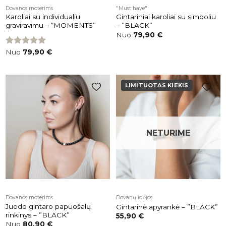
Dovanos moterims
"Must have"
Karoliai su individualiu
Gintariniai karoliai su simboliu
graviravimu – “MOMENTS”
– ”BLACK”
Nuo
79,90
€
Įvertinimas:
Nuo
79,90
€
5.00
iš 5
LIMITUOTAS KIEKIS
Pridėti į
Pridėti į
patikusios
patikusios
prekės
prekės
NETURIME
Dovanos moterims
Dovanų idėjos
Juodo gintaro papuošalų
Gintarinė apyrankė – ”BLACK”
rinkinys – ”BLACK”
55,90
€
Nuo
80,90
€