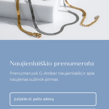
Naujienlaiškio prenumerata
Prenumeruok G-Amber naujienlaiškį ir apie
naujienas sužinok pirmas.