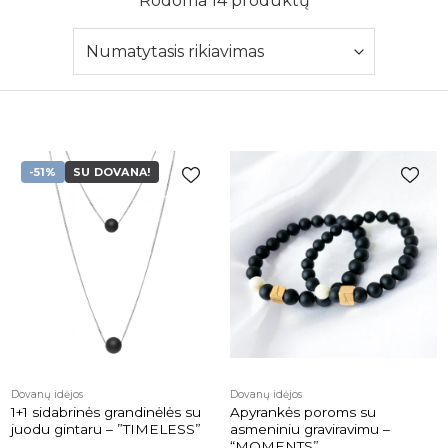
Rodoma 14 produktų
-51%
SU DOVANA!
Pridėti į
Pridėti į
patikusios
patikusios
prekės
prekės
Dovanų idėjos
Dovanų idėjos
1+1 sidabrinės grandinėlės su
Apyrankės poroms su
juodu gintaru – ”TIMELESS”
asmeniniu graviravimu –
“MOMENTS”