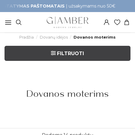
Skip
YMAS PAŠTOMATAIS
| užsakymams nuo 50€
Greita
to
content
Pradžia
/
Dovanų idėjos
/
Dovanos moterims
FILTRUOTI
Dovanos moterims