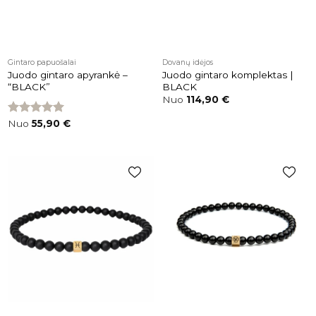
Gintaro papuošalai
Dovanų idėjos
Juodo gintaro apyrankė –
Juodo gintaro komplektas |
“BLACK”
BLACK
Nuo
114,90
€
Įvertinimas:
Nuo
55,90
€
5.00
iš 5
Pridėti į
Pridėti į
patikusios
patikusios
prekės
prekės