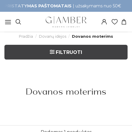
Skip
TATYMAS PAŠTOMATAIS
| užsakymams nuo 50€
Gr
to
content
Pradžia
/
Dovanų idėjos
/
Dovanos moterims
FILTRUOTI
Dovanos moterims