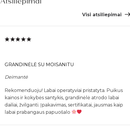
Atsiliepimai
Visi atsiliepimai
GRANDINĖLĖ SU MOISANITU
Deimantė
Rekomenduoju! Labai operatyviai pristatyta. Puikus
kainos ir kokybės santykis, grandinėlė atrodo labai
dailiai, žvilganti. Įpakavimas, sertifikatai, jausmas kaip
labai prabangaus papuošalo