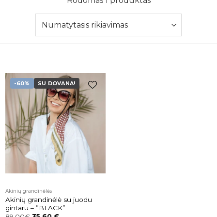
Rodomas 1 produktas
-60%
SU DOVANA!
Pridėti į
patikusios
prekės
Akinių grandinėlės
Akinių grandinėlė su juodu
gintaru – ”BLACK”
89.00€
35,60
€