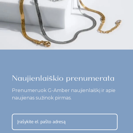
Naujienlaiškio prenumerata
Prenumeruok G-Amber naujienlaiškį ir apie
naujienas sužinok pirmas.