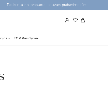
Patikrinta ir suprabuota Lietuvos prabavimo rūmuose
cijos
TOP Pasiūlymai
s