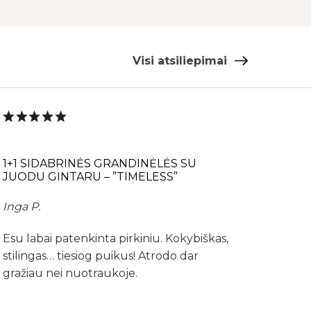
Visi atsiliepimai
1+1 SIDABRINĖS GRANDINĖLĖS SU
JUODU GINTARU – ”TIMELESS”
Inga P.
Esu labai patenkinta pirkiniu. Kokybiškas,
stilingas… tiesiog puikus! Atrodo dar
gražiau nei nuotraukoje.