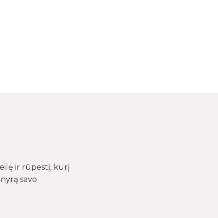
lę ir rūpestį, kurį
enyrą savo