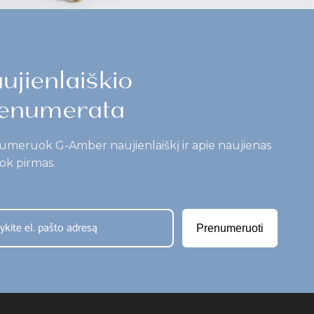
ujienlaiškio
enumerata
umeruok G-Amber naujienlaiškį ir apie naujienas
ok pirmas.
Prenumeruoti