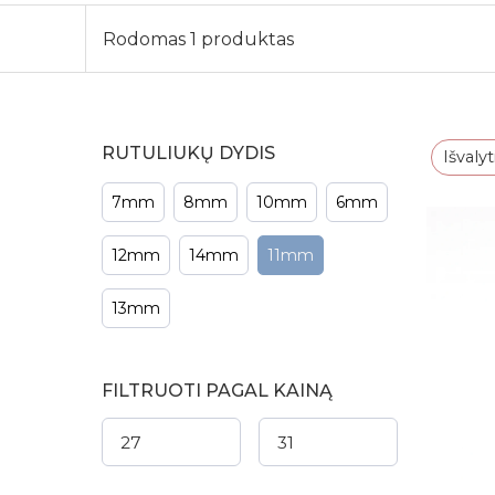
Rodomas 1 produktas
RUTULIUKŲ DYDIS
Išvalyt
7mm
8mm
10mm
6mm
12mm
14mm
11mm
13mm
FILTRUOTI PAGAL KAINĄ