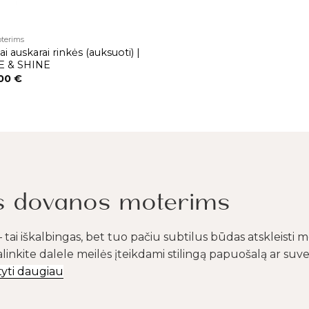
terims
ai auskarai rinkės (auksuoti) |
E & SHINE
,00
€
s dovanos moterims
ai iškalbingas, bet tuo pačiu subtilus būdas atskleisti mei
linkite dalele meilės įteikdami stilingą papuošalą ar suv
tyti daugiau