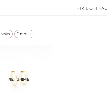
RIKIUOTI PAG
×
i viską
11mm
Pridėti į
patikusios
prekės
NETURIME