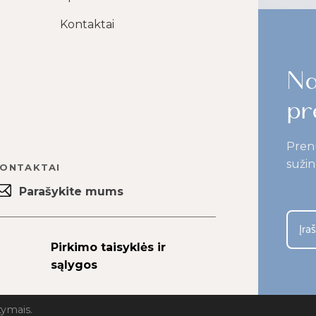
Kontaktai
Na
pr
Pren
sužin
ONTAKTAI
Parašykite mums
Pirkimo taisyklės ir
sąlygos
tymais.