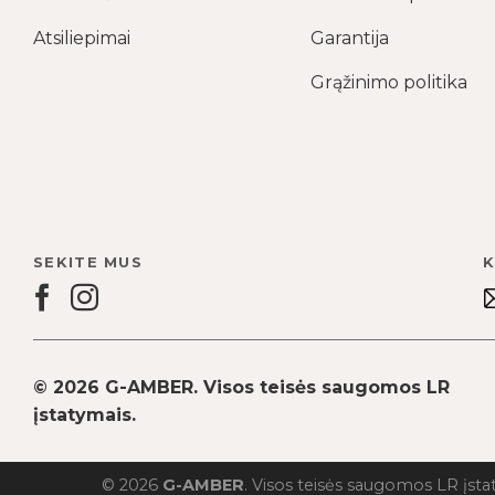
Atsiliepimai
Garantija
Grąžinimo politika
SEKITE MUS
K
© 2026 G-AMBER. Visos teisės saugomos LR
įstatymais.
© 2026
G-AMBER
. Visos teisės saugomos LR įsta