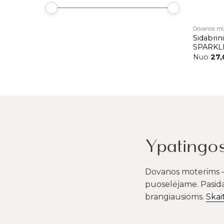
Dovanos mo
Sidabrini
SPARKL
Nuo
27
Ypatingo
Dovanos moterims – t
puoselėjame. Pasida
brangiausioms.
Skai