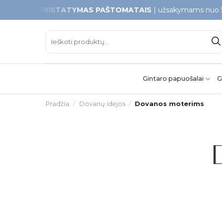
Skip
AMAS PRISTATYMAS PAŠTOMATAIS
| užsakymams nuo 50€
to
content
Ieškoti:
Gintaro papuošalai
G
Pradžia
/
Dovanų idėjos
/
Dovanos moterims