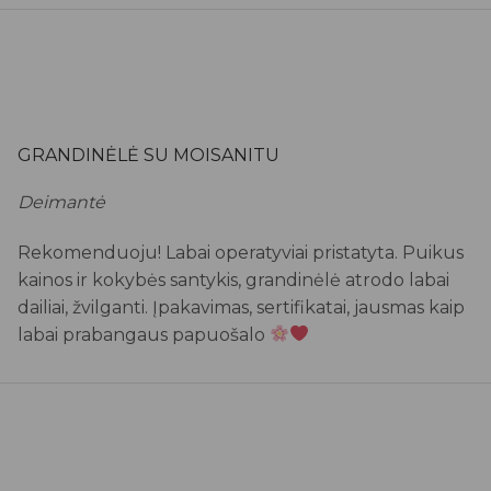
GRANDINĖLĖ SU MOISANITU
Deimantė
Rekomenduoju! Labai operatyviai pristatyta. Puikus
kainos ir kokybės santykis, grandinėlė atrodo labai
dailiai, žvilganti. Įpakavimas, sertifikatai, jausmas kaip
labai prabangaus papuošalo