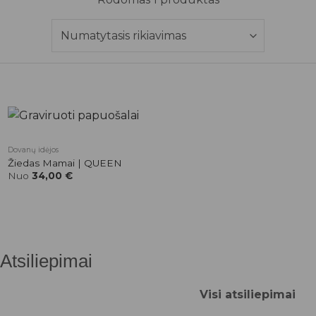
Pridėti į
Dovanų idėjos
patikusios
Žiedas Mamai | QUEEN
prekės
Nuo
34,00
€
Atsiliepimai
Visi atsiliepimai