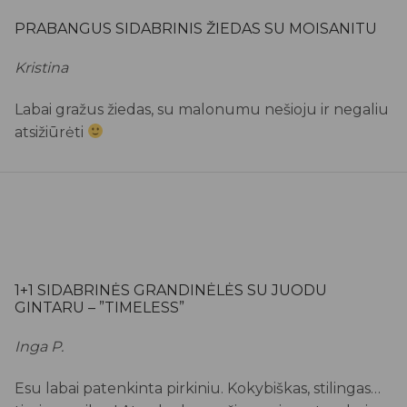
PRABANGUS SIDABRINIS ŽIEDAS SU MOISANITU
Kristina
Labai gražus žiedas, su malonumu nešioju ir negaliu
atsižiūrėti
1+1 SIDABRINĖS GRANDINĖLĖS SU JUODU
GINTARU – ”TIMELESS”
Inga P.
Esu labai patenkinta pirkiniu. Kokybiškas, stilingas…