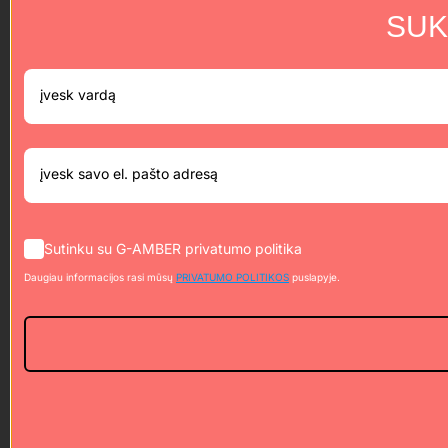
SUK
Sutinku su G-AMBER privatumo politika
Daugiau informacijos rasi mūsų
PRIVATUMO POLITIKOS
puslapyje.