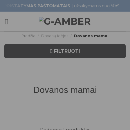
Skip
TATYMAS PAŠTOMATAIS
| užsakymams nuo 50€
G
to
content
Pradžia
/
Dovanų idėjos
/
Dovanos mamai
FILTRUOTI
Dovanos mamai
Rodomas 1 produktas