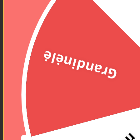
Grandinėlė