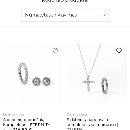
Rodomi 3 produktai
Pridėti į
Pridėti į
patikusios
patikusios
prekės
prekės
Dovanų idėjos
Dovanų idėjos
Sidabrinių papuošalų
Sidabrinių papuošalų
komplektas | ETERNITY
komplektas su moisanitu |
QUEEN
Nuo
214,90
€