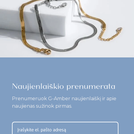
Naujienlaiškio prenumerata
Prenumeruok G-Amber naujienlaiškį ir apie
naujienas sužinok pirmas.