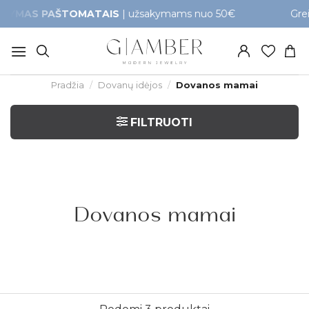
Skip
AS PAŠTOMATAIS
| užsakymams nuo 50€
Greitas p
to
content
Pradžia
/
Dovanų idėjos
/
Dovanos mamai
FILTRUOTI
Dovanos mamai