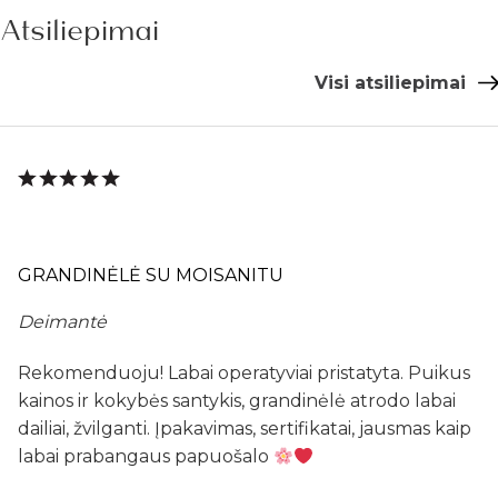
Atsiliepimai
Visi atsiliepimai
GRANDINĖLĖ SU MOISANITU
Deimantė
Rekomenduoju! Labai operatyviai pristatyta. Puikus
kainos ir kokybės santykis, grandinėlė atrodo labai
dailiai, žvilganti. Įpakavimas, sertifikatai, jausmas kaip
labai prabangaus papuošalo